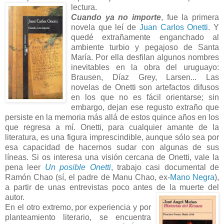
lectura.
Cuando ya no importe
, fue la primera
novela que leí de
Juan Carlos Onetti
. Y
quedé extrañamente enganchado al
ambiente turbio y pegajoso de Santa
María. Por ella desfilan algunos nombres
inevitables en la obra del uruguayo:
Brausen, Díaz Grey, Larsen... Las
novelas de Onetti son artefactos difusos
en los que no es fácil orientarse; sin
embargo, dejan ese regusto extraño que
persiste en la memoria más allá de estos quince años en los
que regresa a mí. Onetti, para cualquier amante de la
literatura, es una figura imprescindible, aunque sólo sea por
esa capacidad de hacernos sudar con algunas de sus
líneas. Si os interesa una visión cercana de Onetti, vale la
pena leer
Un posible Onetti
, trabajo casi documental de
Ramón Chao (sí, el padre de Manu Chao, ex-
Mano Negra
),
a partir de unas entrevistas poco antes de la muerte del
autor.
En el otro extremo, por experiencia y por
planteamiento literario, se encuentra