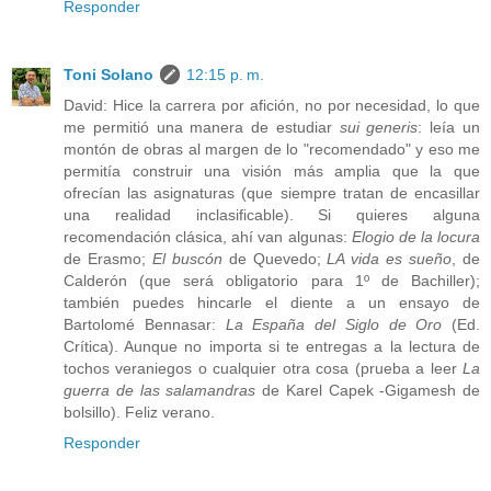
Responder
Toni Solano
12:15 p. m.
David: Hice la carrera por afición, no por necesidad, lo que
me permitió una manera de estudiar
sui generis
: leía un
montón de obras al margen de lo "recomendado" y eso me
permitía construir una visión más amplia que la que
ofrecían las asignaturas (que siempre tratan de encasillar
una realidad inclasificable). Si quieres alguna
recomendación clásica, ahí van algunas:
Elogio de la locura
de Erasmo;
El buscón
de Quevedo;
LA vida es sueño
, de
Calderón (que será obligatorio para 1º de Bachiller);
también puedes hincarle el diente a un ensayo de
Bartolomé Bennasar:
La España del Siglo de Oro
(Ed.
Crítica). Aunque no importa si te entregas a la lectura de
tochos veraniegos o cualquier otra cosa (prueba a leer
La
guerra de las salamandras
de Karel Capek -Gigamesh de
bolsillo). Feliz verano.
Responder