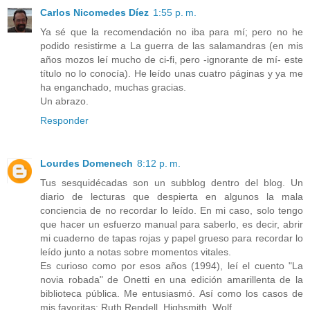
Carlos Nicomedes Díez
1:55 p. m.
Ya sé que la recomendación no iba para mí; pero no he
podido resistirme a La guerra de las salamandras (en mis
años mozos leí mucho de ci-fi, pero -ignorante de mí- este
título no lo conocía). He leído unas cuatro páginas y ya me
ha enganchado, muchas gracias.
Un abrazo.
Responder
Lourdes Domenech
8:12 p. m.
Tus sesquidécadas son un subblog dentro del blog. Un
diario de lecturas que despierta en algunos la mala
conciencia de no recordar lo leído. En mi caso, solo tengo
que hacer un esfuerzo manual para saberlo, es decir, abrir
mi cuaderno de tapas rojas y papel grueso para recordar lo
leído junto a notas sobre momentos vitales.
Es curioso como por esos años (1994), leí el cuento "La
novia robada" de Onetti en una edición amarillenta de la
biblioteca pública. Me entusiasmó. Así como los casos de
mis favoritas: Ruth Rendell, Highsmith, Wolf...