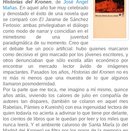
Historias del Kronen
, de
José Ángel
Mañas
. En aquel año fue muy celebrado
y denostado el éxito de una novela que
se comparó con
El Jarama
de Sánchez
Ferlosio: ambas privilegiaban el diálogo
como modo de narrar y coincidían en el
mimetismo de una juventud
paradigmática de su momento. Creo que
el debate fue un poco artificial: hubo quienes marcaron
como decisivo el giro marcado por los jóvenes escritores, y
otros denunciaban que sólo existía afán económico por
encontrar un mercado lector ávido de imágenes
impactantes. Pasados los años,
Historias del Kronen
no es
ni más ni menos que una muestra de lo que algunos
llamaron posmodernidad.
Por la parte que me toca, me imagino a mí mismo, quince
años atrás, viviendo los calores de julio en compañía de
autores tan dispares, (también se colaron en aquel mes
Rabelais, Pàmies o Kureishi) con esa ingenuidad lectora de
quien todavía no acierta a adivinar lo que tiene por delante,
los cientos de libros que le quedan por leer y los miles que
nunca leerá. Y el ambiente caluroso de Santa María (o del
Madrid del Kronen) se filtra por los poros de la memoria en