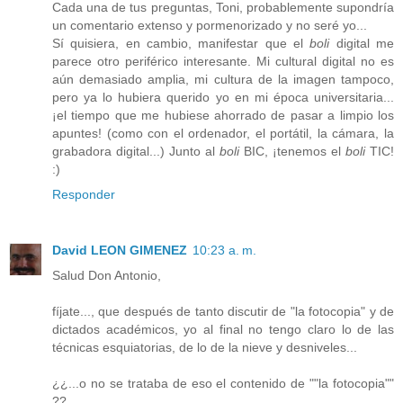
Cada una de tus preguntas, Toni, probablemente supondría
un comentario extenso y pormenorizado y no seré yo...
Sí quisiera, en cambio, manifestar que el
boli
digital me
parece otro periférico interesante. Mi cultural digital no es
aún demasiado amplia, mi cultura de la imagen tampoco,
pero ya lo hubiera querido yo en mi época universitaria...
¡el tiempo que me hubiese ahorrado de pasar a limpio los
apuntes! (como con el ordenador, el portátil, la cámara, la
grabadora digital...) Junto al
boli
BIC, ¡tenemos el
boli
TIC!
:)
Responder
David LEON GIMENEZ
10:23 a. m.
Salud Don Antonio,
fíjate..., que después de tanto discutir de "la fotocopia" y de
dictados académicos, yo al final no tengo claro lo de las
técnicas esquiatorias, de lo de la nieve y desniveles...
¿¿...o no se trataba de eso el contenido de ""la fotocopia""
??