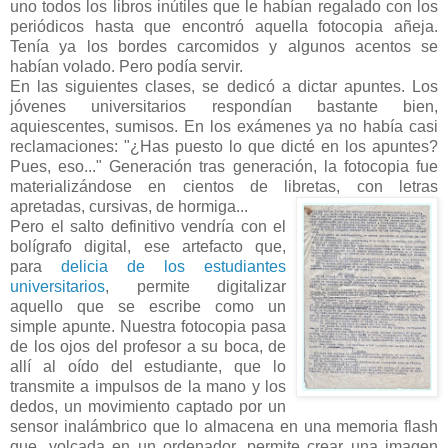
uno todos los libros inútiles que le habían regalado con los
periódicos hasta que encontró aquella fotocopia añeja.
Tenía ya los bordes carcomidos y algunos acentos se
habían volado. Pero podía servir.
En las siguientes clases, se dedicó a dictar apuntes. Los
jóvenes universitarios respondían bastante bien,
aquiescentes, sumisos. En los exámenes ya no había casi
reclamaciones: "¿Has puesto lo que dicté en los apuntes?
Pues, eso..." Generación tras generación, la fotocopia fue
materializándose en cientos de libretas, con letras
apretadas, cursivas, de hormiga...
Pero el salto definitivo vendría con el
bolígrafo digital, ese artefacto que,
para
delicia de los estudiantes
universitarios
, permite digitalizar
aquello que se escribe como un
simple apunte. Nuestra fotocopia pasa
de los ojos del profesor a su boca, de
allí al oído del estudiante, que lo
transmite a impulsos de la mano y los
dedos, un movimiento captado por un
sensor inalámbrico que lo almacena en una memoria flash
que, volcada en un ordenador, permite crear una imagen