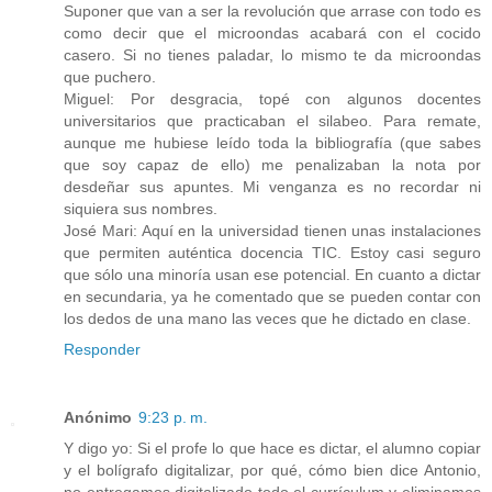
Suponer que van a ser la revolución que arrase con todo es
como decir que el microondas acabará con el cocido
casero. Si no tienes paladar, lo mismo te da microondas
que puchero.
Miguel: Por desgracia, topé con algunos docentes
universitarios que practicaban el silabeo. Para remate,
aunque me hubiese leído toda la bibliografía (que sabes
que soy capaz de ello) me penalizaban la nota por
desdeñar sus apuntes. Mi venganza es no recordar ni
siquiera sus nombres.
José Mari: Aquí en la universidad tienen unas instalaciones
que permiten auténtica docencia TIC. Estoy casi seguro
que sólo una minoría usan ese potencial. En cuanto a dictar
en secundaria, ya he comentado que se pueden contar con
los dedos de una mano las veces que he dictado en clase.
Responder
Anónimo
9:23 p. m.
Y digo yo: Si el profe lo que hace es dictar, el alumno copiar
y el bolígrafo digitalizar, por qué, cómo bien dice Antonio,
no entregamos digitalizado todo el currículum y eliminamos