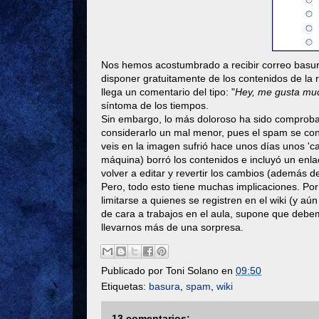
Nos hemos acostumbrado a recibir correo basur
disponer gratuitamente de los contenidos de la 
llega un comentario del tipo: "
Hey, me gusta much
síntoma de los tiempos.
Sin embargo, lo más doloroso ha sido comproba
considerarlo un mal menor, pues el spam se con
veis en la imagen sufrió hace unos días unos '
máquina) borró los contenidos e incluyó un enla
volver a editar y revertir los cambios (además
Pero, todo esto tiene muchas implicaciones. Por 
limitarse a quienes se registren en el wiki (y aú
de cara a trabajos en el aula, supone que debem
llevarnos más de una sorpresa.
Publicado por
Toni Solano
en
09:50
Etiquetas:
basura
,
spam
,
wiki
13 comentarios: