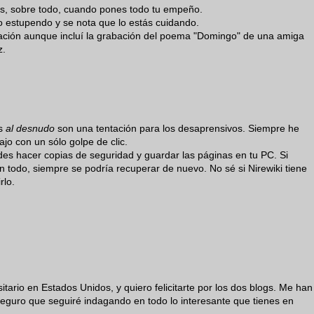
as, sobre todo, cuando pones todo tu empeño.
o estupendo y se nota que lo estás cuidando.
ración aunque incluí la grabación del poema "Domingo" de una amiga
z.
is
al desnudo
son una tentación para los desaprensivos. Siempre he
jo con un sólo golpe de clic.
s hacer copias de seguridad y guardar las páginas en tu PC. Si
on todo, siempre se podría recuperar de nuevo. No sé si Nirewiki tiene
rlo.
itario en Estados Unidos, y quiero felicitarte por los dos blogs. Me han
eguro que seguiré indagando en todo lo interesante que tienes en