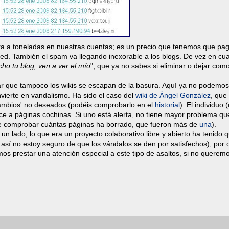
a a toneladas en nuestras cuentas; es un precio que tenemos que pag
red. También el spam va llegando inexorable a los blogs. De vez en cu
o tu blog, ven a ver el mío
", que ya no sabes si eliminar o dejar com
r que tampoco los wikis se escapan de la basura. Aquí ya no podemos
vierte en vandalismo. Ha sido el caso del
wiki de Ángel González
, que
cambios' no deseados (podéis comprobarlo en el
historial
). El individuo (
ce a páginas cochinas. Si uno está alerta, no tiene mayor problema qu
 de comprobar cuántas páginas ha borrado, que fueron más de
una
).
un lado, lo que era un proyecto colaborativo libre y abierto ha tenido 
n así no estoy seguro de que los vándalos se den por satisfechos); por o
os prestar una atención especial a este tipo de asaltos, si no querem