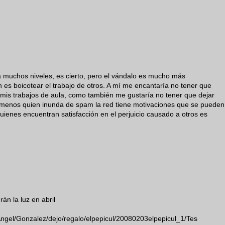
 muchos niveles, es cierto, pero el vándalo es mucho más
 es boicotear el trabajo de otros. A mí me encantaría no tener que
 mis trabajos de aula, como también me gustaría no tener que dejar
. Al menos quien inunda de spam la red tiene motivaciones que se pueden
uienes encuentran satisfacción en el perjuicio causado a otros es
n la luz en abril
/Angel/Gonzalez/dejo/regalo/elpepicul/20080203elpepicul_1/Tes