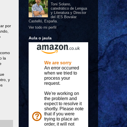
Toni Solano,
catedrático de Lengua
y Literatura y Director
del IES Bovalar.
Castelló, España.
ar por
Ver todo mi perfil
ando,
o
Aula o jaula
 como
o la
e
que
tro, y
os