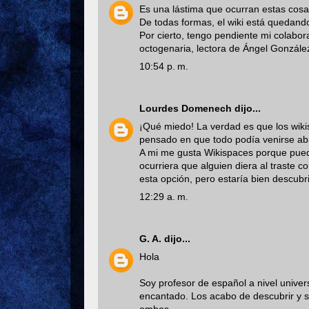
Es una lástima que ocurran estas cos
De todas formas, el wiki está quedand
Por cierto, tengo pendiente mi colabo
octogenaria, lectora de Ángel Gonzále
10:54 p. m.
Lourdes Domenech
dijo...
¡Qué miedo! La verdad es que los wik
pensado en que todo podía venirse aba
A mi me gusta Wikispaces porque puede
ocurriera que alguien diera al traste c
esta opción, pero estaría bien descubri
12:29 a. m.
G. A.
dijo...
Hola
Soy profesor de español a nivel univers
encantado. Los acabo de descubrir y s