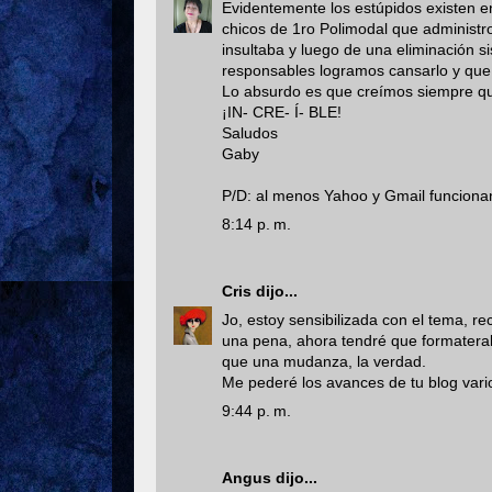
Evidentemente los estúpidos existen en
chicos de 1ro Polimodal que administro
insultaba y luego de una eliminación 
responsables logramos cansarlo y que 
Lo absurdo es que creímos siempre que
¡IN- CRE- Í- BLE!
Saludos
Gaby
P/D: al menos Yahoo y Gmail funcionan
8:14 p. m.
Cris
dijo...
Jo, estoy sensibilizada con el tema, r
una pena, ahora tendré que formateralo
que una mudanza, la verdad.
Me pederé los avances de tu blog vari
9:44 p. m.
Angus
dijo...