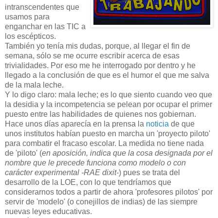
intranscendentes que
usamos para
enganchar en las TIC a
los escépticos.
También yo tenía mis dudas, porque, al llegar el fin de
semana, sólo se me ocurre escribir acerca de esas
trivialidades. Por eso me he interrogado por dentro y he
llegado a la conclusión de que es el humor el que me salva
de la mala leche.
Y lo digo claro: mala leche; es lo que siento cuando veo que
la desidia y la incompetencia se pelean por ocupar el primer
puesto entre las habilidades de quienes nos gobiernan.
Hace unos días aparecía en la prensa la
noticia
de que
unos institutos habían puesto en marcha un 'proyecto piloto'
para combatir el fracaso escolar. La medida no tiene nada
de 'piloto' (
en aposición, indica que la cosa designada por el
nombre que le precede funciona como modelo o con
carácter experimental -RAE dixit-
) pues se trata del
desarrollo de la LOE, con lo que tendríamos que
considerarnos todos a partir de ahora 'profesores pilotos'
por
servir de 'modelo' (o conejillos de indias) de las siempre
nuevas leyes educativas.