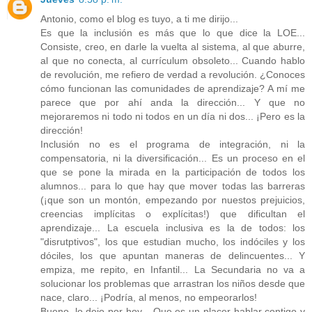
Antonio, como el blog es tuyo, a ti me dirijo...
Es que la inclusión es más que lo que dice la LOE...
Consiste, creo, en darle la vuelta al sistema, al que aburre,
al que no conecta, al currículum obsoleto... Cuando hablo
de revolución, me refiero de verdad a revolución. ¿Conoces
cómo funcionan las comunidades de aprendizaje? A mí me
parece que por ahí anda la dirección... Y que no
mejoraremos ni todo ni todos en un día ni dos... ¡Pero es la
dirección!
Inclusión no es el programa de integración, ni la
compensatoria, ni la diversificación... Es un proceso en el
que se pone la mirada en la participación de todos los
alumnos... para lo que hay que mover todas las barreras
(¡que son un montón, empezando por nuestos prejuicios,
creencias implícitas o explícitas!) que dificultan el
aprendizaje... La escuela inclusiva es la de todos: los
"disrutptivos", los que estudian mucho, los indóciles y los
dóciles, los que apuntan maneras de delincuentes... Y
empiza, me repito, en Infantil... La Secundaria no va a
solucionar los problemas que arrastran los niños desde que
nace, claro... ¡Podría, al menos, no empeorarlos!
Bueno, lo dejo por hoy... Que es un placer hablar contigo y