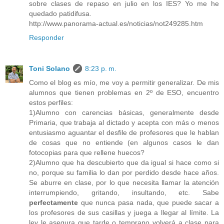
sobre clases de repaso en julio en los IES? Yo me he
quedado patidifusa.
http://www.panorama-actual.es/noticias/not249285.htm
Responder
Toni Solano
8:23 p. m.
Como el blog es mío, me voy a permitir generalizar. De mis
alumnos que tienen problemas en 2º de ESO, encuentro
estos perfiles:
1)Alumno con carencias básicas, generalmente desde
Primaria, que trabaja al dictado y acepta con más o menos
entusiasmo aguantar el desfile de profesores que le hablan
de cosas que no entiende (en algunos casos le dan
fotocopias para que rellene huecos?
2)Alumno que ha descubierto que da igual si hace como si
no, porque su familia lo dan por perdido desde hace años.
Se aburre en clase, por lo que necesita llamar la atención
interrumpiendo, gritando, insultando, etc. Sabe
perfectamente
que nunca pasa nada, que puede sacar a
los profesores de sus casillas y juega a llegar al límite. La
ley le asegura que tarde o temprano volverá a clase para