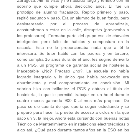
Zaragoza. Allí he visto y he hablado largo y tendido con mi
sobrino que cumple ahora dieciocho años. Él fue un
prototipo de alumno fracasado. Repitió primero y pasó,
repitió segundo y pasó. Era un alumno de buen fondo, pero
desinteresado por el proceso de aprendizaje,
acostumbrado a estar en la calle, disruptivo (provocaba a
los profesores). Formaba parte del grupo ese de chavales
inteligentes pero falto de hábitos y compostura en la
escuela. Esta no le proporcionaba nada que a él le
interesara. Su tutor habló con los padres y en tercero,
como cumplía 16 años durante el año, les sugirió derivarlo
a un PGS, un programa de garantía social de hostelería.
Inaceptable ¿No? Fracaso ¿no?. La escuela no había
logrado integrarlo y lo único que había provocado era
aburrimiento y mal comportamiento en conclusión. Mi
sobrino hizo con brillantez el PGS y obtuvo el título de
hostelería, lo que le permitió trabajar en un hotel durante
cuatro meses ganando 900 € al mes más propinas. De
paso se dio cuenta de que quería seguir estudiando y se
preparó para hacer la prueba de acceso a ciclos en la que
sacó un 9, la mejor. Ahora está cursando con buenas notas
Técnico de Mantenimiento en instalacions electrotécnicas o
algo así. ¿Qué pasó durante tantos años en la ESO en los