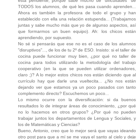
está pendiente, porque sabe mucho de "dificultades" de
TODOS los alumnos, de qué les pasa cuando aprenden...
Ahora es también la profesora de todo el grupo y han
establecido con ella una relación estupenda... (Trabajamos
juntas y sabe mucho más que yo de algunso aspectos, así
que formarmos un buen equipo). Ah: los chicos están
aprendiendo, por supuesto.
No sé si pensarás que ese no es el caso de los alumnos
"disruptivos"..., de los de tu 2º de ESO. Insisto: si el taller de
cocina puede funcionar muy bien, ¿por qué no taller de
cocina para todos utilizando la metodología del trabajo
cooperativo (en la que se pueden utilizar ordenadores,
claro ;)? A lo mejor estos chicos nos están diciendo que al
currículo hay que darle una vueltecita... ¿No nos están
dejando ver que estamos ya un poco pasados con tanto
complemento directo? Escuchemos un poco...
Lo mismo ocurre con la diversificación: si da buenos
resultados lo de integrar áreas de conocimiento, ¿por qué
no lo hacemos en otros grupos? ¿Por qué no pueden
trabajar juntos los departamentos de Lengua y Sociales, y
los de Matemáticas y Ciencias?
Bueno, Antonio, creo que lo mejor será que vayas ideando
otro post para que a mí se me vaya el santo al cielo y deje