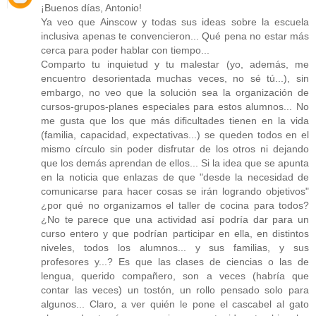
¡Buenos días, Antonio!
Ya veo que Ainscow y todas sus ideas sobre la escuela
inclusiva apenas te convencieron... Qué pena no estar más
cerca para poder hablar con tiempo...
Comparto tu inquietud y tu malestar (yo, además, me
encuentro desorientada muchas veces, no sé tú...), sin
embargo, no veo que la solución sea la organización de
cursos-grupos-planes especiales para estos alumnos... No
me gusta que los que más dificultades tienen en la vida
(familia, capacidad, expectativas...) se queden todos en el
mismo círculo sin poder disfrutar de los otros ni dejando
que los demás aprendan de ellos... Si la idea que se apunta
en la noticia que enlazas de que "desde la necesidad de
comunicarse para hacer cosas se irán logrando objetivos"
¿por qué no organizamos el taller de cocina para todos?
¿No te parece que una actividad así podría dar para un
curso entero y que podrían participar en ella, en distintos
niveles, todos los alumnos... y sus familias, y sus
profesores y...? Es que las clases de ciencias o las de
lengua, querido compañero, son a veces (habría que
contar las veces) un tostón, un rollo pensado solo para
algunos... Claro, a ver quién le pone el cascabel al gato