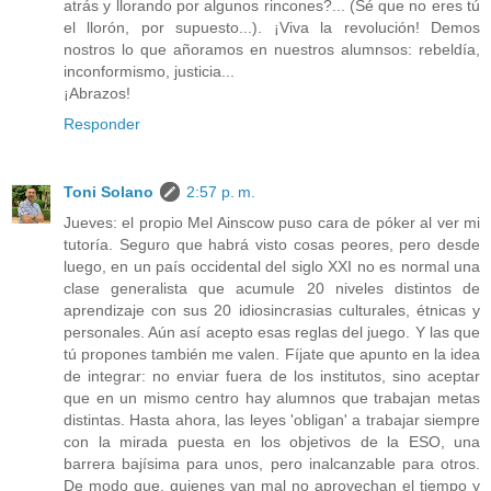
atrás y llorando por algunos rincones?... (Sé que no eres tú
el llorón, por supuesto...). ¡Viva la revolución! Demos
nostros lo que añoramos en nuestros alumnsos: rebeldía,
inconformismo, justicia...
¡Abrazos!
Responder
Toni Solano
2:57 p. m.
Jueves: el propio Mel Ainscow puso cara de póker al ver mi
tutoría. Seguro que habrá visto cosas peores, pero desde
luego, en un país occidental del siglo XXI no es normal una
clase generalista que acumule 20 niveles distintos de
aprendizaje con sus 20 idiosincrasias culturales, étnicas y
personales. Aún así acepto esas reglas del juego. Y las que
tú propones también me valen. Fíjate que apunto en la idea
de integrar: no enviar fuera de los institutos, sino aceptar
que en un mismo centro hay alumnos que trabajan metas
distintas. Hasta ahora, las leyes 'obligan' a trabajar siempre
con la mirada puesta en los objetivos de la ESO, una
barrera bajísima para unos, pero inalcanzable para otros.
De modo que, quienes van mal no aprovechan el tiempo y