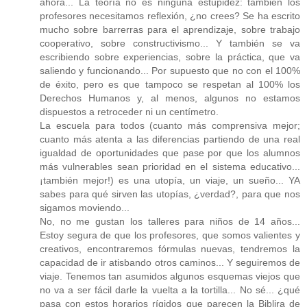
ahora... La teoría no es ninguna estupidez: tambien los
profesores necesitamos reflexión, ¿no crees? Se ha escrito
mucho sobre barrerras para el aprendizaje, sobre trabajo
cooperativo, sobre constructivismo... Y también se va
escribiendo sobre experiencias, sobre la práctica, que va
saliendo y funcionando... Por supuesto que no con el 100%
de éxito, pero es que tampoco se respetan al 100% los
Derechos Humanos y, al menos, algunos no estamos
dispuestos a retroceder ni un centímetro.
La escuela para todos (cuanto más comprensiva mejor;
cuanto más atenta a las diferencias partiendo de una real
igualdad de oportunidades que pase por que los alumnos
más vulnerables sean prioridad en el sistema educativo...
¡también mejor!) es una utopía, un viaje, un sueño... YA
sabes para qué sirven las utopías, ¿verdad?, para que nos
sigamos moviendo...
No, no me gustan los talleres para niños de 14 años...
Estoy segura de que los profesores, que somos valientes y
creativos, encontraremos fórmulas nuevas, tendremos la
capacidad de ir atisbando otros caminos... Y seguiremos de
viaje. Tenemos tan asumidos algunos esquemas viejos que
no va a ser fácil darle la vuelta a la tortilla... No sé... ¿qué
pasa con estos horarios rígidos que parecen la Biblira de