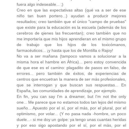
fuera algo indeseable... ;)
Creo en que las expectativas altas (qué va a ser de ese
niño tan buen portero...) ayudan a producir mejores
resultados; creo también que el único "campo de pruebas"
que existe para la educación es la escuela (además de los
cerebros de qienes las frecuentan); creo también que no
me importaría que mis hijos aprendieran en el mismo grupo
de trabajo que los hijos de los toxicómanos,
farmacéuticos... ¡y hasta que los de Montilla o Rajoy!
No va a ser mañana (tampoco vamos a solucionar a la
misma hora el hambre en África)... pero estoy convencida
de que ese es el camino: plagadito de pasos en falso, de
errores... pero también de éxitos, de experiencias de
centros que encuetran la manera de ser más profesionales,
que se interrogan y que buscan sus respuestas... En
España, las comunidades de aprendizaje, por ejemplo.
En fin, you can say I'm a dreamer, but I'm not the only
one... Me parece que no estamos todos tan lejos del mismo
sueño... Apuesto por el sí, por el más, por el plural, por el
optimismo, por volar... (Y no pasa nada -hombre, un poco
duele...- si me doy un golpe: ya tengo unas cuantas heridas
y por eso sigo apostando por el sí, por el más, por el