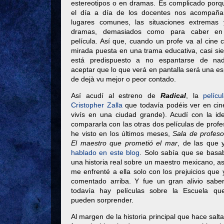
estereotipos o en dramas. Es complicado porq
el día a día de los docentes nos acompaña
lugares comunes, las situaciones extremas 
dramas, demasiados como para caber en
película. Así que, cuando un profe va al cine 
mirada puesta en una trama educativa, casi si
está predispuesto a no espantarse de na
aceptar que lo que verá en pantalla será una e
de dejà vu mejor o peor contado.
Así acudí al estreno de
Radical
, la
pelícu
Cristopher Zalla
que todavía podéis ver en cin
vivís en una ciudad grande). Acudí con la id
compararla con las otras dos películas de prof
he visto en los últimos meses,
Sala de profeso
El maestro que prometió el mar
, de las que
hablado en este blog
. Solo sabía que se basa
una historia real sobre un maestro mexicano, a
me enfrenté a ella solo con los prejuicios que
comentado arriba. Y fue un gran alivio sabe
todavía hay películas sobre la Escuela q
pueden sorprender.
Al margen de la historia principal que hace salta