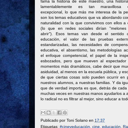
fama la historia de este maestro, una histori
lamentablemente es tan maravillosa 
excepcional, lo que más me interesa de la pel
son los temas educativos que va abordando co
naturalidad con la que convivimos con ellos a 
(lo que en redes sociales dirían "melones
abrir"). Esos temas van desde el sentido 
educación, el valor de las pruebas exter
estandarizadas, las necesidades de compens
educativa, el absentismo, las metodologías act
el enfoque competencial, el papel de la ins
esbozados, pero que mueven al espectador ha
momentos más dramáticos, cabe decir que mucha
asiduidad, al menos en la escuela pública, y e
de que ciertas cosas solo pueden ocurrir en p
nuestros alumnos, a nuestras familias. Y da igu
que de verdad importa es que, detrás de cada 
muchas veces en nuestras manos ayudarlos a a
lo radical no es filtrar al mejor, sino educar a 
Publicado por
Toni Solano
en
17:37
Etiquetas:
#cineyeducación
,
cine
,
educación
,
Ra