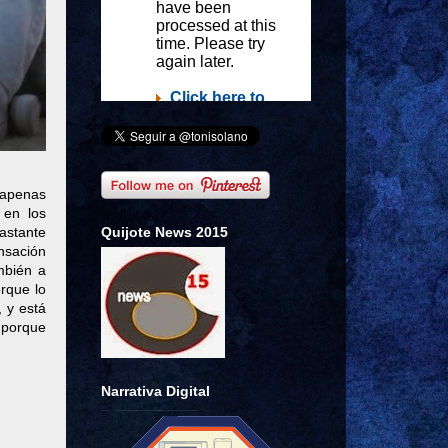
 apenas
 en los
Quijote News 2015
astante
ensación
mbién a
orque lo
 y está
 porque
Narrativa Digital