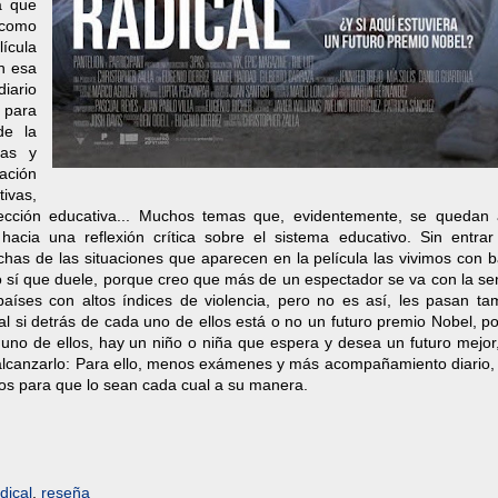
a que
como
ícula
n esa
diario
 para
de la
nas y
ación
ivas,
pección educativa... Muchos temas que, evidentemente, se quedan
cia una reflexión crítica sobre el sistema educativo. Sin entrar
s de las situaciones que aparecen en la película las vivimos con b
so sí que duele, porque creo que más de un espectador se va con la s
aíses con altos índices de violencia, pero no es así, les pasan ta
al si detrás de cada uno de ellos está o no un futuro premio Nobel, p
uno de ellos, hay un niño o niña que espera y desea un futuro mejor,
lcanzarlo: Para ello, menos exámenes y más acompañamiento diario,
todos para que lo sean cada cual a su manera.
dical
,
reseña