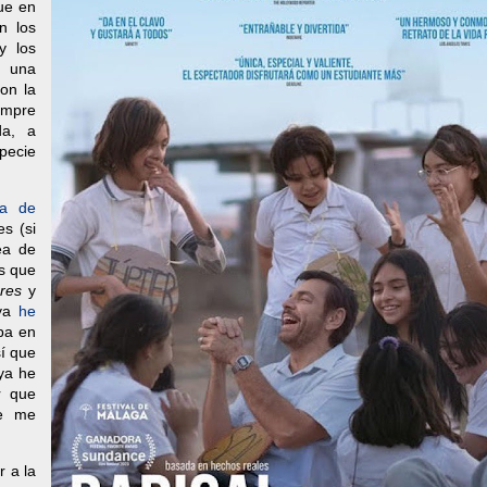
ue en
n los
y los
 una
con la
empre
da, a
specie
la de
es (si
ea de
es que
res
y
 ya
he
ba en
sí que
 ya he
r que
ue me
r a la