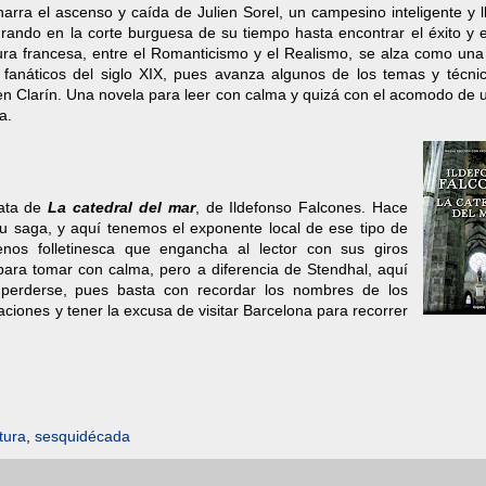
narra el ascenso y caída de Julien Sorel, un campesino inteligente y 
ando en la corte burguesa de su tiempo hasta encontrar el éxito y e
tura francesa, entre el Romanticismo y el Realismo, se alza como una
s fanáticos del siglo XIX, pues avanza algunos de los temas y técni
en Clarín. Una novela para leer con calma y quizá con el acomodo de 
a.
ata de
La catedral del mar
, de Ildefonso Falcones. Hace
u saga, y aquí tenemos el exponente local de ese tipo de
os folletinesca que engancha al lector con sus giros
ara tomar con calma, pero a diferencia de Stendhal, aquí
perderse, pues basta con recordar los nombres de los
ciones y tener la excusa de visitar Barcelona para recorrer
atura
,
sesquidécada