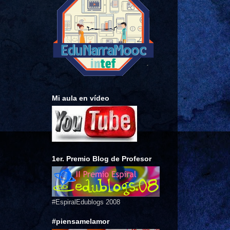
Mi aula en vídeo
1er. Premio Blog de Profesor
#EspiralEdublogs 2008
#piensamelamor