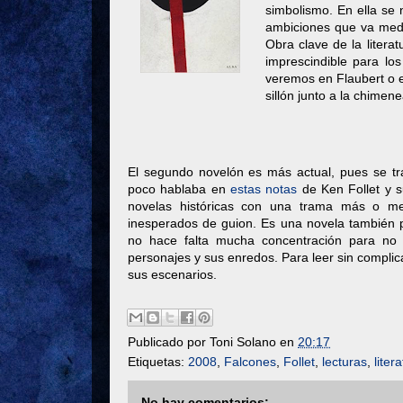
simbolismo. En ella se 
ambiciones que va medr
Obra clave de la litera
imprescindible para lo
veremos en Flaubert o 
sillón junto a la chimene
El segundo novelón es más actual, pues se tr
poco hablaba en
estas notas
de Ken Follet y s
novelas históricas con una trama más o men
inesperados de guion. Es una novela también p
no hace falta mucha concentración para no 
personajes y sus enredos. Para leer sin complica
sus escenarios.
Publicado por
Toni Solano
en
20:17
Etiquetas:
2008
,
Falcones
,
Follet
,
lecturas
,
liter
No hay comentarios: