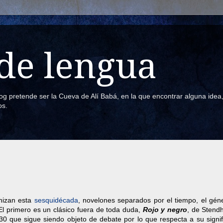
de lengua
blog pretende ser la Cueva de Alí Babá, en la que encontrar alguna ide
os.
nizan esta
sesquidécada
, novelones separados por el tiempo, el géne
 El primero es un clásico fuera de toda duda,
Rojo y negro
, de Stend
30 que sigue siendo objeto de debate por lo que respecta a su signif