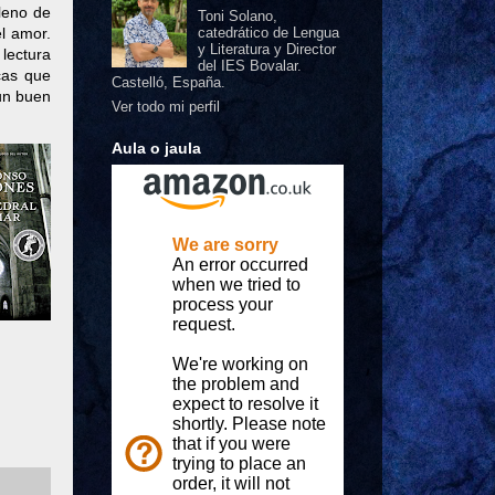
lleno de
Toni Solano,
l amor.
catedrático de Lengua
y Literatura y Director
 lectura
del IES Bovalar.
cas que
Castelló, España.
un buen
Ver todo mi perfil
Aula o jaula