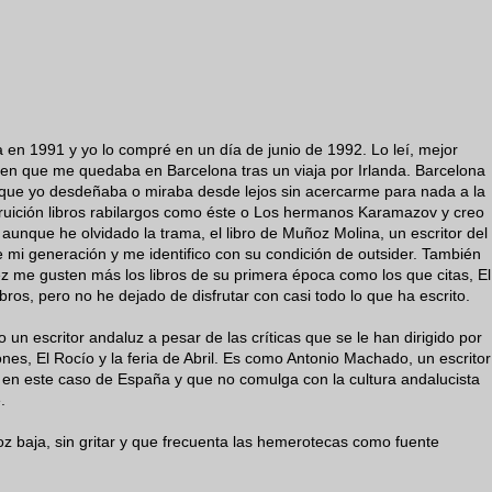
ta en 1991 y yo lo compré en un día de junio de 1992. Lo leí, mejor
 en que me quedaba en Barcelona tras un viaja por Irlanda. Barcelona
 que yo desdeñaba o miraba desde lejos sin acercarme para nada a la
 fruición libros rabilargos como éste o Los hermanos Karamazov y creo
unque he olvidado la trama, el libro de Muñoz Molina, un escritor del
 mi generación y me identifico con su condición de outsider. También
ez me gusten más los libros de su primera época como los que citas, El
ebros, pero no he dejado de disfrutar con casi todo lo que ha escrito.
un escritor andaluz a pesar de las críticas que se le han dirigido por
nes, El Rocío y la feria de Abril. Es como Antonio Machado, un escritor
y en este caso de España y que no comulga con la cultura andalucista
.
voz baja, sin gritar y que frecuenta las hemerotecas como fuente