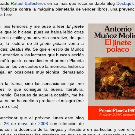
eciado
Rafael Ballesteros
en su más que recomendable blog
DesEqui
filológica contra la máquina planetaria de vender libros, una preven
ia Lara.
cí mis temores y me puse a leer
El jinete
ble que lo hiciese, pues ya había leído otras
n su estilo y su universo narrativo, del que
o, la lectura de
El jinete polaco
venía a
adas:
Beatus ille
. Sé que el estilo de Muñoz
o atractivo a los lectores que buscan acción
rañó que le concediesen el premio Planeta
a en los vericuetos de la memoria histórica
eja, en ocasiones muy técnica, demasiado
a la trama, sino las sensaciones que me
es lo que consigue la buena literatura,
premio. Después de aquella ocasión, me he
ya no se ha vuelto a producir el milagro (me
 de ellas).
mencionar que el próximo lunes este blog
un
26 de mayo de 2006
con intención de
s con la docencia de la lengua y literatura en particular, y con el o