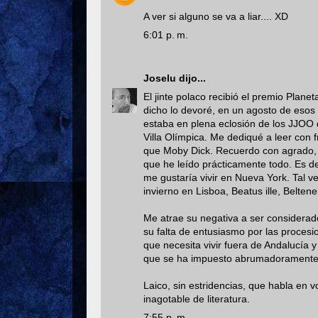
A ver si alguno se va a liar.... XD
6:01 p. m.
Joselu
dijo...
El jinte polaco recibió el premio Plane
dicho lo devoré, en un agosto de esos
estaba en plena eclosión de los JJOO
Villa Olímpica. Me dediqué a leer con
que Moby Dick. Recuerdo con agrado, a
que he leído prácticamente todo. Es de
me gustaría vivir en Nueva York. Tal v
invierno en Lisboa, Beatus ille, Belten
Me atrae su negativa a ser considerado 
su falta de entusiasmo por las procesio
que necesita vivir fuera de Andalucía 
que se ha impuesto abrumadoramente
Laico, sin estridencias, que habla en 
inagotable de literatura.
7:55 p. m.