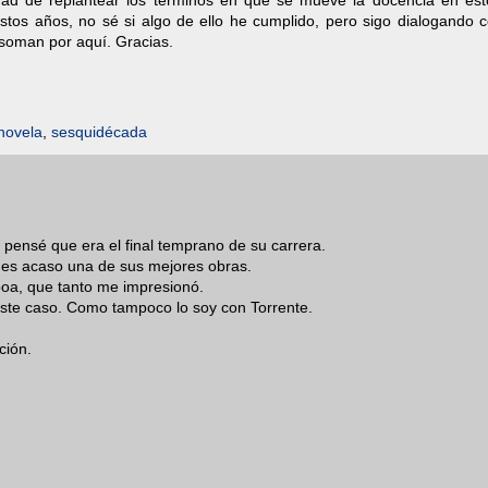
dad de replantear los términos en que se mueve la docencia en est
estos años, no sé si algo de ello he cumplido, pero sigo dialogando 
soman por aquí. Gracias.
novela
,
sesquidécada
ensé que era el final temprano de su carrera.
 es acaso una de sus mejores obras.
boa, que tanto me impresionó.
este caso. Como tampoco lo soy con Torrente.
ción.