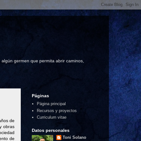
a, algún germen que permita abrir caminos,
Páginas
Página principal
Recursos y proyectos
Curriculum vitae
años de
ay obras
Datos personales
ociedad
Toni Solano
ento de