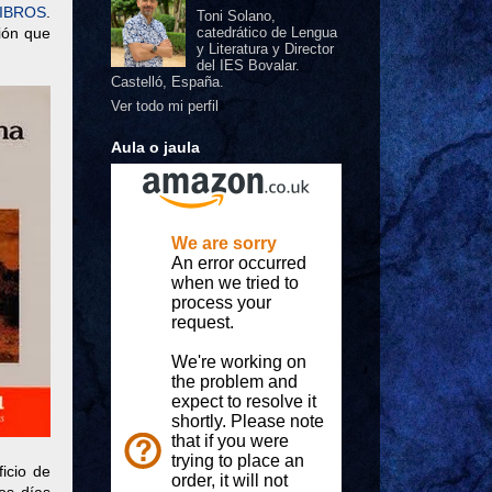
LIBROS
.
Toni Solano,
ción que
catedrático de Lengua
y Literatura y Director
del IES Bovalar.
Castelló, España.
Ver todo mi perfil
Aula o jaula
ficio de