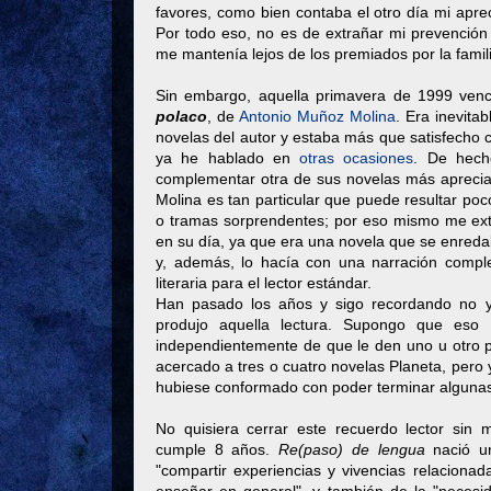
favores, como bien contaba el otro día mi apr
Por todo eso, no es de extrañar mi prevención 
me mantenía lejos de los premiados por la famil
Sin embargo, aquella primavera de 1999 ven
polaco
, de
Antonio Muñoz Molina
. Era inevita
novelas del autor y estaba más que satisfecho co
ya he hablado en
otras ocasiones
. De hech
complementar otra de sus novelas más apreci
Molina es tan particular que puede resultar poc
o tramas sorprendentes; por eso mismo me ext
en su día, ya que era una novela que se enredab
y, además, lo hacía con una narración compl
literaria para el lector estándar.
Han pasado los años y sigo recordando no y
produjo aquella lectura. Supongo que eso 
independientemente de que le den uno u otro 
acercado a tres o cuatro novelas Planeta, pero 
hubiese conformado con poder terminar algunas
No quisiera cerrar este recuerdo lector sin 
cumple 8 años.
Re(paso) de lengua
nació 
"compartir experiencias y vivencias relacionada