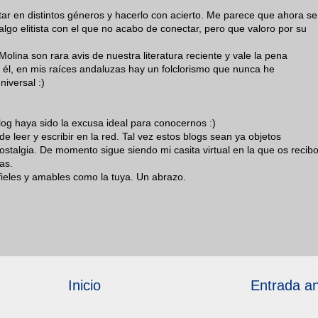
r en distintos géneros y hacerlo con acierto. Me parece que ahora se
algo elitista con el que no acabo de conectar, pero que valoro por su
lina son rara avis de nuestra literatura reciente y vale la pena
 él, en mis raíces andaluzas hay un folclorismo que nunca he
iversal :)
og haya sido la excusa ideal para conocernos :)
leer y escribir en la red. Tal vez estos blogs sean ya objetos
nostalgia. De momento sigue siendo mi casita virtual en la que os recib
as.
 fieles y amables como la tuya. Un abrazo.
Inicio
Entrada an