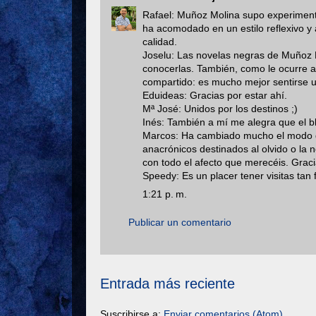
Rafael: Muñoz Molina supo experimenta
ha acomodado en un estilo reflexivo y 
calidad.
Joselu: Las novelas negras de Muñoz Mo
conocerlas. También, como le ocurre a
compartido: es mucho mejor sentirse un
Eduideas: Gracias por estar ahí.
Mª José: Unidos por los destinos ;)
Inés: También a mí me alegra que el bl
Marcos: Ha cambiado mucho el modo de 
anacrónicos destinados al olvido o la 
con todo el afecto que merecéis. Graci
Speedy: Es un placer tener visitas tan
1:21 p. m.
Publicar un comentario
Entrada más reciente
Suscribirse a:
Enviar comentarios (Atom)