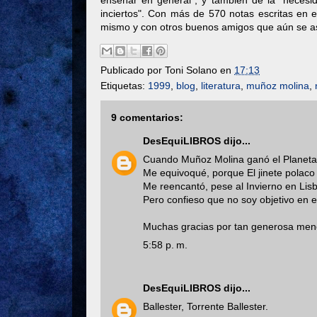
enseñar en general", y también de la "necesi
inciertos". Con más de 570 notas escritas en 
mismo y con otros buenos amigos que aún se a
Publicado por
Toni Solano
en
17:13
Etiquetas:
1999
,
blog
,
literatura
,
muñoz molina
,
9 comentarios:
DesEquiLIBROS
dijo...
Cuando Muñoz Molina ganó el Planeta p
Me equivoqué, porque El jinete polaco
Me reencantó, pese al Invierno en Lis
Pero confieso que no soy objetivo en 
Muchas gracias por tan generosa men
5:58 p. m.
DesEquiLIBROS
dijo...
Ballester, Torrente Ballester.