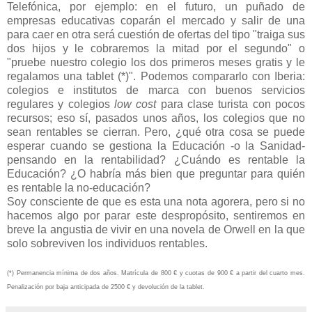
Telefónica, por ejemplo: en el futuro, un puñado de
empresas educativas coparán el mercado y salir de una
para caer en otra será cuestión de ofertas del tipo "traiga sus
dos hijos y le cobraremos la mitad por el segundo" o
"pruebe nuestro colegio los dos primeros meses gratis y le
regalamos una tablet (*)". Podemos compararlo con Iberia:
colegios e institutos de marca con buenos servicios
regulares y colegios
low cost
para clase turista con pocos
recursos; eso sí, pasados unos años, los colegios que no
sean rentables se cierran. Pero, ¿qué otra cosa se puede
esperar cuando se gestiona la Educación -o la Sanidad-
pensando en la rentabilidad? ¿Cuándo es rentable la
Educación? ¿O habría más bien que preguntar para quién
es rentable la no-educación?
Soy consciente de que es esta una nota agorera, pero si no
hacemos algo por parar este despropósito, sentiremos en
breve la angustia de vivir en una novela de Orwell en la que
solo sobreviven los individuos rentables.
(*) Permanencia mínima de dos años. Matrícula de 800 € y cuotas de 900 € a partir del cuarto mes.
Penalización por baja anticipada de 2500 € y devolución de la tablet.