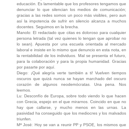
educación. Es lamentable que los profesores tengamos que
denunciar lo que silencian los medios de comunicación;
gracias a las redes somos un poco más visibles, pero aun
así la impotencia de sufrir en silencio alcanza a muchos
docentes. Seguimos en la brecha.
Manolo: El redactado que citas es doloroso para cualquier
persona letrada (tal vez quienes lo tengan que aprobar no
lo sean). Apuesta por una escuela orientada al mercado
laboral e insiste en lo mismo que denuncio en esta nota, en
la rentabilidad de los individuos. Mal se presenta el futuro,
para la colaboración y para la propia humanidad. Gracias
por pasarte por aquí.
Diego: ¡Qué alegría verte también a ti! Vuelven tiempos
oscuros que quizá nunca se hayan marchado del oscuro
corazón de algunos neodemócratas. Una pena. Nos
leemos.
Lu: Desconfío de Europa, sobre todo viendo lo que hacen
con Grecia, espejo en el que mirarnos. Coincido en que no
hay que callarse, y mucho menos en las urnas. La
pasividad ha conseguido que los mediocres y los malvados
triunfen.
Mª José: Hoy se van a reunir PP y PSOE, los mismos que