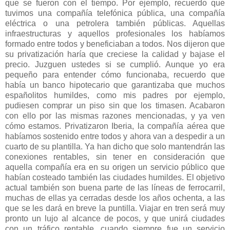
que se fueron con el tiempo. Por ejemplo, recuerdo que
tuvimos una compañía telefónica pública, una compañía
eléctrica o una petrolera también públicas. Aquellas
infraestructuras y aquellos profesionales los habíamos
formado entre todos y beneficiaban a todos. Nos dijeron que
su privatización haría que creciese la calidad y bajase el
precio. Juzguen ustedes si se cumplió. Aunque yo era
pequeño para entender cómo funcionaba, recuerdo que
había un banco hipotecario que garantizaba que muchos
españolitos humildes, como mis padres por ejemplo,
pudiesen comprar un piso sin que los timasen. Acabaron
con ello por las mismas razones mencionadas, y ya ven
cómo estamos. Privatizaron Iberia, la compañía aérea que
habíamos sostenido entre todos y ahora van a despedir a un
cuarto de su plantilla. Ya han dicho que solo mantendrán las
conexiones rentables, sin tener en consideración que
aquella compañía era en su origen un servicio público que
habían costeado también las ciudades humildes. El objetivo
actual también son buena parte de las líneas de ferrocarril,
muchas de ellas ya cerradas desde los años ochenta, a las
que se les dará en breve la puntilla. Viajar en tren será muy
pronto un lujo al alcance de pocos, y que unirá ciudades
con un tráfico rentable, cuando siempre fue un servicio