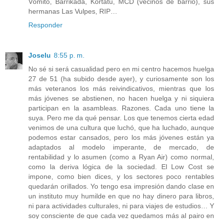
Vómito, Barrikada, Kortatu, MCD (vecinos de barrio), sus
hermanas Las Vulpes, RIP…
Responder
Joselu
8:55 p. m.
No sé si será casualidad pero en mi centro hacemos huelga
27 de 51 (ha subido desde ayer), y curiosamente son los
más veteranos los más reivindicativos, mientras que los
más jóvenes se abstienen, no hacen huelga y ni siquiera
participan en la asambleas. Razones. Cada uno tiene la
suya. Pero me da qué pensar. Los que tenemos cierta edad
venimos de una cultura que luchó, que ha luchado, aunque
podemos estar cansados, pero los más jóvenes están ya
adaptados al modelo imperante, de mercado, de
rentabilidad y lo asumen (como a Ryan Air) como normal,
como la deriva lógica de la sociedad. El Low Cost se
impone, como bien dices, y los sectores poco rentables
quedarán orillados. Yo tengo esa impresión dando clase en
un instituto muy humilde en que no hay dinero para libros,
ni para actividades culturales, ni para viajes de estudios… Y
soy consciente de que cada vez quedamos más al pairo en