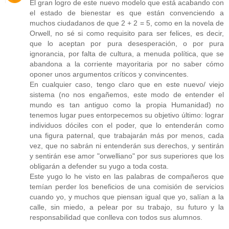
El gran logro de este nuevo modelo que está acabando con
el estado de bienestar es que están convenciendo a
muchos ciudadanos de que 2 + 2 = 5, como en la novela de
Orwell, no sé si como requisito para ser felices, es decir,
que lo aceptan por pura desesperación, o por pura
ignorancia, por falta de cultura, a menuda política, que se
abandona a la corriente mayoritaria por no saber cómo
oponer unos argumentos críticos y convincentes.
En cualquier caso, tengo claro que en este nuevo/ viejo
sistema (no nos engañemos, este modo de entender el
mundo es tan antiguo como la propia Humanidad) no
tenemos lugar pues entorpecemos su objetivo último: lograr
individuos dóciles con el poder, que lo entenderán como
una figura paternal, que trabajarán más por menos, cada
vez, que no sabrán ni entenderán sus derechos, y sentirán
y sentirán ese amor "orwelliano" por sus superiores que los
obligarán a defender su yugo a toda costa.
Este yugo lo he visto en las palabras de compañeros que
temían perder los beneficios de una comisión de servicios
cuando yo, y muchos que piensan igual que yo, salían a la
calle, sin miedo, a pelear por su trabajo, su futuro y la
responsabilidad que conlleva con todos sus alumnos.