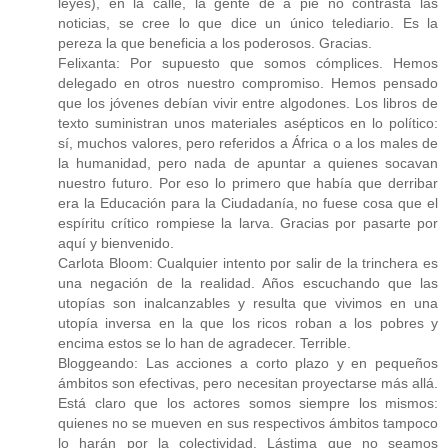
leyes), en la calle, la gente de a pie no contrasta las
noticias, se cree lo que dice un único telediario. Es la
pereza la que beneficia a los poderosos. Gracias.
Felixanta: Por supuesto que somos cómplices. Hemos
delegado en otros nuestro compromiso. Hemos pensado
que los jóvenes debían vivir entre algodones. Los libros de
texto suministran unos materiales asépticos en lo político:
sí, muchos valores, pero referidos a África o a los males de
la humanidad, pero nada de apuntar a quienes socavan
nuestro futuro. Por eso lo primero que había que derribar
era la Educación para la Ciudadanía, no fuese cosa que el
espíritu crítico rompiese la larva. Gracias por pasarte por
aquí y bienvenido.
Carlota Bloom: Cualquier intento por salir de la trinchera es
una negación de la realidad. Años escuchando que las
utopías son inalcanzables y resulta que vivimos en una
utopía inversa en la que los ricos roban a los pobres y
encima estos se lo han de agradecer. Terrible.
Bloggeando: Las acciones a corto plazo y en pequeños
ámbitos son efectivas, pero necesitan proyectarse más allá.
Está claro que los actores somos siempre los mismos:
quienes no se mueven en sus respectivos ámbitos tampoco
lo harán por la colectividad. Lástima que no seamos