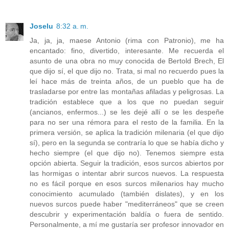
Joselu
8:32 a. m.
Ja, ja, ja, maese Antonio (rima con Patronio), me ha
encantado: fino, divertido, interesante. Me recuerda el
asunto de una obra no muy conocida de Bertold Brech, El
que dijo sí, el que dijo no. Trata, si mal no recuerdo pues la
leí hace más de treinta años, de un pueblo que ha de
trasladarse por entre las montañas afiladas y peligrosas. La
tradición establece que a los que no puedan seguir
(ancianos, enfermos...) se les dejé allí o se les despeñe
para no ser una rémora para el resto de la familia. En la
primera versión, se aplica la tradición milenaria (el que dijo
sí), pero en la segunda se contraría lo que se había dicho y
hecho siempre (el que dijo no). Tenemos siempre esta
opción abierta. Seguir la tradición, esos surcos abiertos por
las hormigas o intentar abrir surcos nuevos. La respuesta
no es fácil porque en esos surcos milenarios hay mucho
conocimiento acumulado (también dislates), y en los
nuevos surcos puede haber "mediterráneos" que se creen
descubrir y experimentación baldía o fuera de sentido.
Personalmente, a mí me gustaría ser profesor innovador en