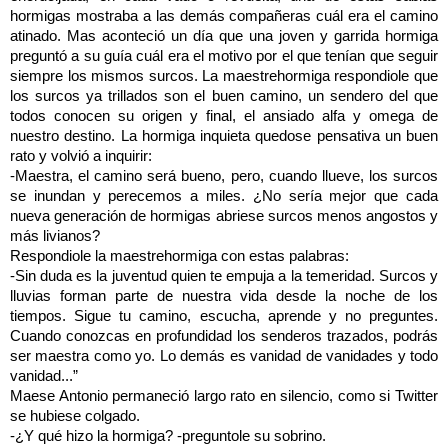
hormigas mostraba a las demás compañeras cuál era el camino
atinado. Mas aconteció un día que una joven y garrida hormiga
preguntó a su guía cuál era el motivo por el que tenían que seguir
siempre los mismos surcos. La maestrehormiga respondiole que
los surcos ya trillados son el buen camino, un sendero del que
todos conocen su origen y final, el ansiado alfa y omega de
nuestro destino. La hormiga inquieta quedose pensativa un buen
rato y volvió a inquirir:
-Maestra, el camino será bueno, pero, cuando llueve, los surcos
se inundan y perecemos a miles. ¿No sería mejor que cada
nueva generación de hormigas abriese surcos menos angostos y
más livianos?
Respondiole la maestrehormiga con estas palabras:
-Sin duda es la juventud quien te empuja a la temeridad. Surcos y
lluvias forman parte de nuestra vida desde la noche de los
tiempos. Sigue tu camino, escucha, aprende y no preguntes.
Cuando conozcas en profundidad los senderos trazados, podrás
ser maestra como yo. Lo demás es vanidad de vanidades y todo
vanidad...”
Maese Antonio permaneció largo rato en silencio, como si Twitter
se hubiese colgado.
-¿Y qué hizo la hormiga? -preguntole su sobrino.