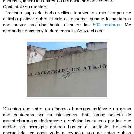
cuadrivio, ignoro los entresijos del noble arte de enseñar.
Contestole su mentor:
-Preciado pupilo de barba vellida, también en mis tiempos se
estilaba platicar sobre el arte de enseñar, aunque lo hacíamos
con mayor prolijidad hasta alcanzar las
500 palabras
. Me
demandas consejo y te daré conseja. Aguza el oído:
“Cuentan que entre las afanosas hormigas hallábase un grupo
que destacaba por su inteligencia. Este grupo selecto de
maestrehormigas dedicábase a señalar los surcos por los que
debían las hormigas obreras buscar el sustento. En cada
encrucijada, en cada vado o revuelta, una de estas sabias