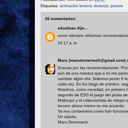
Etiquetas:
animación lectora
,
lecturas
,
poesía
16 comentarios:
eduideas
dijo...
como siempre utilísimas recomendaci
10:17 a. m.
Maru (marudomenech@gmail.com)
d
Gracias por las recomendaciones. Pró
aún de una manera que a mi me parece
cambiar algún día. Solemos poner 6 lect
cada vez. En los blogs de primero, se
Nosotros, como novedad, en primero h
segundo de ESO el juego del pirata de
Mallorquí y el coleccionista de reloje
tercero ahora mismo no me acuerdo.
Ya nos contaremos como han funcionad
Un saludo,
Maru Domenech