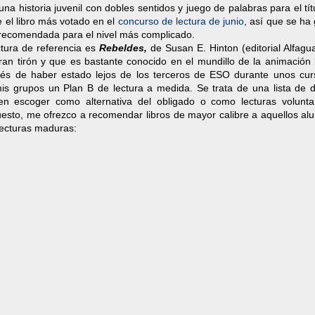
na historia juvenil con dobles sentidos y juego de palabras para el tít
e el libro más votado en el
concurso de lectura de junio
, así que se ha
 recomendada para el nivel más complicado.
ctura de referencia es
Rebeldes,
de Susan E. Hinton (editorial Alfagu
an tirón y que es bastante conocido en el mundillo de la animación l
és de haber estado lejos de los terceros de ESO durante unos cur
mis grupos un Plan B de lectura a medida. Se trata de una lista de d
en escoger como alternativa del obligado o como lecturas volunta
uesto, me ofrezco a recomendar libros de mayor calibre a aquellos al
lecturas maduras: