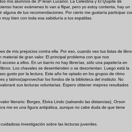
os mis alumnos de 3º leían Lucanor, La Celestina y El Quijote de
pienso hacer exámenes lo van a flipar, pero yo estoy contenta, hay un
ir alguna de tus recomendaciones. Por cierto me gustaría participar co
o muy bien con toda esa sabiduría a tus espaldas.
es de mis prejuicios contra ella. Por eso, cuando veo tus listas de libro
n material de gran valor. El principal problema con que nos
l acceso a ellos. En un barrio no hay librerías, sólo una papelería en
libros. Los chavales se desentienden o se desorientan. Luego está la
so gusto por la lectura. Este año he optado en los grupos de ritmo
 y latinos)aprovechar los fondos de la biblioteca del instituto. No
aloraré sus lecturas voluntarias. Espero obtener mejores resultados
valor literario: Borges, Elvira Lindo (salvando las distancias), Orson
abra me es una figura antipática, aunque no cabe duda de que tiene
cuidadosa investigación sobre las lecturas juveniles.