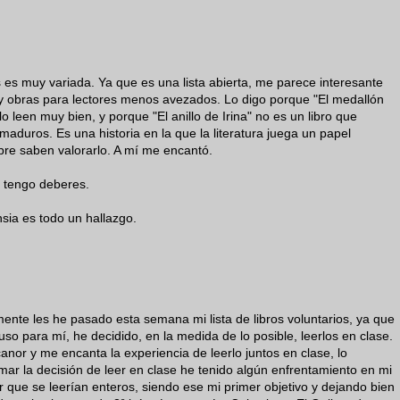
 es muy variada. Ya que es una lista abierta, me parece interesante
 y obras para lectores menos avezados. Lo digo porque "El medallón
o leen muy bien, y porque "El anillo de Irina" no es un libro que
maduros. Es una historia en la que la literatura juega un papel
re saben valorarlo. A mí me encantó.
a tengo deberes.
sia es todo un hallazgo.
ente les he pasado esta semana mi lista de libros voluntarios, ya que
luso para mí, he decidido, en la medida de lo posible, leerlos en clase.
r y me encanta la experiencia de leerlo juntos en clase, lo
ar la decisión de leer en clase he tenido algún enfrentamiento en mi
 que se leerían enteros, siendo ese mi primer objetivo y dejando bien