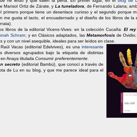
que he leído y que valen la pena. En primer lugar, en el
blog de 
de Marisol Ortiz de Zárate, y
La tuneladora
, de Fernando Lalana; am
 el primero porque tiene un desenlace curioso y el segundo porque m
 me gusta el tacto, el encuadernado y el diseño de los libros de la e
rata).
 libros de la editorial Vicens-Vives: en la colección Cucaña:
El rey
inah Schram
; y en Clásicos adaptados, las
Metamorfosis
de Ovidio
 y con un nivel asequible, ideales para ser leídos en clase.
 Raúl Vacas (editorial Edelvives), es una
interesante
diversos agrupados bajo la etiqueta de distintas
en Anaya titulada
Consumir preferentemente
.
un secreto
(editorial Bambú), que conocí a través de
ota de Lu en su blog, y que me parece ideal para el