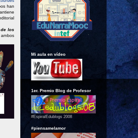
Lourdes
bos han
antiene
ditorial
 de los
; ambos
Mi aula en vídeo
1er. Premio Blog de Profesor
#EspiralEdublogs 2008
#piensamelamor