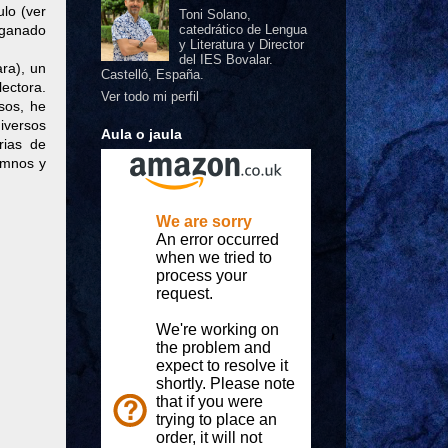
ulo (ver
Toni Solano,
 ganado
catedrático de Lengua
y Literatura y Director
del IES Bovalar.
ara), un
Castelló, España.
ectora.
Ver todo mi perfil
sos, he
iversos
Aula o jaula
rias de
umnos y