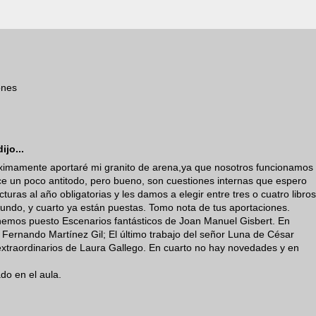
ones
ijo...
ximamente aportaré mi granito de arena,ya que nosotros funcionamos
 un poco antitodo, pero bueno, son cuestiones internas que espero
uras al año obligatorias y les damos a elegir entre tres o cuatro libros
gundo, y cuarto ya están puestas. Tomo nota de tus aportaciones.
emos puesto Escenarios fantásticos de Joan Manuel Gisbert. En
 Fernando Martínez Gil; El último trabajo del señor Luna de César
s extraordinarios de Laura Gallego. En cuarto no hay novedades y en
o en el aula.