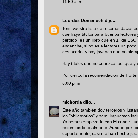
11:50 a. m.
Lourdes Domenech
dijo...
Toni, vuestra lista de recomendaciones
que haya títulos para buenos lectores
perdido" es un libro que en 1º de ESO l
enganche, si no es a lectores un poco 
destacado, y hay jóvenes que no siemp
Hay títulos que no conozco, así que y
Por cierto, la recomendación de Horten
6:00 p. m.
mjchorda
dijo...
Este año también doy terceros y justam
los "obligatorios" y semi impuestos inc
Ya hemos empezado con El conde Lucano
recomiendo totalmente. Aunque por tom
departamento, casi me han hecho jurar