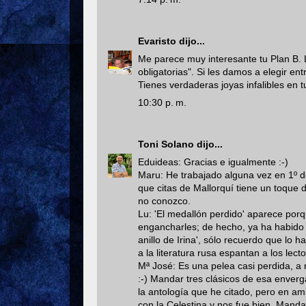
Evaristo
dijo...
Me parece muy interesante tu Plan B. 
obligatorias". Si les damos a elegir entr
Tienes verdaderas joyas infalibles en 
10:30 p. m.
Toni Solano
dijo...
Eduideas: Gracias e igualmente :-)
Maru: He trabajado alguna vez en 1º d
que citas de Mallorquí tiene un toque di
no conozco.
Lu: 'El medallón perdido' aparece porqu
engancharles; de hecho, ya ha habido 
anillo de Irina', sólo recuerdo que lo
a la literatura rusa espantan a los lec
Mª José: Es una pelea casi perdida, a
:-) Mandar tres clásicos de esa enverg
la antología que he citado, pero en amb
con la Celestina y nos fue bien. Mand