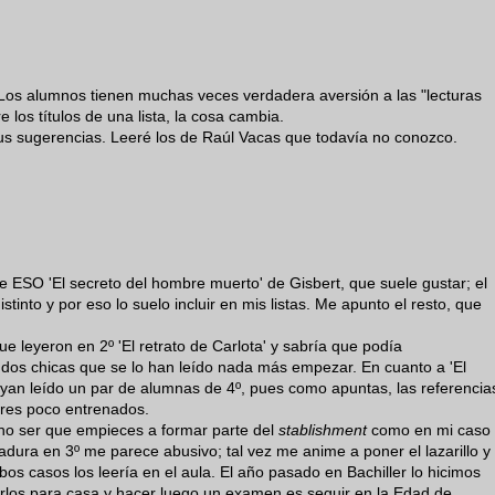
Los alumnos tienen muchas veces verdadera aversión a las "lecturas
e los títulos de una lista, la cosa cambia.
tus sugerencias. Leeré los de Raúl Vacas que todavía no conozco.
e ESO 'El secreto del hombre muerto' de Gisbert, que suele gustar; el
stinto y por eso lo suelo incluir en mis listas. Me apunto el resto, que
e leyeron en 2º 'El retrato de Carlota' y sabría que podía
dos chicas que se lo han leído nada más empezar. En cuanto a 'El
 hayan leído un par de alumnas de 4º, pues como apuntas, las referencia
tores poco entrenados.
 no ser que empieces a formar parte del
stablishment
como en mi caso
adura en 3º me parece abusivo; tal vez me anime a poner el lazarillo y
os casos los leería en el aula. El año pasado en Bachiller lo hicimos
arlos para casa y hacer luego un examen es seguir en la Edad de