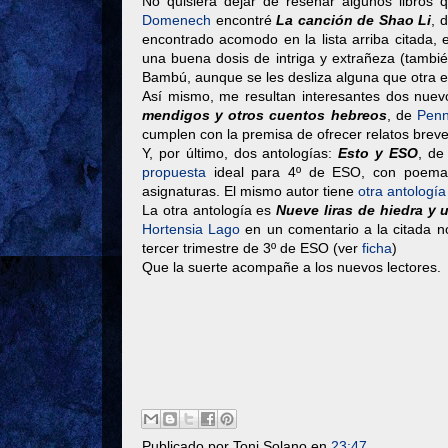
No quisiera dejar de reseñar algunos libros 
Domenech
encontré
La canción de Shao Li
, 
encontrado acomodo en la lista arriba citada,
una buena dosis de intriga y extrañeza (también
Bambú, aunque se les desliza alguna que otra er
Así mismo, me resultan interesantes dos nuevos
mendigos y otros cuentos hebreos
, de
Penn
cumplen con la premisa de ofrecer relatos breves
Y, por último, dos antologías:
Esto y ESO
, de
propuesta
ideal para 4º de ESO, con poemas 
asignaturas. El mismo autor tiene
otra antología
La otra antología es
Nueve liras de hiedra y 
Hortensia Lago
en un comentario a la citada n
tercer trimestre de 3º de ESO (ver
ficha
)
Que la suerte acompañe a los nuevos lectores.
Publicado por
Toni Solano
en
23:47