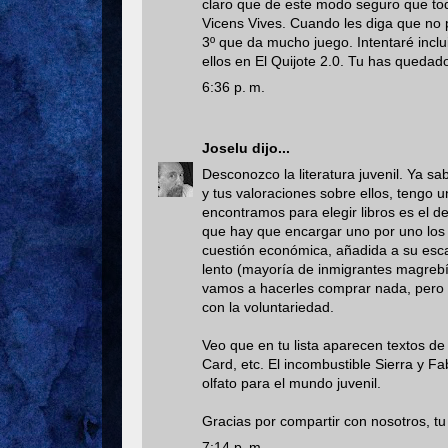
claro que de este modo seguro que tod
Vicens Vives. Cuando les diga que no 
3º que da mucho juego. Intentaré inclu
ellos en El Quijote 2.0. Tu has quedad
6:36 p. m.
Joselu
dijo...
Desconozco la literatura juvenil. Ya sab
y tus valoraciones sobre ellos, tengo u
encontramos para elegir libros es el de
que hay que encargar uno por uno los 
cuestión económica, añadida a su esca
lento (mayoría de inmigrantes magrebíes
vamos a hacerles comprar nada, pero v
con la voluntariedad.
Veo que en tu lista aparecen textos de 
Card, etc. El incombustible Sierra y F
olfato para el mundo juvenil.
Gracias por compartir con nosotros, tu 
7:14 p. m.