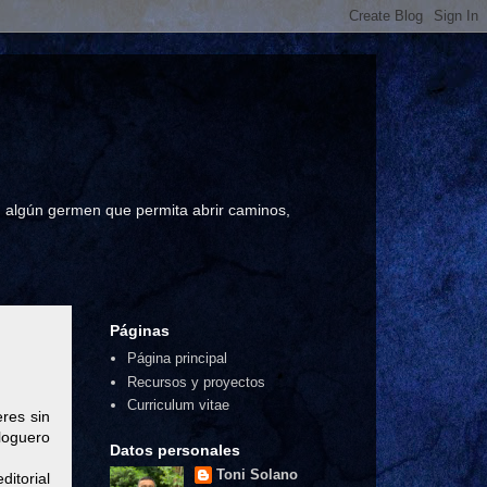
a, algún germen que permita abrir caminos,
Páginas
Página principal
Recursos y proyectos
Curriculum vitae
eres sin
loguero
Datos personales
Toni Solano
editorial