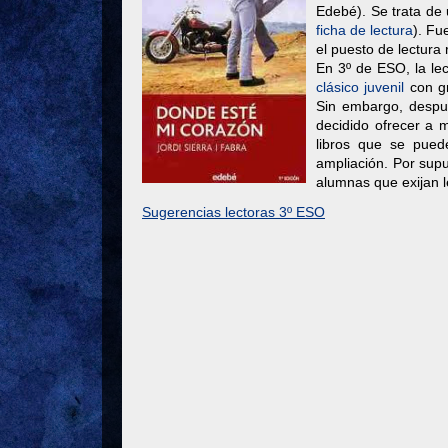
Edebé). Se trata de u
ficha de lectura
). Fu
el puesto de lectura
En 3º de ESO, la le
clásico juvenil
con gr
Sin embargo, despu
decidido ofrecer a 
libros que se pued
ampliación. Por sup
alumnas que exijan 
Sugerencias lectoras 3º ESO