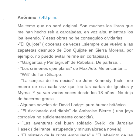
Anónimo
7:48 p. m.
Me temo que no seré original. Son muchos los libros que
me han hecho reir a carcajadas, en voz alta, mientras los
iba leyendo. Y esas obras no he conseguido olvidarlas:
-"El Quijote" ( docenas de veces...siempre que vuelvo a las
zapatetas desnudo de Don Quijote en Sierra Morena, por
ejemplo, no puedo evitar reirme sin cortapisas).
- "Gargantúa y Pantagruel" de Rabelais. De partirse...
- "Los crímenes ejemplares" de Max Aub. Me encantan...
- "Wilt" de Tom Sharpe.
- "La conjura de los necios" de John Kennedy Toole: me
muero de risa cada vez que leo las cartas de Ignatius y
Myrna. Y ya van varias veces desde los 18 años...No deja
de hacerme gracia.
- Algunas novelas de David Lodge: puro humor británico.
- "El diccionario del diablo" de Ambroise Bierce ( una joya
corrosiva no suficientemente conocida).
- "Las aventuras del buen soldado Svejk" de Jaroslav
Hasek ( delirante, estupenda y minusvalorada novela).
- "El misterio de la cripta embrujada" y "El laberinto de las