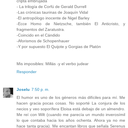
cripta embrujada
- La trilogía de Corfú de Gerald Durrell
-Las crónicas taurinas de Joaquín Vidal
-El antropólogo inocente de Nigel Barley
-Ecce Homo de Nietzsche, también El Anticristo, y
fragmentos del Zaratustra.
-Coincido en el Cándido
-Aforismos de Schopenhauer
-Y por supuesto El Quijote y Gorgias de Platón
Mis imposibles: Millás -y el verbo judear
Responder
Joselu
7:50 p. m.
El humor es uno de los géneros más difíciles para mí. Me
hacen gracia pocas cosas. No soporté La conjura de los
necios y veo soporífera Eloisa está debajo de un almendro.
Me reí con Wilt (cuando me parecía un mundo inverosímil
lo que contaba hacia los años ochenta. Ahora ya no me
hace tanta gracia). Me encantan libros que señala Serenus