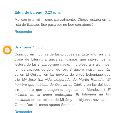
Eduardo Larequi
3:23 p. m.
Me corrijo a mí mismo, parcialmente. Chéjov estaba en la
lista de
Babelia
. Eso pasa por no leer con atención.
Responder
Unknown
4:39 p. m.
Coincido en muchas de las propuestas. Este año, en una
clase de Literatura universal tuvimos que interrumpir la
lectura de Lisístrata porque nadie, ni profesora ni alumnos,
fuimos capaces de dejar de reír. Sí quiero insistir, además
de en El Quijote, en las novelas de Bryce Echenique que
cita Mª José (
La vida exagerada de Martín Romaña
,
El
hombre que hablaba de Octavia de Cádiz
y en las del loco
sin nombre que protagoniza algunas de Mendoza (
El
misterio de la cripta embrujada
,
El laberinto de las
aceitunas
en los relatos de Millás y en algunas novelas de
Gerald Durrell, como apunta Serenus.
Responder