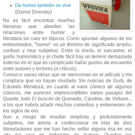
De humor también se vive
(Daniel Divinsky)
No es fácil encontrar reseñas
literarias que aborden las
relaciones entre humor y
literatura sin caer en tópicos. Como apuntan algunos de los
entrevistados, "humor" es un término de significado amplio,
confuso y muy subjetivo. Entre la ironía, el sarcasmo, el
guiño humorístico y el chiste fácil hay un terreno demasiado
extenso en el que es complicado hallar puntos de encuentro
entre autores y lectores (o críticos).
Conozco varias obras que se mencionan en el artículo y me
complace que no hayan olvidado
Sin noticias de Gurb,
de
Eduardo Mendoza; en cuanto al valor cómico de algunos
clásicos, me parecen imprescindibles varios pasajes del
Quijote, todo
El buscón
de Quevedo,
Cándido
, de Voltaire...
a los que habría añadir muchas comedias y entremeses de
los siglos de oro.
Aun a riesgo de resultar simplista y profundamente
subjetivo, me animo a confeccionar mi lista de diez
libros/autores que me han hecho soltar alguna risa en voz
alta (ya veis mi definición de humor). Quedan los