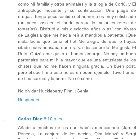
como Mi familia y otros animales y la trilogía de Corfú, y El
antropólogo inocente y su continuación Una plaga de
orugas. Tengo poco sentido del humor o es muy sofisticado
(un poco soso en el fondo porque lo mejor es reírse de
tonterías). Disfruté a mis dieciocho años o así con Álvaro
de Laiglesia que me hacía reír a mandíbula batiente. ¡Qué
mala leche que tenía el tío! Me alegro de que lo hayas
citado pues pensaba que era ya desconocido. Me gusta El
Roto. Quizás me gusta el humor amargo. No soy un buen
partenaire para mi hija mayor que es una entusiasta de los
chistes que no me hacen ninguna gracia. Un buen post,
pero el que firma esto no es un buen ejemplo. Tuve humor
de tipo surreal y lo perdí. No sé cómo.
No olvidar Huckleberry Finn. ¡Genial!
Responder
Carlos Diez
8:10 p. m.
Añado a muchos de los que habéis mencionado (Jardiel
Poncela, La conjura de los necios, Qim Monzó y Sergi