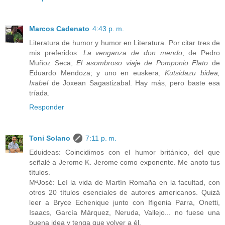
Marcos Cadenato
4:43 p. m.
Literatura de humor y humor en Literatura. Por citar tres de
mis preferidos:
La venganza de don mendo
, de Pedro
Muñoz Seca;
El asombroso viaje de Pomponio Flato
de
Eduardo Mendoza; y uno en euskera,
Kutsidazu bidea,
Ixabel
de Joxean Sagastizabal. Hay más, pero baste esa
tríada.
Responder
Toni Solano
7:11 p. m.
Eduideas: Coincidimos con el humor británico, del que
señalé a Jerome K. Jerome como exponente. Me anoto tus
títulos.
MªJosé: Leí la vida de Martín Romaña en la facultad, con
otros 20 títulos esenciales de autores americanos. Quizá
leer a Bryce Echenique junto con Ifigenia Parra, Onetti,
Isaacs, García Márquez, Neruda, Vallejo... no fuese una
buena idea y tenga que volver a él.