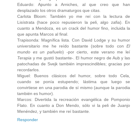
Eduardo: Apunto a Arniches, al que creo que han
desplazado los otros dramaturgos que citas.
Carlota Bloom: También yo me reí con la lectura de
Lisístrata (hace poco repusieron la peli, algo zafia). En
cuanto a Mendoza, es un crack del humor fino, incluida la
que apunta Marcos al final.
Trapisonda: Magnífica lista. Con David Lodge y su humor
universitario me he reído bastante (sobre todo con
El
mundo es un pañuelo
) -por cierto, este verano me leí
Terapia
y me gustó bastante-. El humor negro de Aub y las
patochadas de Svejk también imprescindibles; gracias por
recordarlos.
Miguel: Buenos clásicos del humor, sobre todo Cela,
cuando se ponía estupendo; lástima que luego se
convirtiese en una parodia de sí mismo (aunque la parodia
también es humor).
Marcos: Divertida la recreación evangélica de Pomponio
Flato. En cuanto a Don Mendo, sólo vi la peli de Juanjo
Menéndez, y también me reí bastante.
Responder