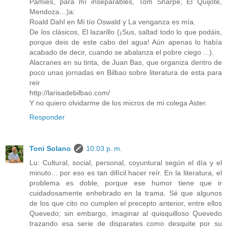
Pamies, para mí inseparables, Tom Sharpe, El Quijote,
Mendoza…)a:
Roald Dahl en Mi tío Oswald y La venganza es mía.
De los clásicos, El lazarillo (¡Sus, saltad todo lo que podáis,
porque deis de este cabo del agua! Aún apenas lo había
acabado de decir, cuando se abalanza el pobre ciego ...).
Alacranes en su tinta, de Juan Bas, que organiza dentro de
poco unas jornadas en Bilbao sobre literatura de esta para
reir
http://larisadebilbao.com/
Y no quiero olvidarme de los micros de mi colega Aster.
Responder
Toni Solano
10:03 p. m.
Lu: Cultural, social, personal, coyuntural según el día y el
minuto... por eso es tan difícil hacer reír. En la literatura, el
problema es doble, porque ese humor tiene que ir
cuidadosamente enhebrado en la trama. Sé que algunos
de los que cito no cumplen el precepto anterior, entre ellos
Quevedo; sin embargo, imaginar al quisquilloso Quevedo
trazando esa serie de disparates como desquite por su