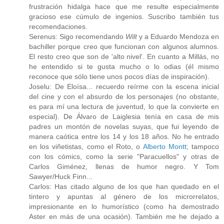
frustración hidalga hace que me resulte especialmente
gracioso ese cúmulo de ingenios. Suscribo también tus
recomendaciones.
Serenus: Sigo recomendando
Wilt
y a Eduardo Mendoza en
bachiller porque creo que funcionan con algunos alumnos.
El resto creo que son de 'alto nivel'. En cuanto a Millás, no
he entendido si te gusta mucho o lo odias (él mismo
reconoce que sólo tiene unos pocos días de inspiración).
Joselu: De Eloísa... recuerdo reírme con la escena inicial
del cine y con el absurdo de los personajes (no obstante,
es para mí una lectura de juventud, lo que la convierte en
especial). De Álvaro de Laiglesia tenía en casa de mis
padres un montón de novelas suyas, que fui leyendo de
manera caótica entre los 14 y los 18 años. No he entrado
en los viñetistas, como el Roto, o
Alberto Montt
; tampoco
con los cómics, como la serie "Paracuellos" y otras de
Carlos Giménez, llenas de humor negro. Y Tom
Sawyer/Huck Finn...
Carlos: Has citado alguno de los que han quedado en el
tintero y apuntas al género de los microrrelatos,
impresionante en lo humorístico (como ha demostrado
Aster en más de una ocasión). También me he dejado a