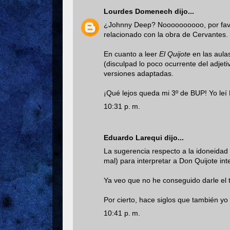
Lourdes Domenech
dijo...
¿Johnny Deep? Noooooooooo, por favor
relacionado con la obra de Cervantes.
En cuanto a leer
El Quijote
en las aula
(disculpad lo poco ocurrente del adjeti
versiones adaptadas.
¡Qué lejos queda mi 3º de BUP! Yo leí E
10:31 p. m.
Eduardo Larequi
dijo...
La sugerencia respecto a la idoneidad
mal) para interpretar a Don Quijote int
Ya veo que no he conseguido darle el
Por cierto, hace siglos que también yo
10:41 p. m.