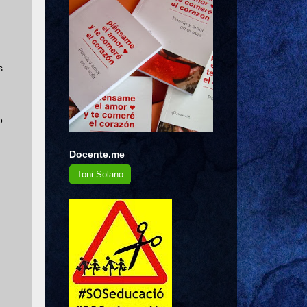
s
o
Docente.me
Toni Solano