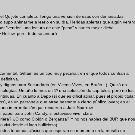
 el Quijote completo. Tengo una versión de esas con demasiadas
no supo animarme a leerlo en su día. Heridas abiertas que algún veran
aber "vender" una lectura de este "peso" y nunca mejor dicho.
 Hollow, pero..todo se andará.
cumental, Gilliam es un tipo muy peculiar, en el que todos confían a
definitiva.
 dignas para Secundaria (en Vicens-Vives, en Bruño...). Quizá en
antologías. Un año leímos en 1º una selección de capítulos, pero no les
inuas. En cuanto a Depp (sí que es difícil atinar, pues el propio titular
s), es un personaje que atrae bastante a cierto público joven; en el
una interpretación que recuerda a Jack Sparrow.
papel para John Candy, si estuviese vivo, claro.
driera? ¿O como Cipión o Berganza? Y no nos hables del BUP, que nos
viví desde el lado bullicioso).
 Todos tenemos clásicos que esperan su momento en la mesilla de