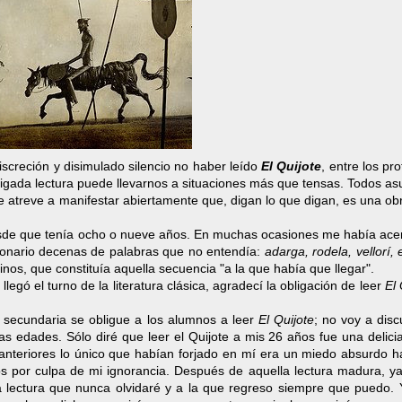
iscreción y disimulado silencio no haber leído
El Quijote
, entre los pr
ligada lectura puede llevarnos a situaciones más que tensas. Todos a
se atreve a manifestar abiertamente que, digan lo que digan, es una ob
desde que tenía ocho o nueve años. En muchas ocasiones me había ace
cionario decenas de palabras que no entendía:
adarga, rodela, vellorí, 
nos, que constituía aquella secuencia "a la que había que llegar".
egó el turno de la literatura clásica, agradecí la obligación de leer
El 
 secundaria se obligue a los alumnos a leer
El Quijote
; no voy a disc
tas edades. Sólo diré que leer el Quijote a mis 26 años fue una delic
s anteriores lo único que habían forjado en mí era un miedo absurdo h
sos por culpa de mi ignorancia. Después de aquella lectura madura, y
una lectura que nunca olvidaré y a la que regreso siempre que puedo.