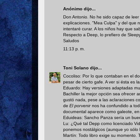
Anónimo dijo...
Don Antonio. No he sido capaz de leer
explicaciones. "Mea Culpa" y del que 
intentaré curar. A los niños hay que s
Respecto a Deep, lo prefiero de Sleepy
Saludos
11:13 p. m.
Toni Solano
dijo...
Cocoliso: Por lo que contaban en el do
pesar de cierto gafe. A ver si ésta es la 
Eduardo: Hay versiones adaptadas muy
Bachiller la mejor opción sea ofrecer 
gustó nada, pese a las aclaraciones cont
de
El porvenir
nos ha confundido a todo
documental aparece como galeote, en 
Eduideas: Sancho Panza sería un buen 
Lu: ¿Qué tal Depp como licenciado Vi
ponemos nostálgicos (aunque yo sólo lo 
Martín: Todo libro exige su momento.