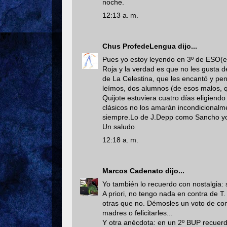
noche.
12:13 a. m.
Chus ProfedeLengua
dijo...
Pues yo estoy leyendo en 3º de ESO(en 
Roja y la verdad es que no les gusta 
de La Celestina, que les encantó y pen
leímos, dos alumnos (de esos malos, 
Quijote estuviera cuatro días eligiendo
clásicos no los amarán incondicionalme
siempre.Lo de J.Depp como Sancho yo
Un saludo
12:18 a. m.
Marcos Cadenato
dijo...
Yo también lo recuerdo con nostalgia: s
A priori, no tengo nada en contra de T
otras que no. Démosles un voto de con
madres o felicitarles...
Y otra anécdota: en un 2º BUP recuerd