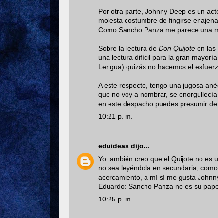
Por otra parte, Johnny Deep es un act
molesta costumbre de fingirse enajenad
Como Sancho Panza me parece una ma
Sobre la lectura de
Don Quijote
en las
una lectura difícil para la gran mayorí
Lengua) quizás no hacemos el esfuerz
A este respecto, tengo una jugosa ané
que no voy a nombrar, se enorgullecía 
en este despacho puedes presumir de lo
10:21 p. m.
eduideas
dijo...
Yo también creo que el Quijote no es
no sea leyéndola en secundaria, como 
acercamiento, a mí sí me gusta Johnn
Eduardo: Sancho Panza no es su papel
10:25 p. m.