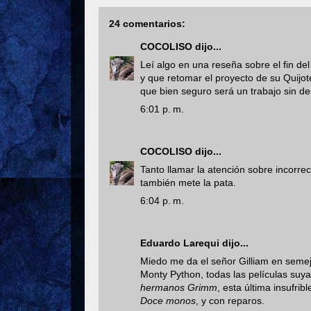
24 comentarios:
COCOLISO
dijo...
Leí algo en una reseña sobre el fin de
y que retomar el proyecto de su Quij
que bien seguro será un trabajo sin de
6:01 p. m.
COCOLISO
dijo...
Tanto llamar la atención sobre incorre
también mete la pata.
6:04 p. m.
Eduardo Larequi
dijo...
Miedo me da el señor Gilliam en seme
Monty Python, todas las películas suy
hermanos Grimm
, esta última insufri
Doce monos
, y con reparos.