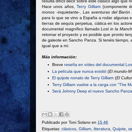
resulta difícil decir sobre este clásico algo qu
Hace unos años,
Terry Gilliam
(componente de 
monos
-inquietante-,
Las aventuras del Baró
para lo que se vino a España a rodar algunas 
tierras de sequía perpetua, ciática en los acto
documental magnífico llamado
Lost in la Manc
retomar el proyecto y es posible que pronto t
de galeote en
Sancho Panza. Si tenéis tiempo, e
igual que a mí.
Más información:
Breve
reseña en vídeo del documental Los
La película que nunca existió
(
El mundo-Me
El quijote nonato de Terry Gilliam
(
El Cultu
Terry Gilliam vuelve a la carga con “The 
Será Johnny Deep el nuevo Sancho Panz
Publicado por
Toni Solano
en
15:46
Etiquetas:
clásicos
,
Gilliam
,
literatura
,
Quijote
,
s