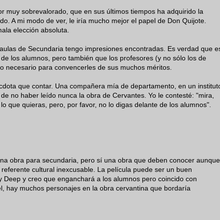
or muy sobrevalorado, que en sus últimos tiempos ha adquirido la
o. A mi modo de ver, le iría mucho mejor el papel de Don Quijote.
la elección absoluta.
 aulas de Secundaria tengo impresiones encontradas. Es verdad que e
a de los alumnos, pero también que los profesores (y no sólo los de
o necesario para convencerles de sus muchos méritos.
cdota que contar. Una compañera mía de departamento, en un institut
de no haber leído nunca la obra de Cervantes. Yo le contesté: "mira,
 que quieras, pero, por favor, no lo digas delante de los alumnos".
 una obra para secundaria, pero sí una obra que deben conocer aunque
referente cultural inexcusable. La película puede ser un buen
y Deep y creo que enganchará a los alumnos pero coincido con
, hay muchos personajes en la obra cervantina que bordaría