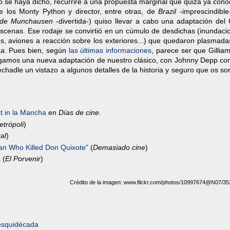
e no se haya dicho, recurriré a una propuesta marginal que quizá ya cono
los Monty Python y director, entre otras, de
Brazil
-imprescindible
n de Munchausen
-divertida-) quiso llevar a cabo una adaptación del 
escenas. Ese rodaje se convirtió en un cúmulo de desdichas (inundaci
res, aviones a reacción sobre los exteriores...) que quedaron plasmad
ha
. Pues bien, según
las últimas informaciones
, parece ser que Gillia
engamos una nueva adaptación de nuestro clásico, con Johnny Depp con
chadle un vistazo a algunos detalles de la historia y seguro que os s
t in la Mancha
en
Días de cine
.
trópoli
)
ral
)
Man Who Killed Don Quixote"
(
Demasiado cine
)
a
(
El Porvenir
)
Crédito de la imagen: www.flickr.com/photos/10997674@N07/3
esquidécada