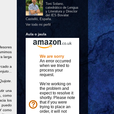
Toni Solano,
catedrático de Lengua
y Literatura y Director
del IES Bovalar.
Castelló, España.
Ver todo mi perfil
Aula o jaula
ofesores
sumimos
ra larga
rcado a
enjuto
...
Quijote
.
utir una
ia, como
acia los
a puedo
 Y como