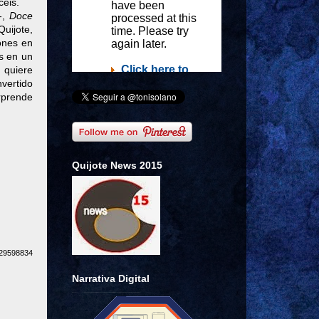
céis.
-,
Doce
Quijote,
ones en
as en un
m quiere
vertido
orprende
Quijote News 2015
529598834
Narrativa Digital