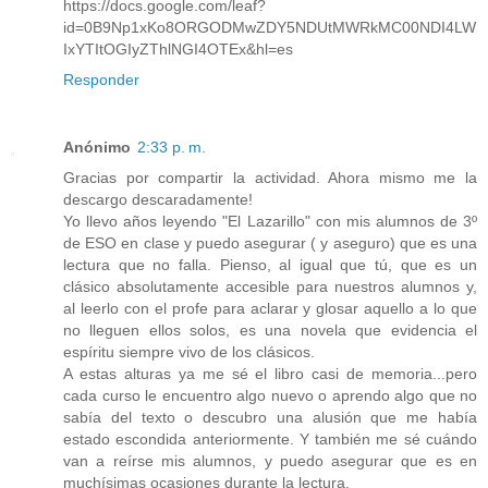
https://docs.google.com/leaf?
id=0B9Np1xKo8ORGODMwZDY5NDUtMWRkMC00NDI4LW
IxYTItOGIyZThlNGI4OTEx&hl=es
Responder
Anónimo
2:33 p. m.
Gracias por compartir la actividad. Ahora mismo me la
descargo descaradamente!
Yo llevo años leyendo "El Lazarillo" con mis alumnos de 3º
de ESO en clase y puedo asegurar ( y aseguro) que es una
lectura que no falla. Pienso, al igual que tú, que es un
clásico absolutamente accesible para nuestros alumnos y,
al leerlo con el profe para aclarar y glosar aquello a lo que
no lleguen ellos solos, es una novela que evidencia el
espíritu siempre vivo de los clásicos.
A estas alturas ya me sé el libro casi de memoria...pero
cada curso le encuentro algo nuevo o aprendo algo que no
sabía del texto o descubro una alusión que me había
estado escondida anteriormente. Y también me sé cuándo
van a reírse mis alumnos, y puedo asegurar que es en
muchísimas ocasiones durante la lectura.