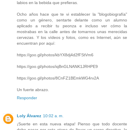
labios en la bebida que prefieras.
Ocho años hace que te vi establecer la "blogobiografía"
como un género, sentarte delante como un alumno
aplicado a recibir tu peonza e incluso ver cómo la
mostrabas en la calle antes de tomarnos unas merecidas
cervezas. Y los vídeos y fotos, como es Internet, aún se
encuentran por aquí:
https://goo.gl/photos/kbYX8dj4d2fFStVm6
https://goo.gl/photos/iqBnGLNANK1JRHPE9
https://goo.gl/photos/8CnFZ1BEmkWG4rv2A
Un fuerte abrazo.
Responder
Loly Álvarez
10:02 a. m.
¡Suerte en esta nueva etapa! Pienso que todo docente
debe pasar por esta etapa de llevar un cargo directivo, la