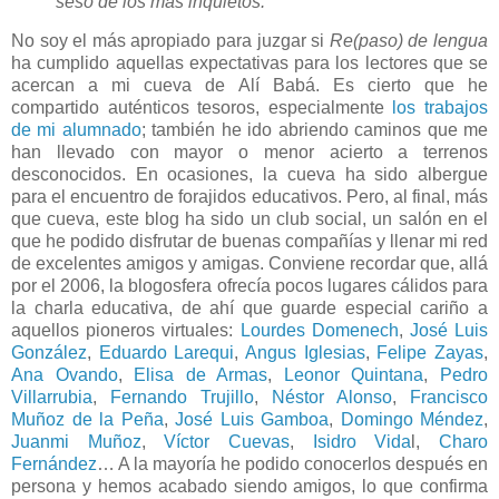
seso de los más inquietos.
No soy el más apropiado para juzgar si
Re(paso) de lengua
ha cumplido aquellas expectativas para los lectores que se
acercan a mi cueva de Alí Babá. Es cierto que he
compartido auténticos tesoros, especialmente
los trabajos
de mi alumnado
; también he ido abriendo caminos que me
han llevado con mayor o menor acierto a terrenos
desconocidos. En ocasiones, la cueva ha sido albergue
para el encuentro de forajidos educativos. Pero, al final, más
que cueva, este blog ha sido un club social, un salón en el
que he podido disfrutar de buenas compañías y llenar mi red
de excelentes amigos y amigas. Conviene recordar que, allá
por el 2006, la blogosfera ofrecía pocos lugares cálidos para
la charla educativa, de ahí que guarde especial cariño a
aquellos pioneros virtuales:
Lourdes Domenech
,
José Luis
González
,
Eduardo Larequi
,
Angus Iglesias
,
Felipe Zayas
,
Ana Ovando
,
Elisa de Armas
,
Leonor Quintana
,
Pedro
Villarrubia
,
Fernando Trujillo
,
Néstor Alonso
,
Francisco
Muñoz de la Peña
,
José Luis Gamboa
,
Domingo Méndez
,
Juanmi Muñoz
,
Víctor Cuevas
,
Isidro Vida
l,
Charo
Fernández
… A la mayoría he podido conocerlos después en
persona y hemos acabado siendo amigos, lo que confirma