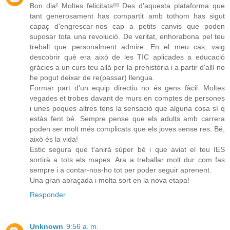
Bon dia! Moltes felicitats!!! Des d'aquesta plataforma que
tant generosament has compartit amb tothom has sigut
capaç d'engrescar-nos cap a petits canvis que poden
suposar tota una revolució. De veritat, enhorabona pel teu
treball que personalment admire. En el meu cas, vaig
descobrir què era això de les TIC aplicades a educació
gràcies a un curs teu allà per la prehistòria i a partir d'allí no
he pogut deixar de re(passar) llengua.
Formar part d'un equip directiu no és gens fàcil. Moltes
vegades et trobes davant de murs en comptes de persones
i unes poques altres tens la sensació que alguna cosa sí q
estàs fent bé. Sempre pense que els adults amb carrera
poden ser molt més complicats que els joves sense res. Bé,
això és la vida!
Estic segura que t'anirà súper bé i que aviat el teu IES
sortirà a tots els mapes. Ara a treballar molt dur com fas
sempre i a contar-nos-ho tot per poder seguir aprenent.
Una gran abraçada i molta sort en la nova etapa!
Responder
Unknown
9:56 a. m.