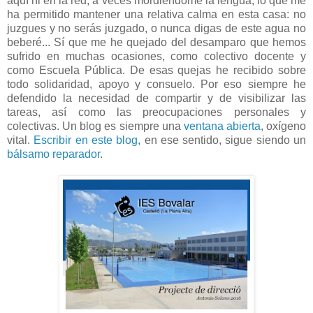
aquí ni en la red, a veces mordiéndome la lengua, lo que me
ha permitido mantener una relativa calma en esta casa: no
juzgues y no serás juzgado, o nunca digas de este agua no
beberé... Sí que me he quejado del desamparo que hemos
sufrido en muchas ocasiones, como colectivo docente y
como Escuela Pública. De esas quejas he recibido sobre
todo solidaridad, apoyo y consuelo. Por eso siempre he
defendido la necesidad de compartir y de visibilizar las
tareas, así como las preocupaciones personales y
colectivas. Un blog es siempre una
ventana abierta
, oxígeno
vital.
Escribir en este blog
, en ese sentido, sigue siendo un
bálsamo reparador
.