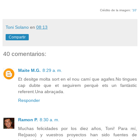
Crédito de la imagen: '
10
'
Toni Solano
en
08:13
Compartir
40 comentarios:
Maite M.G.
8:29 a. m.
Et desitge molta sort en el nou camí que agafes.No tingues
cap dubte que et seguirem perquè ets un fantàstic
referent.Una abraçada.
Responder
Ramon P.
8:30 a. m.
Muchas felicidades por los diez años, Toni! Para mí,
Re(paso) y vuestros proyectos han sido fuentes de