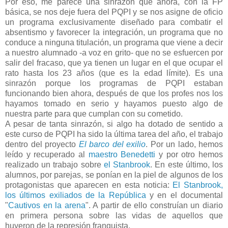
Por eso, me parece una sinrazón que ahora, con la FP
básica, se nos deje fuera del PQPI y se nos asigne de oficio
un programa exclusivamente diseñado para combatir el
absentismo y favorecer la integración, un programa que no
conduce a ninguna titulación, un programa que viene a decir
a nuestro alumnado -a voz en grito- que no se esfuercen por
salir del fracaso, que ya tienen un lugar en el que ocupar el
rato hasta los 23 años (que es la edad límite). Es una
sinrazón porque los programas de PQPI estaban
funcionando bien ahora, después de que los profes nos los
hayamos tomado en serio y hayamos puesto algo de
nuestra parte para que cumplan con su cometido.
A pesar de tanta sinrazón, si algo ha dotado de sentido a
este curso de PQPI ha sido la última tarea del año, el trabajo
dentro del proyecto
El barco del exilio
. Por un lado, hemos
leído y recuperado al
maestro Benedetti
y por otro hemos
realizado un trabajo sobre
el Stanbrook
. En este último, los
alumnos, por parejas, se ponían en la piel de algunos de los
protagonistas que aparecen en esta noticia:
El Stanbrook,
los últimos exiliados de la República
y en el documental
"
Cautivos en la arena
". A partir de ello construían un diario
en primera persona sobre las vidas de aquellos que
huyeron de la represión franquista.