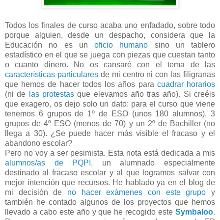
Todos los finales de curso acaba uno enfadado, sobre todo
porque alguien, desde un despacho, considera que la
Educación no es un
oficio humano
sino un tablero
estadístico en el que se juega con piezas que cuestan tanto
o cuanto dinero. No os cansaré con el tema de las
características particulares
de mi centro ni con las filigranas
que hemos de hacer todos los años para
cuadrar horarios
(ni de
las protestas
que elevamos año tras año). Si creéis
que exagero, os dejo solo un dato: para el curso que viene
tenemos 6 grupos de 1º de ESO (unos 180 alumnos), 3
grupos de 4º ESO (menos de 70) y un 2º de Bachiller (no
llega a 30). ¿Se puede hacer más visible el fracaso y el
abandono escolar?
Pero no voy a ser pesimista. Esta nota está dedicada a mis
alumnos/as de PQPI
, un alumnado especialmente
destinado al fracaso escolar y al que logramos salvar con
mejor intención que recursos. He hablado ya en el blog de
mi decisión de
no hacer exámenes con este grupo
y
también he contado algunos de los proyectos que hemos
llevado a cabo este año y que he recogido este
Symbaloo
.