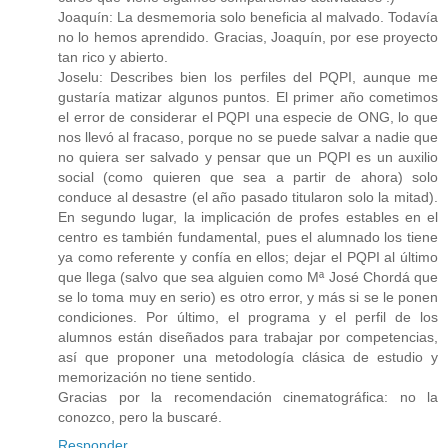
Joaquín: La desmemoria solo beneficia al malvado. Todavía
no lo hemos aprendido. Gracias, Joaquín, por ese proyecto
tan rico y abierto.
Joselu: Describes bien los perfiles del PQPI, aunque me
gustaría matizar algunos puntos. El primer año cometimos
el error de considerar el PQPI una especie de ONG, lo que
nos llevó al fracaso, porque no se puede salvar a nadie que
no quiera ser salvado y pensar que un PQPI es un auxilio
social (como quieren que sea a partir de ahora) solo
conduce al desastre (el año pasado titularon solo la mitad).
En segundo lugar, la implicación de profes estables en el
centro es también fundamental, pues el alumnado los tiene
ya como referente y confía en ellos; dejar el PQPI al último
que llega (salvo que sea alguien como Mª José Chordá que
se lo toma muy en serio) es otro error, y más si se le ponen
condiciones. Por último, el programa y el perfil de los
alumnos están diseñados para trabajar por competencias,
así que proponer una metodología clásica de estudio y
memorización no tiene sentido.
Gracias por la recomendación cinematográfica: no la
conozco, pero la buscaré.
Responder