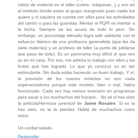
robos de material en el taller (cobre, máquinas...) y son en
el instituto donde están el grupo marginado pues nadie los
quiere y ni siquiera se cuenta con ellos para las actividades
del centro o para las guardias. Mentar el PQPI es mentar a
la bicha. Siempre se les acusa de todo lo peor. Sin
embargo, un porcentaje elevado logra salir adelante con el
esfuerzo titánico de una profesora generalista (que les da
siete materias) y un profesor de taller (a punto de jubilarse
que pasa de todo). Es un panorama muy difícil el que veo
yo en mi casa. Por eso, me admira tu trabajo con ellos y los
frutos que has logrado. Lo que yo conozco no es tan
estimulante. Sin duda estás haciendo un buen trabajo. Y sí,
la previsión de los nuevos módulos no son nada
esperanzadores porque este modelo, bien o mal, había
funcionado. Cada vez hay menos inversión en programas
para sacar a los muchachos del fracaso... No sé si has visto
la película
Hermosa juventud
de
Jaime Rosales
. Si no la
has visto, no te la pierdas. Habla de muchachos como
estos.
Un cordial saludo.
Responder