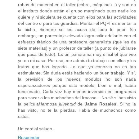
robos de material en el taller (cobre, máquinas...) y son en
el instituto donde están el grupo marginado pues nadie los
quiere y ni siquiera se cuenta con ellos para las actividades
del centro o para las guardias. Mentar el PQPI es mentar a
la bicha. Siempre se les acusa de todo lo peor. Sin
embargo, un porcentaje elevado logra salir adelante con el
esfuerzo titánico de una profesora generalista (que les da
siete materias) y un profesor de taller (a punto de jubilarse
que pasa de todo). Es un panorama muy difícil el que veo
yo en mi casa. Por eso, me admira tu trabajo con ellos y los
frutos que has logrado. Lo que yo conozco no es tan
estimulante. Sin duda estás haciendo un buen trabajo. Y sí,
la previsión de los nuevos módulos no son nada
esperanzadores porque este modelo, bien o mal, había
funcionado. Cada vez hay menos inversión en programas
para sacar a los muchachos del fracaso... No sé si has visto
la película
Hermosa juventud
de
Jaime Rosales
. Si no la
has visto, no te la pierdas. Habla de muchachos como
estos.
Un cordial saludo.
Responder