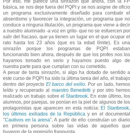
Por eso, me parece una sinrazón que ahora, con la FP
básica, se nos deje fuera del PQPI y se nos asigne de oficio
un programa exclusivamente diseñado para combatir el
absentismo y favorecer la integración, un programa que no
conduce a ninguna titulación, un programa que viene a decir
a nuestro alumnado -a voz en grito- que no se esfuercen por
salir del fracaso, que ya tienen un lugar en el que ocupar el
rato hasta los 23 años (que es la edad límite). Es una
sinrazón porque los programas de PQPI estaban
funcionando bien ahora, después de que los profes nos los
hayamos tomado en serio y hayamos puesto algo de
nuestra parte para que cumplan con su cometido.
A pesar de tanta sinrazón, si algo ha dotado de sentido a
este curso de PQPI ha sido la última tarea del año, el trabajo
dentro del proyecto
El barco del exilio
. Por un lado, hemos
leído y recuperado al
maestro Benedetti
y por otro hemos
realizado un trabajo sobre
el Stanbrook
. En este último, los
alumnos, por parejas, se ponían en la piel de algunos de los
protagonistas que aparecen en esta noticia:
El Stanbrook,
los últimos exiliados de la República
y en el documental
"
Cautivos en la arena
". A partir de ello construían un diario
en primera persona sobre las vidas de aquellos que
huyeron de la represión franquista.