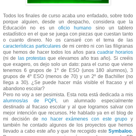
Todos los finales de curso acaba uno enfadado, sobre todo
porque alguien, desde un despacho, considera que la
Educación no es un
oficio humano
sino un tablero
estadístico en el que se juega con piezas que cuestan tanto
o cuanto dinero. No os cansaré con el tema de las
características particulares
de mi centro ni con las filigranas
que hemos de hacer todos los años para
cuadrar horarios
(ni de
las protestas
que elevamos año tras año). Si creéis
que exagero, os dejo solo un dato: para el curso que viene
tenemos 6 grupos de 1º de ESO (unos 180 alumnos), 3
grupos de 4º ESO (menos de 70) y un 2º de Bachiller (no
llega a 30). ¿Se puede hacer más visible el fracaso y el
abandono escolar?
Pero no voy a ser pesimista. Esta nota está dedicada a mis
alumnos/as de PQPI
, un alumnado especialmente
destinado al fracaso escolar y al que logramos salvar con
mejor intención que recursos. He hablado ya en el blog de
mi decisión de
no hacer exámenes con este grupo
y
también he contado algunos de los proyectos que hemos
llevado a cabo este año y que he recogido este
Symbaloo
.