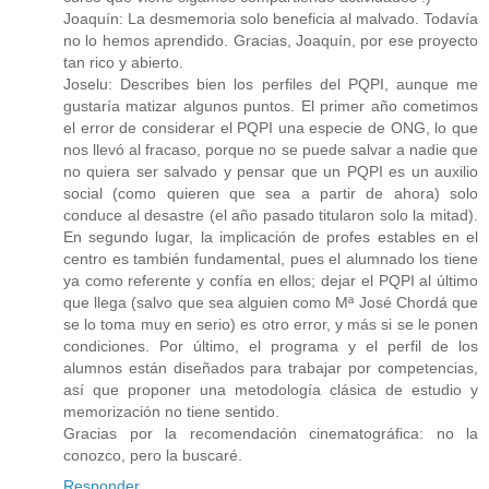
Joaquín: La desmemoria solo beneficia al malvado. Todavía
no lo hemos aprendido. Gracias, Joaquín, por ese proyecto
tan rico y abierto.
Joselu: Describes bien los perfiles del PQPI, aunque me
gustaría matizar algunos puntos. El primer año cometimos
el error de considerar el PQPI una especie de ONG, lo que
nos llevó al fracaso, porque no se puede salvar a nadie que
no quiera ser salvado y pensar que un PQPI es un auxilio
social (como quieren que sea a partir de ahora) solo
conduce al desastre (el año pasado titularon solo la mitad).
En segundo lugar, la implicación de profes estables en el
centro es también fundamental, pues el alumnado los tiene
ya como referente y confía en ellos; dejar el PQPI al último
que llega (salvo que sea alguien como Mª José Chordá que
se lo toma muy en serio) es otro error, y más si se le ponen
condiciones. Por último, el programa y el perfil de los
alumnos están diseñados para trabajar por competencias,
así que proponer una metodología clásica de estudio y
memorización no tiene sentido.
Gracias por la recomendación cinematográfica: no la
conozco, pero la buscaré.
Responder