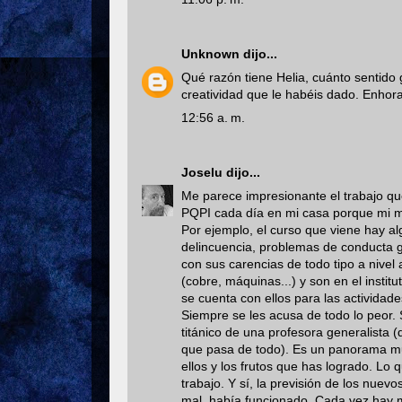
Unknown
dijo...
Qué razón tiene Helia, cuánto sentido 
creatividad que le habéis dado. Enhor
12:56 a. m.
Joselu
dijo...
Me parece impresionante el trabajo qu
PQPI cada día en mi casa porque mi mu
Por ejemplo, el curso que viene hay al
delincuencia, problemas de conducta g
con sus carencias de todo tipo a nivel
(cobre, máquinas...) y son en el instit
se cuenta con ellos para las actividade
Siempre se les acusa de todo lo peor. 
titánico de una profesora generalista (q
que pasa de todo). Es un panorama muy
ellos y los frutos que has logrado. Lo
trabajo. Y sí, la previsión de los nu
mal, había funcionado. Cada vez hay 