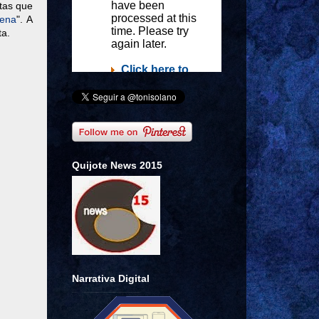
stas que
rena
". A
ta.
Quijote News 2015
Narrativa Digital