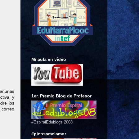
Mi aula en vídeo
penurias
1er. Premio Blog de Profesor
ctiva y
dre los
 correo
#EspiralEdublogs 2008
#piensamelamor