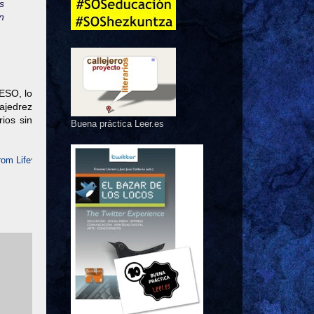
s
n
 ESO, lo
ajedrez
ios sin
Buena práctica Leer.es
rom Life
'