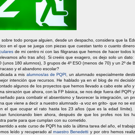
, sobre todo porque alguien, desde un despacho, considera que la Ed
tico en el que se juega con piezas que cuestan tanto o cuanto dinero
iculares
de mi centro ni con las filigranas que hemos de hacer todos l
levamos año tras año). Si creéis que exagero, os dejo solo un dato: 
 (unos 180 alumnos), 3 grupos de 4º ESO (menos de 70) y un 2º de Ba
 fracaso y el abandono escolar?
edicada a mis
alumnos/as de PQPI
, un alumnado especialmente desti
mejor intención que recursos. He hablado ya en el blog de mi decisi
ontado algunos de los proyectos que hemos llevado a cabo este año y
na sinrazón que ahora, con la FP básica, se nos deje fuera del PQPI 
iseñado para combatir el absentismo y favorecer la integración, un p
ma que viene a decir a nuestro alumnado -a voz en grito- que no se e
 en el que ocupar el rato hasta los 23 años (que es la edad límite).
ban funcionando bien ahora, después de que los profes nos los 
tra parte para que cumplan con su cometido.
sentido a este curso de PQPI ha sido la última tarea del año, el trabaj
hemos leído y recuperado al
maestro Benedetti
y por otro hemos reali