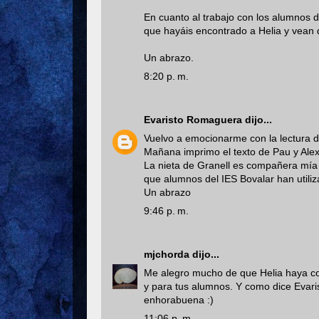
En cuanto al trabajo con los alumnos 
que hayáis encontrado a Helia y vean q
Un abrazo.
8:20 p. m.
Evaristo Romaguera
dijo...
Vuelvo a emocionarme con la lectura de
Mañana imprimo el texto de Pau y Alex 
La nieta de Granell es compañera mía
que alumnos del IES Bovalar han utiliza
Un abrazo
9:46 p. m.
mjchorda
dijo...
Me alegro mucho de que Helia haya con
y para tus alumnos. Y como dice Evaris
enhorabuena :)
11:06 p. m.