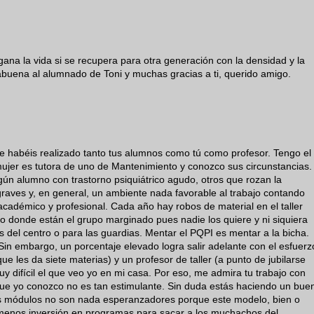
gana la vida si se recupera para otra generación con la densidad y la
abuena al alumnado de Toni y muchas gracias a ti, querido amigo.
e habéis realizado tanto tus alumnos como tú como profesor. Tengo el
jer es tutora de uno de Mantenimiento y conozco sus circunstancias.
gún alumno con trastorno psiquiátrico agudo, otros que rozan la
raves y, en general, un ambiente nada favorable al trabajo contando
 académico y profesional. Cada año hay robos de material en el taller
uto donde están el grupo marginado pues nadie los quiere y ni siquiera
s del centro o para las guardias. Mentar el PQPI es mentar a la bicha.
Sin embargo, un porcentaje elevado logra salir adelante con el esfuerz
ue les da siete materias) y un profesor de taller (a punto de jubilarse
 difícil el que veo yo en mi casa. Por eso, me admira tu trabajo con
 que yo conozco no es tan estimulante. Sin duda estás haciendo un bue
evos módulos no son nada esperanzadores porque este modelo, bien o
menos inversión en programas para sacar a los muchachos del