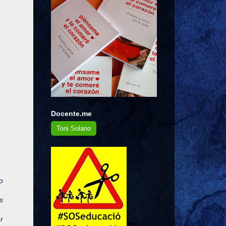
Docente.me
Toni Solano
o
s
r