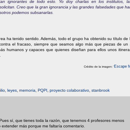
an ignorantes de todo esto. Yo doy charlas en los institutos, la
olicitan. Creo que la gran ignorancia y las grandes falsedades que ha
nosotros podemos subsanarlas.
ea ha tenido sentido. Además, todo el grupo ha obtenido su título de
ontra el fracaso, siempre que seamos algo más que piezas de un 
ás humanos y capaces que quienes diseñan para ellos unos itinerar
.
Escape f
Crédito de la i
magen: '
ilio
,
leyes
,
memoria
,
PQPI
,
proyecto colaborativo
,
stanbrook
. Pues sí, que tienes toda la razón, que tenemos 4 profesores menos
o extender más porque me faltaría comentario.