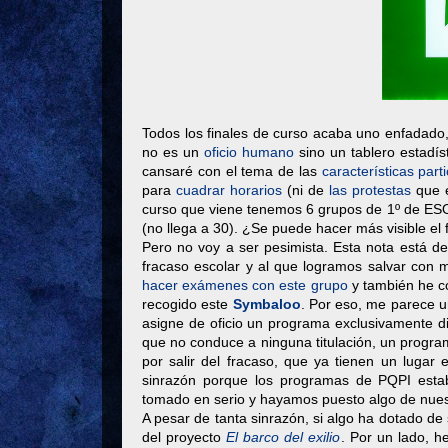
Todos los finales de curso acaba uno enfadado
no es un
oficio humano
sino un tablero estadís
cansaré con el tema de las
características part
para
cuadrar horarios
(ni de
las protestas
que e
curso que viene tenemos 6 grupos de 1º de ESO
(no llega a 30). ¿Se puede hacer más visible el
Pero no voy a ser pesimista. Esta nota está d
fracaso escolar y al que logramos salvar con 
hacer exámenes con este grupo
y también he c
recogido este
Symbaloo
. Por eso, me parece u
asigne de oficio un programa exclusivamente d
que no conduce a ninguna titulación, un progra
por salir del fracaso, que ya tienen un lugar
sinrazón porque los programas de PQPI esta
tomado en serio y hayamos puesto algo de nues
A pesar de tanta sinrazón, si algo ha dotado de 
del proyecto
El barco del exilio
. Por un lado, 