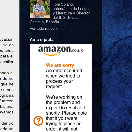
Toni Solano,
catedrático de Lengua
y Literatura y Director
del IES Bovalar.
Castelló, España.
Ver todo mi perfil
ucación
Aula o jaula
. No os
os años
para el
chiller
nado al
ón de
no
 que he
y se nos
rograma
sfuercen
 Es una
hayamos
o dentro
zado un