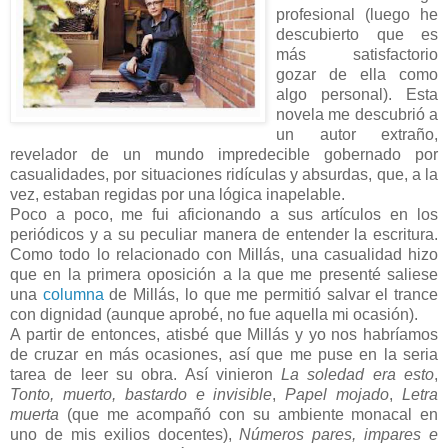
profesional (luego he
descubierto que es
más satisfactorio
gozar de ella como
algo personal). Esta
novela me descubrió a
un autor extraño,
revelador de un mundo impredecible gobernado por
casualidades, por situaciones ridículas y absurdas, que, a la
vez, estaban regidas por una lógica inapelable.
Poco a poco, me fui aficionando a sus artículos en los
periódicos y a su peculiar manera de entender la escritura.
Como todo lo relacionado con Millás, una casualidad hizo
que en la primera oposición a la que me presenté saliese
una
columna
de Millás, lo que me permitió salvar el trance
con dignidad (aunque aprobé, no fue aquella mi ocasión).
A partir de entonces, atisbé que Millás y yo nos habríamos
de cruzar en más ocasiones, así que me puse en la seria
tarea de leer su obra. Así vinieron
La soledad era esto
,
Tonto, muerto, bastardo e invisible
,
Papel mojado
,
Letra
muerta
(que me acompañó con su ambiente monacal en
uno de mis exilios docentes),
Números pares, impares e