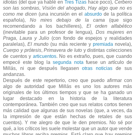
idiotas
(del que ya hablé en
Tres Tizas
hace poco),
Cerbero
son las sombras
,
Visión del ahogado
,
Hay algo que no es
como me dicen
(una incursión en el
absurdo
de la política
española),
No mires debajo de la cama
(que sigo
recomendando a los bachilleres),
El orden alfabético
(inevitable para un profesor de lengua),
Dos mujeres en
Praga
,
Laura y Julio
(con fondo de espejos y realidades
paralelas),
El mundo
(su más reciente y
premiada
novela),
Cuerpo y prótesis
,
Primavera de luto
y distintas colecciones
de cuentos y
articuentos
. No es extraño, pues, que cuando
empecé este blog la
segunda nota
fuese un artículo de
Millás, ni que después llegasen
otras noticias
de sus
andanzas.
Después de este repertorio, creo que puedo afirmar con
algo de autoridad que Millás es uno los autores más
originales de los últimos tiempos y que se ha ganado un
lugar destacado en la historia de la literatura
contemporánea. También creo que sus relatos cortos tienen
más calidad que algunas de sus novelas (que, a veces, da
la impresión de que están hechas de retales de sus
cuentos). Y me alegro de que le den premios. No sé por
qué, a los críticos les suele molestar que un autor que vende
muchos libros reciba premios. Está claro que hay premios