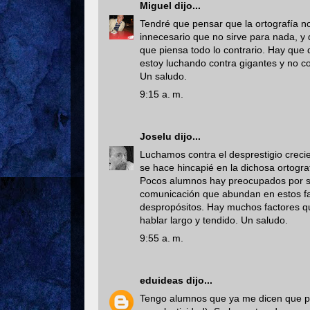
Miguel
dijo...
Tendré que pensar que la ortografía no
innecesario que no sirve para nada, y 
que piensa todo lo contrario. Hay que d
estoy luchando contra gigantes y no co
Un saludo.
9:15 a. m.
Joselu
dijo...
Luchamos contra el desprestigio crecie
se hace hincapié en la dichosa ortograf
Pocos alumnos hay preocupados por su 
comunicación que abundan en estos fal
despropósitos. Hay muchos factores que
hablar largo y tendido. Un saludo.
9:55 a. m.
eduideas
dijo...
Tengo alumnos que ya me dicen que pu