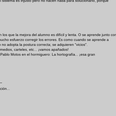
l sistema es injusto pero no hacen nada para solucionarlo, porque
 los que la mejora del alumno es difícil y lenta. O se aprende junto co
 mucho esfuerzo corregir los errores. Es como cuando se aprende a
 no adopta la postura correcta; se adquieren "vicios".
 medios, carteles, etc... ¡vamos apañados!
Pablo Motos en el hormiguero: La hortografía... ¡esa gran
..
ción...