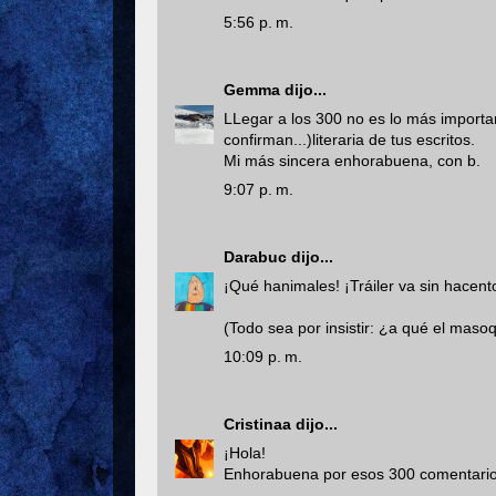
5:56 p. m.
Gemma
dijo...
LLegar a los 300 no es lo más importan
confirman...)literaria de tus escritos.
Mi más sincera enhorabuena, con b.
9:07 p. m.
Darabuc
dijo...
¡Qué hanimales! ¡Tráiler va sin hacent
(Todo sea por insistir: ¿a qué el mas
10:09 p. m.
Cristinaa
dijo...
¡Hola!
Enhorabuena por esos 300 comentario