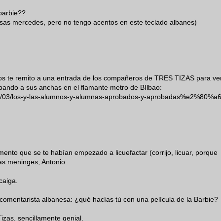
 barbie??
sas mercedes, pero no tengo acentos en este teclado albanes)
itos te remito a una entrada de los compañeros de TRES TIZAS para ve
mpando a sus anchas en el flamante metro de BIlbao:
/03/03/los-y-las-alumnos-y-alumnas-aprobados-y-aprobadas%e2%80%a6
mento que se te habían empezado a licuefactar (corrijo, licuar, porque
 las meninges, Antonio.
caiga.
tu comentarista albanesa: ¿qué hacías tú con una película de la Barbie?
izas, sencillamente genial.