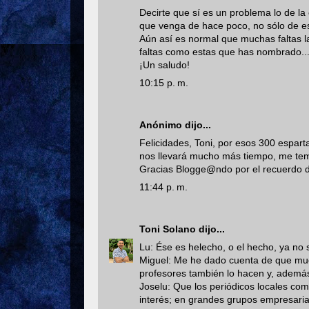
Decirte que sí es un problema lo de la
que venga de hace poco, no sólo de es
Aún así es normal que muchas faltas l
faltas como estas que has nombrado..
¡Un saludo!
10:15 p. m.
Anónimo dijo...
Felicidades, Toni, por esos 300 espar
nos llevará mucho más tiempo, me tem
Gracias Blogge@ndo por el recuerdo de
11:44 p. m.
Toni Solano
dijo...
Lu: Ése es helecho, o el hecho, ya no 
Miguel: Me he dado cuenta de que mu
profesores también lo hacen y, además,
Joselu: Que los periódicos locales co
interés; en grandes grupos empresaria