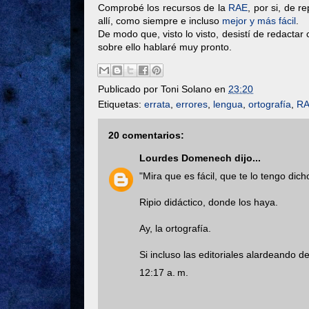
Comprobé los recursos de la
RAE
, por si, de 
allí, como siempre e incluso
mejor y más fácil
.
De modo que, visto lo visto, desistí de redacta
sobre ello hablaré muy pronto.
Publicado por
Toni Solano
en
23:20
Etiquetas:
errata
,
errores
,
lengua
,
ortografía
,
R
20 comentarios:
Lourdes Domenech
dijo...
"Mira que es fácil, que te lo tengo dic
Ripio didáctico, donde los haya.
Ay, la ortografía.
Si incluso las editoriales alardeando
12:17 a. m.