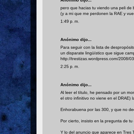
Anónimo dijo...
pero que hacias tu viendo una peli de
(y a mi que me perdonen la RAE y vue
1:49 p. m.
Anónimo dijo...
Para seguir con la lista de despropós
un disparate lingüístico que sigue ca
http://trestizas.wordpress.com/2008
2:25 p. m.
Anónimo dijo...
Al leer el título, he pensado por un mo
el otro infinitivo no viene en el DRAE)
Enhorabuena por las 300, y que no de
Por cierto, insisto en la pregunta de 
Y lo del anuncio que aparece en Tres T