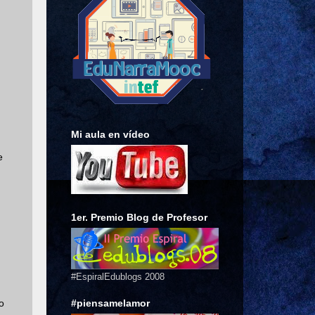
Mi aula en vídeo
e
1er. Premio Blog de Profesor
#EspiralEdublogs 2008
#piensamelamor
o