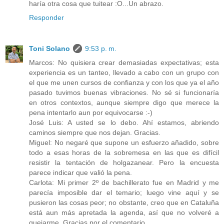
haría otra cosa que tuitear :O...Un abrazo.
Responder
Toni Solano
9:53 p. m.
Marcos: No quisiera crear demasiadas expectativas; esta
experiencia es un tanteo, llevado a cabo con un grupo con
el que me unen cursos de confianza y con los que ya el año
pasado tuvimos buenas vibraciones. No sé si funcionaría
en otros contextos, aunque siempre digo que merece la
pena intentarlo aun por equivocarse :-)
José Luis: A usted se lo debo. Ahí estamos, abriendo
caminos siempre que nos dejan. Gracias.
Miguel: No negaré que supone un esfuerzo añadido, sobre
todo a esas horas de la sobremesa en las que es difícil
resistir la tentación de holgazanear. Pero la encuesta
parece indicar que valió la pena.
Carlota: Mi primer 2º de bachillerato fue en Madrid y me
parecía imposible dar el temario; luego vine aquí y se
pusieron las cosas peor; no obstante, creo que en Cataluña
está aun más apretada la agenda, así que no volveré a
quejarme. Gracias por el comentario.