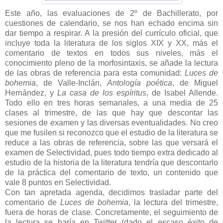
Este año, las evaluaciones de 2º de Bachillerato, por
cuestiones de calendario, se nos han echado encima sin
dar tiempo a respirar. A la presión del currículo oficial, que
incluye toda la literatura de los siglos XIX y XX, más el
comentario de textos en todos sus niveles, más el
conocimiento pleno de la morfosintaxis, se añade la lectura
de las obras de referencia para esta comunidad:
Luces de
bohemia
, de Valle-Inclán,
Antología poética
, de Miguel
Hernández, y
La casa de los espíritus
, de Isabel Allende.
Todo ello en tres horas semanales, a una media de 25
clases al trimestre, de las que hay que descontar las
sesiones de examen y las diversas eventualidades. No creo
que me fusilen si reconozco que el estudio de la literatura se
reduce a las obras de referencia, sobre las que versará el
examen de Selectividad, pues todo tiempo extra dedicado al
estudio de la historia de la literatura tendría que descontarlo
de la práctica del comentario de texto, un contenido que
vale 8 puntos en Selectividad.
Con tan apretada agenda, decidimos trasladar parte del
comentario de
Luces de bohemia
, la lectura del trimestre,
fuera de horas de clase. Concretamente, el seguimiento de
la lectura se haría en Twitter (dado el escaso éxito de