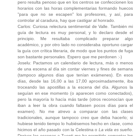
pero resulta penoso que en los centros se confeccionen los
horarios con las horas complementarias formando huecos
"para que no se escapen" los profesores, y así, para
controlar al caradura, hay que castigar al honrado.
Carlos: Curiosa relectura sentimental de Valle. También mi
guía de lectura es muy personal, y lo declaro desde el
principio. Me resultaba complicado preparar algo
académico, y por otro lado no consideraba oportuno cargar
la guía con crítica literaria, de modo que los puntos de fuga
son bastante personales. Espero que me perdonen :-)
Joselu: Pactamos un calendario de lectura, más o menos
de una escena al día sin contar viernes y fines de semana
(tampoco algunos días que tenían exámenes). En esos
días, desde las 16,00 a las 17,00 aproximadamente, iba
troceando las apostillas a la escena del día. Algunos la
seguían en ese momento (o aparecen como conectados),
pero la mayoría lo hacía más tarde (otros reconocían que
iban a leer la obra cuando faltasen pocos días para el
examen). No me atrevo a comparar con las clases
tradicionales, aunque tampoco creo que deba hacerlo; si
hubiese tenido tiempo lo hubiésemos hecho en clase, como
hicimos el año pasado con la Celestina o
La vida es sueño
.
Derivar las escenas a Tuenti me ha permitido comentar los