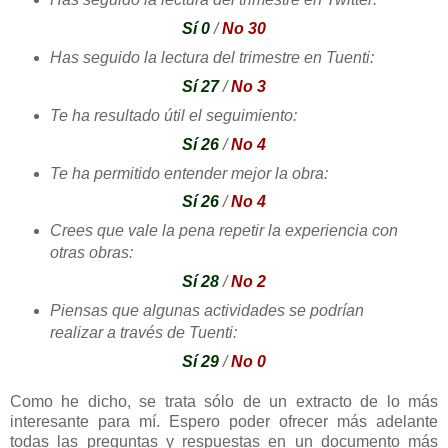
Sí 0
/
No 30
Has seguido la lectura del trimestre en Tuenti:
Sí 27
/
No 3
Te ha resultado útil el seguimiento:
Sí 26
/
No 4
Te ha permitido entender mejor la obra:
Sí 26
/
No 4
Crees que vale la pena repetir la experiencia con
otras obras:
Sí 28
/
No 2
Piensas que algunas actividades se podrían
realizar a través de Tuenti:
Sí 29
/
No 0
Como he dicho, se trata sólo de un extracto de lo más
interesante para mí. Espero poder ofrecer más adelante
todas las preguntas y respuestas en un documento más