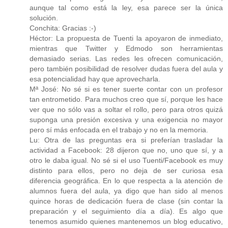
aunque tal como está la ley, esa parece ser la única
solución.
Conchita: Gracias :-)
Héctor: La propuesta de Tuenti la apoyaron de inmediato,
mientras que Twitter y Edmodo son herramientas
demasiado serias. Las redes les ofrecen comunicación,
pero también posibilidad de resolver dudas fuera del aula y
esa potencialidad hay que aprovecharla.
Mª José: No sé si es tener suerte contar con un profesor
tan entrometido. Para muchos creo que sí, porque les hace
ver que no sólo vas a soltar el rollo, pero para otros quizá
suponga una presión excesiva y una exigencia no mayor
pero sí más enfocada en el trabajo y no en la memoria.
Lu: Otra de las preguntas era si preferían trasladar la
actividad a Facebook: 28 dijeron que no, uno que sí, y a
otro le daba igual. No sé si el uso Tuenti/Facebook es muy
distinto para ellos, pero no deja de ser curiosa esa
diferencia geográfica. En lo que respecta a la atención de
alumnos fuera del aula, ya digo que han sido al menos
quince horas de dedicación fuera de clase (sin contar la
preparación y el seguimiento día a día). Es algo que
tenemos asumido quienes mantenemos un blog educativo,