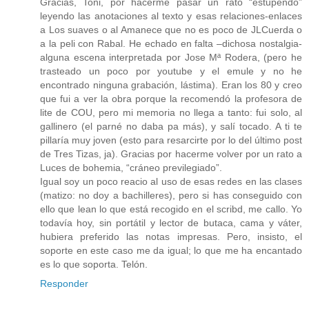
Gracias, Toni, por hacerme pasar un rato “estupendo”
leyendo las anotaciones al texto y esas relaciones-enlaces
a Los suaves o al Amanece que no es poco de JLCuerda o
a la peli con Rabal. He echado en falta –dichosa nostalgia-
alguna escena interpretada por Jose Mª Rodera, (pero he
trasteado un poco por youtube y el emule y no he
encontrado ninguna grabación, lástima). Eran los 80 y creo
que fui a ver la obra porque la recomendó la profesora de
lite de COU, pero mi memoria no llega a tanto: fui solo, al
gallinero (el parné no daba pa más), y salí tocado. A ti te
pillaría muy joven (esto para resarcirte por lo del último post
de Tres Tizas, ja). Gracias por hacerme volver por un rato a
Luces de bohemia, “cráneo previlegiado”.
Igual soy un poco reacio al uso de esas redes en las clases
(matizo: no doy a bachilleres), pero si has conseguido con
ello que lean lo que está recogido en el scribd, me callo. Yo
todavía hoy, sin portátil y lector de butaca, cama y váter,
hubiera preferido las notas impresas. Pero, insisto, el
soporte en este caso me da igual; lo que me ha encantado
es lo que soporta. Telón.
Responder