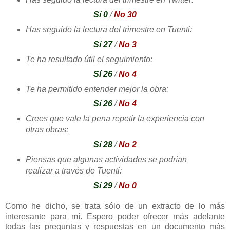
Sí 0
/
No 30
Has seguido la lectura del trimestre en Tuenti:
Sí 27
/
No 3
Te ha resultado útil el seguimiento:
Sí 26
/
No 4
Te ha permitido entender mejor la obra:
Sí 26
/
No 4
Crees que vale la pena repetir la experiencia con
otras obras:
Sí 28
/
No 2
Piensas que algunas actividades se podrían
realizar a través de Tuenti:
Sí 29
/
No 0
Como he dicho, se trata sólo de un extracto de lo más
interesante para mí. Espero poder ofrecer más adelante
todas las preguntas y respuestas en un documento más