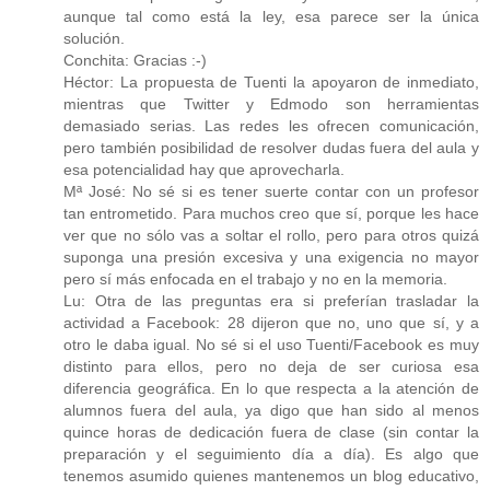
aunque tal como está la ley, esa parece ser la única
solución.
Conchita: Gracias :-)
Héctor: La propuesta de Tuenti la apoyaron de inmediato,
mientras que Twitter y Edmodo son herramientas
demasiado serias. Las redes les ofrecen comunicación,
pero también posibilidad de resolver dudas fuera del aula y
esa potencialidad hay que aprovecharla.
Mª José: No sé si es tener suerte contar con un profesor
tan entrometido. Para muchos creo que sí, porque les hace
ver que no sólo vas a soltar el rollo, pero para otros quizá
suponga una presión excesiva y una exigencia no mayor
pero sí más enfocada en el trabajo y no en la memoria.
Lu: Otra de las preguntas era si preferían trasladar la
actividad a Facebook: 28 dijeron que no, uno que sí, y a
otro le daba igual. No sé si el uso Tuenti/Facebook es muy
distinto para ellos, pero no deja de ser curiosa esa
diferencia geográfica. En lo que respecta a la atención de
alumnos fuera del aula, ya digo que han sido al menos
quince horas de dedicación fuera de clase (sin contar la
preparación y el seguimiento día a día). Es algo que
tenemos asumido quienes mantenemos un blog educativo,