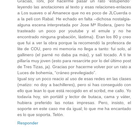
Gracias, Toni, por hacerme pasar un rato “estupendo”
leyendo las anotaciones al texto y esas relaciones-enlaces
a Los suaves o al Amanece que no es poco de JLCuerda o
a la peli con Rabal. He echado en falta –dichosa nostalgia-
alguna escena interpretada por Jose Mª Rodera, (pero he
trasteado un poco por youtube y el emule y no he
encontrado ninguna grabación, lástima). Eran los 80 y creo
que fui a ver la obra porque la recomendó la profesora de
lite de COU, pero mi memoria no llega a tanto: fui solo, al
gallinero (el parné no daba pa más), y salí tocado. A ti te
pillaría muy joven (esto para resarcirte por lo del último post
de Tres Tizas, ja). Gracias por hacerme volver por un rato a
Luces de bohemia, “cráneo previlegiado”.
Igual soy un poco reacio al uso de esas redes en las clases
(matizo: no doy a bachilleres), pero si has conseguido con
ello que lean lo que está recogido en el scribd, me callo. Yo
todavía hoy, sin portátil y lector de butaca, cama y váter,
hubiera preferido las notas impresas. Pero, insisto, el
soporte en este caso me da igual; lo que me ha encantado
es lo que soporta. Telón.
Responder