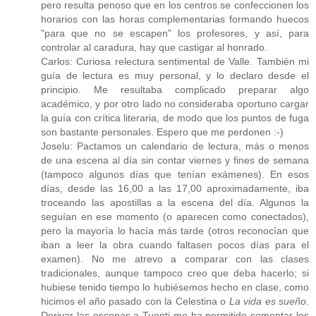
pero resulta penoso que en los centros se confeccionen los
horarios con las horas complementarias formando huecos
"para que no se escapen" los profesores, y así, para
controlar al caradura, hay que castigar al honrado.
Carlos: Curiosa relectura sentimental de Valle. También mi
guía de lectura es muy personal, y lo declaro desde el
principio. Me resultaba complicado preparar algo
académico, y por otro lado no consideraba oportuno cargar
la guía con crítica literaria, de modo que los puntos de fuga
son bastante personales. Espero que me perdonen :-)
Joselu: Pactamos un calendario de lectura, más o menos
de una escena al día sin contar viernes y fines de semana
(tampoco algunos días que tenían exámenes). En esos
días, desde las 16,00 a las 17,00 aproximadamente, iba
troceando las apostillas a la escena del día. Algunos la
seguían en ese momento (o aparecen como conectados),
pero la mayoría lo hacía más tarde (otros reconocían que
iban a leer la obra cuando faltasen pocos días para el
examen). No me atrevo a comparar con las clases
tradicionales, aunque tampoco creo que deba hacerlo; si
hubiese tenido tiempo lo hubiésemos hecho en clase, como
hicimos el año pasado con la Celestina o
La vida es sueño
.
Derivar las escenas a Tuenti me ha permitido comentar los