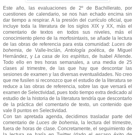
Este año, las evaluaciones de 2º de Bachillerato, por
cuestiones de calendario, se nos han echado encima sin
dar tiempo a respirar. A la presión del currículo oficial, que
incluye toda la literatura de los siglos XIX y XX, más el
comentario de textos en todos sus niveles, más el
conocimiento pleno de la morfosintaxis, se añade la lectura
de las obras de referencia para esta comunidad:
Luces de
bohemia
, de Valle-Inclán,
Antología poética
, de Miguel
Hernández, y
La casa de los espíritus
, de Isabel Allende.
Todo ello en tres horas semanales, a una media de 25
clases al trimestre, de las que hay que descontar las
sesiones de examen y las diversas eventualidades. No creo
que me fusilen si reconozco que el estudio de la literatura se
reduce a las obras de referencia, sobre las que versará el
examen de Selectividad, pues todo tiempo extra dedicado al
estudio de la historia de la literatura tendría que descontarlo
de la práctica del comentario de texto, un contenido que
vale 8 puntos en Selectividad.
Con tan apretada agenda, decidimos trasladar parte del
comentario de
Luces de bohemia
, la lectura del trimestre,
fuera de horas de clase. Concretamente, el seguimiento de
la lectura se haría en Twitter (dado el escaso éxito de