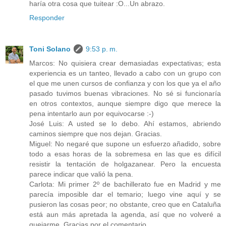
haría otra cosa que tuitear :O...Un abrazo.
Responder
Toni Solano
9:53 p. m.
Marcos: No quisiera crear demasiadas expectativas; esta
experiencia es un tanteo, llevado a cabo con un grupo con
el que me unen cursos de confianza y con los que ya el año
pasado tuvimos buenas vibraciones. No sé si funcionaría
en otros contextos, aunque siempre digo que merece la
pena intentarlo aun por equivocarse :-)
José Luis: A usted se lo debo. Ahí estamos, abriendo
caminos siempre que nos dejan. Gracias.
Miguel: No negaré que supone un esfuerzo añadido, sobre
todo a esas horas de la sobremesa en las que es difícil
resistir la tentación de holgazanear. Pero la encuesta
parece indicar que valió la pena.
Carlota: Mi primer 2º de bachillerato fue en Madrid y me
parecía imposible dar el temario; luego vine aquí y se
pusieron las cosas peor; no obstante, creo que en Cataluña
está aun más apretada la agenda, así que no volveré a
quejarme. Gracias por el comentario.