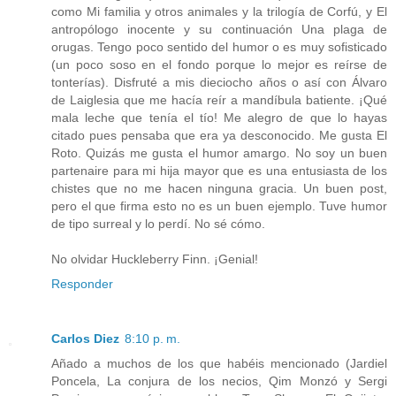
como Mi familia y otros animales y la trilogía de Corfú, y El
antropólogo inocente y su continuación Una plaga de
orugas. Tengo poco sentido del humor o es muy sofisticado
(un poco soso en el fondo porque lo mejor es reírse de
tonterías). Disfruté a mis dieciocho años o así con Álvaro
de Laiglesia que me hacía reír a mandíbula batiente. ¡Qué
mala leche que tenía el tío! Me alegro de que lo hayas
citado pues pensaba que era ya desconocido. Me gusta El
Roto. Quizás me gusta el humor amargo. No soy un buen
partenaire para mi hija mayor que es una entusiasta de los
chistes que no me hacen ninguna gracia. Un buen post,
pero el que firma esto no es un buen ejemplo. Tuve humor
de tipo surreal y lo perdí. No sé cómo.
No olvidar Huckleberry Finn. ¡Genial!
Responder
Carlos Diez
8:10 p. m.
Añado a muchos de los que habéis mencionado (Jardiel
Poncela, La conjura de los necios, Qim Monzó y Sergi