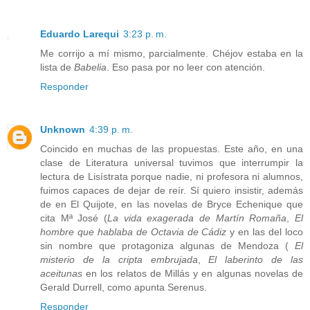
Eduardo Larequi
3:23 p. m.
Me corrijo a mí mismo, parcialmente. Chéjov estaba en la
lista de
Babelia
. Eso pasa por no leer con atención.
Responder
Unknown
4:39 p. m.
Coincido en muchas de las propuestas. Este año, en una
clase de Literatura universal tuvimos que interrumpir la
lectura de Lisístrata porque nadie, ni profesora ni alumnos,
fuimos capaces de dejar de reír. Sí quiero insistir, además
de en El Quijote, en las novelas de Bryce Echenique que
cita Mª José (
La vida exagerada de Martín Romaña
,
El
hombre que hablaba de Octavia de Cádiz
y en las del loco
sin nombre que protagoniza algunas de Mendoza (
El
misterio de la cripta embrujada
,
El laberinto de las
aceitunas
en los relatos de Millás y en algunas novelas de
Gerald Durrell, como apunta Serenus.
Responder