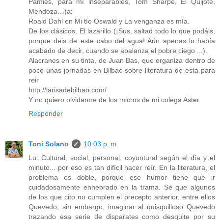
Pamies, para mí inseparables, Tom Sharpe, El Quijote,
Mendoza…)a:
Roald Dahl en Mi tío Oswald y La venganza es mía.
De los clásicos, El lazarillo (¡Sus, saltad todo lo que podáis,
porque deis de este cabo del agua! Aún apenas lo había
acabado de decir, cuando se abalanza el pobre ciego ...).
Alacranes en su tinta, de Juan Bas, que organiza dentro de
poco unas jornadas en Bilbao sobre literatura de esta para
reir
http://larisadebilbao.com/
Y no quiero olvidarme de los micros de mi colega Aster.
Responder
Toni Solano
10:03 p. m.
Lu: Cultural, social, personal, coyuntural según el día y el
minuto... por eso es tan difícil hacer reír. En la literatura, el
problema es doble, porque ese humor tiene que ir
cuidadosamente enhebrado en la trama. Sé que algunos
de los que cito no cumplen el precepto anterior, entre ellos
Quevedo; sin embargo, imaginar al quisquilloso Quevedo
trazando esa serie de disparates como desquite por su