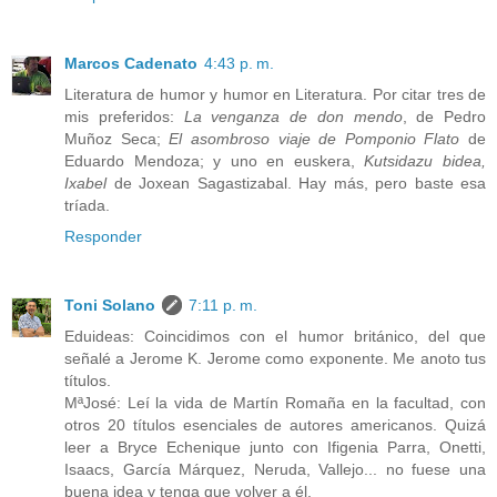
Marcos Cadenato
4:43 p. m.
Literatura de humor y humor en Literatura. Por citar tres de
mis preferidos:
La venganza de don mendo
, de Pedro
Muñoz Seca;
El asombroso viaje de Pomponio Flato
de
Eduardo Mendoza; y uno en euskera,
Kutsidazu bidea,
Ixabel
de Joxean Sagastizabal. Hay más, pero baste esa
tríada.
Responder
Toni Solano
7:11 p. m.
Eduideas: Coincidimos con el humor británico, del que
señalé a Jerome K. Jerome como exponente. Me anoto tus
títulos.
MªJosé: Leí la vida de Martín Romaña en la facultad, con
otros 20 títulos esenciales de autores americanos. Quizá
leer a Bryce Echenique junto con Ifigenia Parra, Onetti,
Isaacs, García Márquez, Neruda, Vallejo... no fuese una
buena idea y tenga que volver a él.