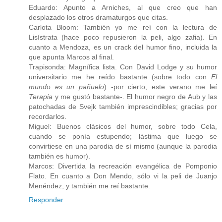
Eduardo: Apunto a Arniches, al que creo que han
desplazado los otros dramaturgos que citas.
Carlota Bloom: También yo me reí con la lectura de
Lisístrata (hace poco repusieron la peli, algo zafia). En
cuanto a Mendoza, es un crack del humor fino, incluida la
que apunta Marcos al final.
Trapisonda: Magnífica lista. Con David Lodge y su humor
universitario me he reído bastante (sobre todo con
El
mundo es un pañuelo
) -por cierto, este verano me leí
Terapia
y me gustó bastante-. El humor negro de Aub y las
patochadas de Svejk también imprescindibles; gracias por
recordarlos.
Miguel: Buenos clásicos del humor, sobre todo Cela,
cuando se ponía estupendo; lástima que luego se
convirtiese en una parodia de sí mismo (aunque la parodia
también es humor).
Marcos: Divertida la recreación evangélica de Pomponio
Flato. En cuanto a Don Mendo, sólo vi la peli de Juanjo
Menéndez, y también me reí bastante.
Responder