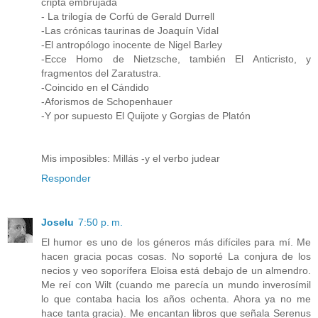
cripta embrujada
- La trilogía de Corfú de Gerald Durrell
-Las crónicas taurinas de Joaquín Vidal
-El antropólogo inocente de Nigel Barley
-Ecce Homo de Nietzsche, también El Anticristo, y
fragmentos del Zaratustra.
-Coincido en el Cándido
-Aforismos de Schopenhauer
-Y por supuesto El Quijote y Gorgias de Platón
Mis imposibles: Millás -y el verbo judear
Responder
Joselu
7:50 p. m.
El humor es uno de los géneros más difíciles para mí. Me
hacen gracia pocas cosas. No soporté La conjura de los
necios y veo soporífera Eloisa está debajo de un almendro.
Me reí con Wilt (cuando me parecía un mundo inverosímil
lo que contaba hacia los años ochenta. Ahora ya no me
hace tanta gracia). Me encantan libros que señala Serenus