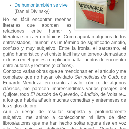
De humor también se vive
(Daniel Divinsky)
No es fácil encontrar reseñas
literarias que aborden las
relaciones entre humor y
literatura sin caer en tópicos. Como apuntan algunos de los
entrevistados, "humor" es un término de significado amplio,
confuso y muy subjetivo. Entre la ironía, el sarcasmo, el
guiño humorístico y el chiste fácil hay un terreno demasiado
extenso en el que es complicado hallar puntos de encuentro
entre autores y lectores (o críticos).
Conozco varias obras que se mencionan en el artículo y me
complace que no hayan olvidado
Sin noticias de Gurb,
de
Eduardo Mendoza; en cuanto al valor cómico de algunos
clásicos, me parecen imprescindibles varios pasajes del
Quijote, todo
El buscón
de Quevedo,
Cándido
, de Voltaire...
a los que habría añadir muchas comedias y entremeses de
los siglos de oro.
Aun a riesgo de resultar simplista y profundamente
subjetivo, me animo a confeccionar mi lista de diez
libros/autores que me han hecho soltar alguna risa en voz
alta (ya veis mi definición de humor). Quedan los