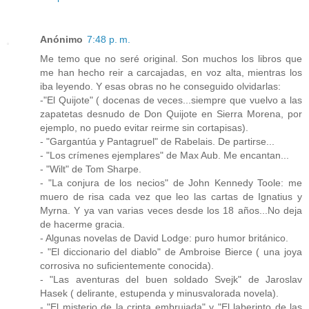
Anónimo
7:48 p. m.
Me temo que no seré original. Son muchos los libros que
me han hecho reir a carcajadas, en voz alta, mientras los
iba leyendo. Y esas obras no he conseguido olvidarlas:
-"El Quijote" ( docenas de veces...siempre que vuelvo a las
zapatetas desnudo de Don Quijote en Sierra Morena, por
ejemplo, no puedo evitar reirme sin cortapisas).
- "Gargantúa y Pantagruel" de Rabelais. De partirse...
- "Los crímenes ejemplares" de Max Aub. Me encantan...
- "Wilt" de Tom Sharpe.
- "La conjura de los necios" de John Kennedy Toole: me
muero de risa cada vez que leo las cartas de Ignatius y
Myrna. Y ya van varias veces desde los 18 años...No deja
de hacerme gracia.
- Algunas novelas de David Lodge: puro humor británico.
- "El diccionario del diablo" de Ambroise Bierce ( una joya
corrosiva no suficientemente conocida).
- "Las aventuras del buen soldado Svejk" de Jaroslav
Hasek ( delirante, estupenda y minusvalorada novela).
- "El misterio de la cripta embrujada" y "El laberinto de las