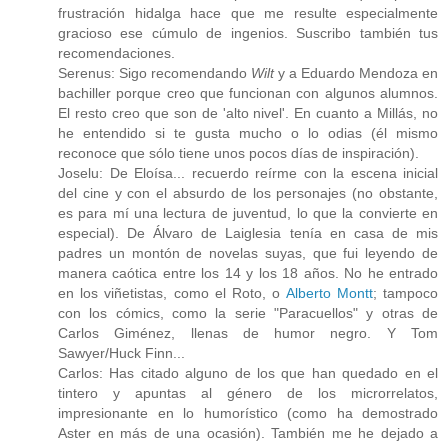
frustración hidalga hace que me resulte especialmente
gracioso ese cúmulo de ingenios. Suscribo también tus
recomendaciones.
Serenus: Sigo recomendando
Wilt
y a Eduardo Mendoza en
bachiller porque creo que funcionan con algunos alumnos.
El resto creo que son de 'alto nivel'. En cuanto a Millás, no
he entendido si te gusta mucho o lo odias (él mismo
reconoce que sólo tiene unos pocos días de inspiración).
Joselu: De Eloísa... recuerdo reírme con la escena inicial
del cine y con el absurdo de los personajes (no obstante,
es para mí una lectura de juventud, lo que la convierte en
especial). De Álvaro de Laiglesia tenía en casa de mis
padres un montón de novelas suyas, que fui leyendo de
manera caótica entre los 14 y los 18 años. No he entrado
en los viñetistas, como el Roto, o
Alberto Montt
; tampoco
con los cómics, como la serie "Paracuellos" y otras de
Carlos Giménez, llenas de humor negro. Y Tom
Sawyer/Huck Finn...
Carlos: Has citado alguno de los que han quedado en el
tintero y apuntas al género de los microrrelatos,
impresionante en lo humorístico (como ha demostrado
Aster en más de una ocasión). También me he dejado a