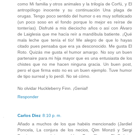
como Mi familia y otros animales y la trilogía de Corfú, y El
antropólogo inocente y su continuación Una plaga de
orugas. Tengo poco sentido del humor o es muy sofisticado
(un poco soso en el fondo porque lo mejor es reírse de
tonterías). Disfruté a mis dieciocho años o así con Álvaro
de Laiglesia que me hacía reír a mandíbula batiente. ¡Qué
mala leche que tenía el tío! Me alegro de que lo hayas
citado pues pensaba que era ya desconocido. Me gusta El
Roto. Quizás me gusta el humor amargo. No soy un buen
partenaire para mi hija mayor que es una entusiasta de los
chistes que no me hacen ninguna gracia. Un buen post,
pero el que firma esto no es un buen ejemplo. Tuve humor
de tipo surreal y lo perdí. No sé cómo.
No olvidar Huckleberry Finn. ¡Genial!
Responder
Carlos Diez
8:10 p. m.
Añado a muchos de los que habéis mencionado (Jardiel
Poncela, La conjura de los necios, Qim Monzó y Sergi