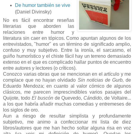
De humor también se vive
(Daniel Divinsky)
No es fácil encontrar reseñas
literarias que aborden las
relaciones entre humor y
literatura sin caer en tópicos. Como apuntan algunos de los
entrevistados, "humor" es un término de significado amplio,
confuso y muy subjetivo. Entre la ironía, el sarcasmo, el
guiño humorístico y el chiste fácil hay un terreno demasiado
extenso en el que es complicado hallar puntos de encuentro
entre autores y lectores (o críticos).
Conozco varias obras que se mencionan en el artículo y me
complace que no hayan olvidado
Sin noticias de Gurb,
de
Eduardo Mendoza; en cuanto al valor cómico de algunos
clásicos, me parecen imprescindibles varios pasajes del
Quijote, todo
El buscón
de Quevedo,
Cándido
, de Voltaire...
a los que habría añadir muchas comedias y entremeses de
los siglos de oro.
Aun a riesgo de resultar simplista y profundamente
subjetivo, me animo a confeccionar mi lista de diez
libros/autores que me han hecho soltar alguna risa en voz
alta (ya veis mi definición de humor). Quedan los