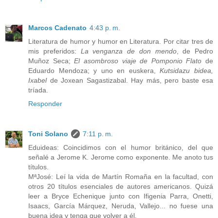
Marcos Cadenato
4:43 p. m.
Literatura de humor y humor en Literatura. Por citar tres de
mis preferidos:
La venganza de don mendo
, de Pedro
Muñoz Seca;
El asombroso viaje de Pomponio Flato
de
Eduardo Mendoza; y uno en euskera,
Kutsidazu bidea,
Ixabel
de Joxean Sagastizabal. Hay más, pero baste esa
tríada.
Responder
Toni Solano
7:11 p. m.
Eduideas: Coincidimos con el humor británico, del que
señalé a Jerome K. Jerome como exponente. Me anoto tus
títulos.
MªJosé: Leí la vida de Martín Romaña en la facultad, con
otros 20 títulos esenciales de autores americanos. Quizá
leer a Bryce Echenique junto con Ifigenia Parra, Onetti,
Isaacs, García Márquez, Neruda, Vallejo... no fuese una
buena idea y tenga que volver a él.