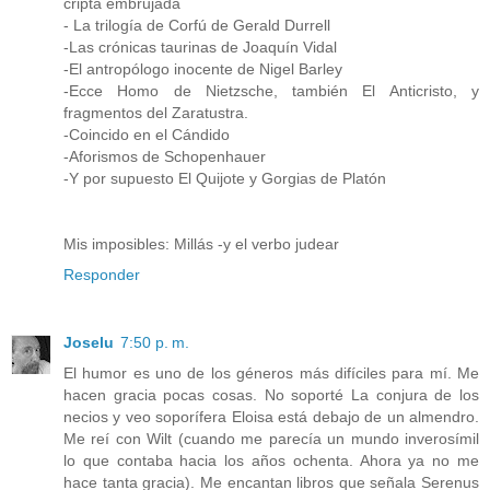
cripta embrujada
- La trilogía de Corfú de Gerald Durrell
-Las crónicas taurinas de Joaquín Vidal
-El antropólogo inocente de Nigel Barley
-Ecce Homo de Nietzsche, también El Anticristo, y
fragmentos del Zaratustra.
-Coincido en el Cándido
-Aforismos de Schopenhauer
-Y por supuesto El Quijote y Gorgias de Platón
Mis imposibles: Millás -y el verbo judear
Responder
Joselu
7:50 p. m.
El humor es uno de los géneros más difíciles para mí. Me
hacen gracia pocas cosas. No soporté La conjura de los
necios y veo soporífera Eloisa está debajo de un almendro.
Me reí con Wilt (cuando me parecía un mundo inverosímil
lo que contaba hacia los años ochenta. Ahora ya no me
hace tanta gracia). Me encantan libros que señala Serenus