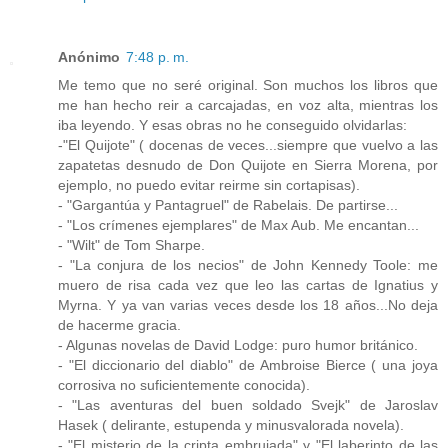
Anónimo
7:48 p. m.
Me temo que no seré original. Son muchos los libros que
me han hecho reir a carcajadas, en voz alta, mientras los
iba leyendo. Y esas obras no he conseguido olvidarlas:
-"El Quijote" ( docenas de veces...siempre que vuelvo a las
zapatetas desnudo de Don Quijote en Sierra Morena, por
ejemplo, no puedo evitar reirme sin cortapisas).
- "Gargantúa y Pantagruel" de Rabelais. De partirse...
- "Los crímenes ejemplares" de Max Aub. Me encantan...
- "Wilt" de Tom Sharpe.
- "La conjura de los necios" de John Kennedy Toole: me
muero de risa cada vez que leo las cartas de Ignatius y
Myrna. Y ya van varias veces desde los 18 años...No deja
de hacerme gracia.
- Algunas novelas de David Lodge: puro humor británico.
- "El diccionario del diablo" de Ambroise Bierce ( una joya
corrosiva no suficientemente conocida).
- "Las aventuras del buen soldado Svejk" de Jaroslav
Hasek ( delirante, estupenda y minusvalorada novela).
- "El misterio de la cripta embrujada" y "El laberinto de las