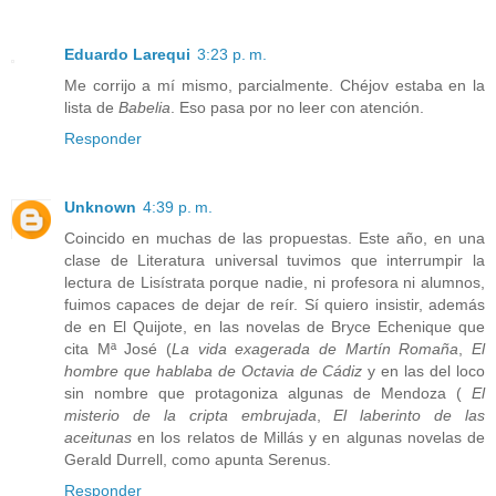
Eduardo Larequi
3:23 p. m.
Me corrijo a mí mismo, parcialmente. Chéjov estaba en la
lista de
Babelia
. Eso pasa por no leer con atención.
Responder
Unknown
4:39 p. m.
Coincido en muchas de las propuestas. Este año, en una
clase de Literatura universal tuvimos que interrumpir la
lectura de Lisístrata porque nadie, ni profesora ni alumnos,
fuimos capaces de dejar de reír. Sí quiero insistir, además
de en El Quijote, en las novelas de Bryce Echenique que
cita Mª José (
La vida exagerada de Martín Romaña
,
El
hombre que hablaba de Octavia de Cádiz
y en las del loco
sin nombre que protagoniza algunas de Mendoza (
El
misterio de la cripta embrujada
,
El laberinto de las
aceitunas
en los relatos de Millás y en algunas novelas de
Gerald Durrell, como apunta Serenus.
Responder