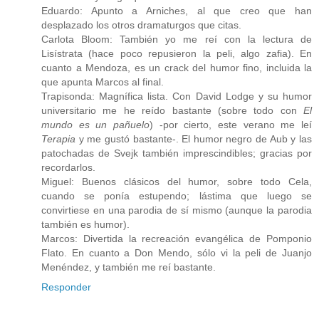
Eduardo: Apunto a Arniches, al que creo que han
desplazado los otros dramaturgos que citas.
Carlota Bloom: También yo me reí con la lectura de
Lisístrata (hace poco repusieron la peli, algo zafia). En
cuanto a Mendoza, es un crack del humor fino, incluida la
que apunta Marcos al final.
Trapisonda: Magnífica lista. Con David Lodge y su humor
universitario me he reído bastante (sobre todo con
El
mundo es un pañuelo
) -por cierto, este verano me leí
Terapia
y me gustó bastante-. El humor negro de Aub y las
patochadas de Svejk también imprescindibles; gracias por
recordarlos.
Miguel: Buenos clásicos del humor, sobre todo Cela,
cuando se ponía estupendo; lástima que luego se
convirtiese en una parodia de sí mismo (aunque la parodia
también es humor).
Marcos: Divertida la recreación evangélica de Pomponio
Flato. En cuanto a Don Mendo, sólo vi la peli de Juanjo
Menéndez, y también me reí bastante.
Responder