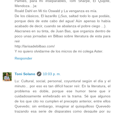
Pamies, para mí inseparables, Tom Sharpe, El Quijote,
Mendoza…)a:
Roald Dahl en Mi tío Oswald y La venganza es mía.
De los clásicos, El lazarillo (¡Sus, saltad todo lo que podáis,
porque deis de este cabo del agua! Aún apenas lo había
acabado de decir, cuando se abalanza el pobre ciego ...).
Alacranes en su tinta, de Juan Bas, que organiza dentro de
poco unas jornadas en Bilbao sobre literatura de esta para
reir
http://larisadebilbao.com/
Y no quiero olvidarme de los micros de mi colega Aster.
Responder
Toni Solano
10:03 p. m.
Lu: Cultural, social, personal, coyuntural según el día y el
minuto... por eso es tan difícil hacer reír. En la literatura, el
problema es doble, porque ese humor tiene que ir
cuidadosamente enhebrado en la trama. Sé que algunos
de los que cito no cumplen el precepto anterior, entre ellos
Quevedo; sin embargo, imaginar al quisquilloso Quevedo
trazando esa serie de disparates como desquite por su