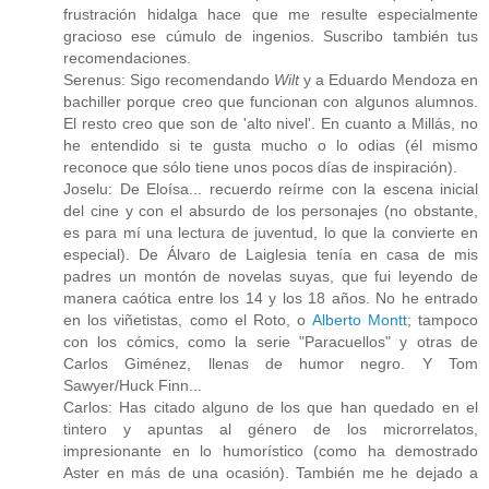
frustración hidalga hace que me resulte especialmente
gracioso ese cúmulo de ingenios. Suscribo también tus
recomendaciones.
Serenus: Sigo recomendando
Wilt
y a Eduardo Mendoza en
bachiller porque creo que funcionan con algunos alumnos.
El resto creo que son de 'alto nivel'. En cuanto a Millás, no
he entendido si te gusta mucho o lo odias (él mismo
reconoce que sólo tiene unos pocos días de inspiración).
Joselu: De Eloísa... recuerdo reírme con la escena inicial
del cine y con el absurdo de los personajes (no obstante,
es para mí una lectura de juventud, lo que la convierte en
especial). De Álvaro de Laiglesia tenía en casa de mis
padres un montón de novelas suyas, que fui leyendo de
manera caótica entre los 14 y los 18 años. No he entrado
en los viñetistas, como el Roto, o
Alberto Montt
; tampoco
con los cómics, como la serie "Paracuellos" y otras de
Carlos Giménez, llenas de humor negro. Y Tom
Sawyer/Huck Finn...
Carlos: Has citado alguno de los que han quedado en el
tintero y apuntas al género de los microrrelatos,
impresionante en lo humorístico (como ha demostrado
Aster en más de una ocasión). También me he dejado a