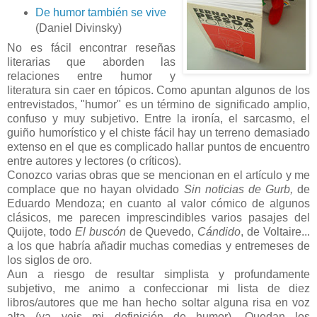
De humor también se vive
(Daniel Divinsky)
No es fácil encontrar reseñas
literarias que aborden las
relaciones entre humor y
literatura sin caer en tópicos. Como apuntan algunos de los
entrevistados, "humor" es un término de significado amplio,
confuso y muy subjetivo. Entre la ironía, el sarcasmo, el
guiño humorístico y el chiste fácil hay un terreno demasiado
extenso en el que es complicado hallar puntos de encuentro
entre autores y lectores (o críticos).
Conozco varias obras que se mencionan en el artículo y me
complace que no hayan olvidado
Sin noticias de Gurb,
de
Eduardo Mendoza; en cuanto al valor cómico de algunos
clásicos, me parecen imprescindibles varios pasajes del
Quijote, todo
El buscón
de Quevedo,
Cándido
, de Voltaire...
a los que habría añadir muchas comedias y entremeses de
los siglos de oro.
Aun a riesgo de resultar simplista y profundamente
subjetivo, me animo a confeccionar mi lista de diez
libros/autores que me han hecho soltar alguna risa en voz
alta (ya veis mi definición de humor). Quedan los