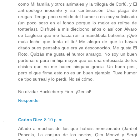
como Mi familia y otros animales y la trilogía de Corfú, y El
antropólogo inocente y su continuación Una plaga de
orugas. Tengo poco sentido del humor o es muy sofisticado
(un poco soso en el fondo porque lo mejor es reírse de
tonterías). Disfruté a mis dieciocho años o así con Álvaro
de Laiglesia que me hacía reír a mandíbula batiente. ¡Qué
mala leche que tenía el tío! Me alegro de que lo hayas
citado pues pensaba que era ya desconocido. Me gusta El
Roto. Quizás me gusta el humor amargo. No soy un buen
partenaire para mi hija mayor que es una entusiasta de los
chistes que no me hacen ninguna gracia. Un buen post,
pero el que firma esto no es un buen ejemplo. Tuve humor
de tipo surreal y lo perdí. No sé cómo.
No olvidar Huckleberry Finn. ¡Genial!
Responder
Carlos Diez
8:10 p. m.
Añado a muchos de los que habéis mencionado (Jardiel
Poncela, La conjura de los necios, Qim Monzó y Sergi