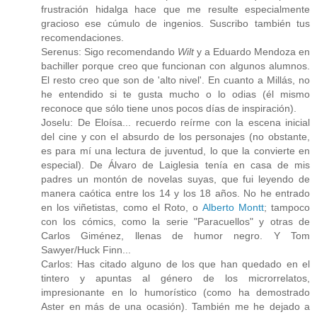
frustración hidalga hace que me resulte especialmente
gracioso ese cúmulo de ingenios. Suscribo también tus
recomendaciones.
Serenus: Sigo recomendando
Wilt
y a Eduardo Mendoza en
bachiller porque creo que funcionan con algunos alumnos.
El resto creo que son de 'alto nivel'. En cuanto a Millás, no
he entendido si te gusta mucho o lo odias (él mismo
reconoce que sólo tiene unos pocos días de inspiración).
Joselu: De Eloísa... recuerdo reírme con la escena inicial
del cine y con el absurdo de los personajes (no obstante,
es para mí una lectura de juventud, lo que la convierte en
especial). De Álvaro de Laiglesia tenía en casa de mis
padres un montón de novelas suyas, que fui leyendo de
manera caótica entre los 14 y los 18 años. No he entrado
en los viñetistas, como el Roto, o
Alberto Montt
; tampoco
con los cómics, como la serie "Paracuellos" y otras de
Carlos Giménez, llenas de humor negro. Y Tom
Sawyer/Huck Finn...
Carlos: Has citado alguno de los que han quedado en el
tintero y apuntas al género de los microrrelatos,
impresionante en lo humorístico (como ha demostrado
Aster en más de una ocasión). También me he dejado a