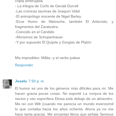
cripta embrujada
- La trilogía de Corfú de Gerald Durrell
-Las crónicas taurinas de Joaquín Vidal
-El antropólogo inocente de Nigel Barley
-Ecce Homo de Nietzsche, también El Anticristo, y
fragmentos del Zaratustra.
-Coincido en el Cándido
-Aforismos de Schopenhauer
-Y por supuesto El Quijote y Gorgias de Platón
Mis imposibles: Millás -y el verbo judear
Responder
Joselu
7:50 p. m.
El humor es uno de los géneros más difíciles para mí. Me
hacen gracia pocas cosas. No soporté La conjura de los
necios y veo soporífera Eloisa está debajo de un almendro.
Me reí con Wilt (cuando me parecía un mundo inverosímil
lo que contaba hacia los años ochenta. Ahora ya no me
hace tanta gracia). Me encantan libros que señala Serenus