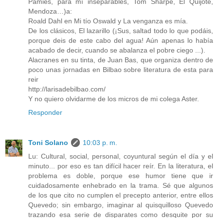
Pamies, para mí inseparables, Tom Sharpe, El Quijote,
Mendoza…)a:
Roald Dahl en Mi tío Oswald y La venganza es mía.
De los clásicos, El lazarillo (¡Sus, saltad todo lo que podáis,
porque deis de este cabo del agua! Aún apenas lo había
acabado de decir, cuando se abalanza el pobre ciego ...).
Alacranes en su tinta, de Juan Bas, que organiza dentro de
poco unas jornadas en Bilbao sobre literatura de esta para
reir
http://larisadebilbao.com/
Y no quiero olvidarme de los micros de mi colega Aster.
Responder
Toni Solano
10:03 p. m.
Lu: Cultural, social, personal, coyuntural según el día y el
minuto... por eso es tan difícil hacer reír. En la literatura, el
problema es doble, porque ese humor tiene que ir
cuidadosamente enhebrado en la trama. Sé que algunos
de los que cito no cumplen el precepto anterior, entre ellos
Quevedo; sin embargo, imaginar al quisquilloso Quevedo
trazando esa serie de disparates como desquite por su