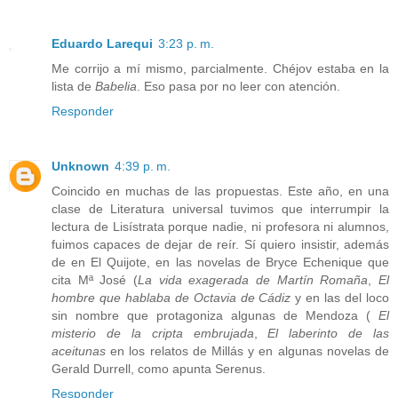
Eduardo Larequi
3:23 p. m.
Me corrijo a mí mismo, parcialmente. Chéjov estaba en la
lista de
Babelia
. Eso pasa por no leer con atención.
Responder
Unknown
4:39 p. m.
Coincido en muchas de las propuestas. Este año, en una
clase de Literatura universal tuvimos que interrumpir la
lectura de Lisístrata porque nadie, ni profesora ni alumnos,
fuimos capaces de dejar de reír. Sí quiero insistir, además
de en El Quijote, en las novelas de Bryce Echenique que
cita Mª José (
La vida exagerada de Martín Romaña
,
El
hombre que hablaba de Octavia de Cádiz
y en las del loco
sin nombre que protagoniza algunas de Mendoza (
El
misterio de la cripta embrujada
,
El laberinto de las
aceitunas
en los relatos de Millás y en algunas novelas de
Gerald Durrell, como apunta Serenus.
Responder