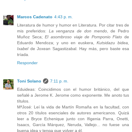
Marcos Cadenato
4:43 p. m.
Literatura de humor y humor en Literatura. Por citar tres de
mis preferidos:
La venganza de don mendo
, de Pedro
Muñoz Seca;
El asombroso viaje de Pomponio Flato
de
Eduardo Mendoza; y uno en euskera,
Kutsidazu bidea,
Ixabel
de Joxean Sagastizabal. Hay más, pero baste esa
tríada.
Responder
Toni Solano
7:11 p. m.
Eduideas: Coincidimos con el humor británico, del que
señalé a Jerome K. Jerome como exponente. Me anoto tus
títulos.
MªJosé: Leí la vida de Martín Romaña en la facultad, con
otros 20 títulos esenciales de autores americanos. Quizá
leer a Bryce Echenique junto con Ifigenia Parra, Onetti,
Isaacs, García Márquez, Neruda, Vallejo... no fuese una
buena idea y tenga que volver a él.