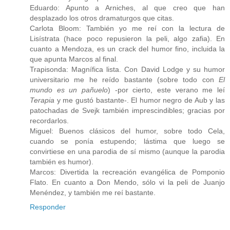
Eduardo: Apunto a Arniches, al que creo que han
desplazado los otros dramaturgos que citas.
Carlota Bloom: También yo me reí con la lectura de
Lisístrata (hace poco repusieron la peli, algo zafia). En
cuanto a Mendoza, es un crack del humor fino, incluida la
que apunta Marcos al final.
Trapisonda: Magnífica lista. Con David Lodge y su humor
universitario me he reído bastante (sobre todo con
El
mundo es un pañuelo
) -por cierto, este verano me leí
Terapia
y me gustó bastante-. El humor negro de Aub y las
patochadas de Svejk también imprescindibles; gracias por
recordarlos.
Miguel: Buenos clásicos del humor, sobre todo Cela,
cuando se ponía estupendo; lástima que luego se
convirtiese en una parodia de sí mismo (aunque la parodia
también es humor).
Marcos: Divertida la recreación evangélica de Pomponio
Flato. En cuanto a Don Mendo, sólo vi la peli de Juanjo
Menéndez, y también me reí bastante.
Responder