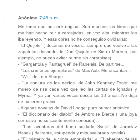
Anónimo
7:48 p. m.
Me temo que no seré original. Son muchos los libros que
me han hecho reir a carcajadas, en voz alta, mientras los
iba leyendo. Y esas obras no he conseguido olvidarlas:
-"El Quijote" ( docenas de veces...siempre que vuelvo a las
zapatetas desnudo de Don Quijote en Sierra Morena, por
ejemplo, no puedo evitar reirme sin cortapisas).
- "Gargantúa y Pantagruel" de Rabelais. De partirse...
- "Los crímenes ejemplares" de Max Aub. Me encantan...
- "Wilt" de Tom Sharpe.
- "La conjura de los necios" de John Kennedy Toole: me
muero de risa cada vez que leo las cartas de Ignatius y
Myrna. Y ya van varias veces desde los 18 años...No deja
de hacerme gracia.
- Algunas novelas de David Lodge: puro humor británico.
- "El diccionario del diablo" de Ambroise Bierce ( una joya
corrosiva no suficientemente conocida).
- "Las aventuras del buen soldado Svejk" de Jaroslav
Hasek ( delirante, estupenda y minusvalorada novela).
- "El misterio de la cripta embrujada" y "El laberinto de las