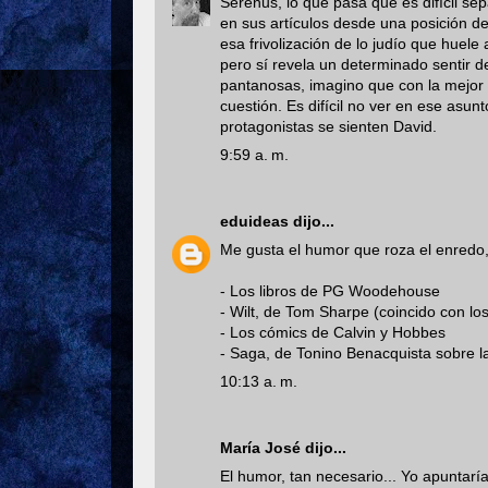
Serenus, lo que pasa que es difícil se
en sus artículos desde una posición de
esa frivolización de lo judío que huele
pero sí revela un determinado sentir d
pantanosas, imagino que con la mejor 
cuestión. Es difícil no ver en ese asu
protagonistas se sienten David.
9:59 a. m.
eduideas
dijo...
Me gusta el humor que roza el enredo,
- Los libros de PG Woodehouse
- Wilt, de Tom Sharpe (coincido con los
- Los cómics de Calvin y Hobbes
- Saga, de Tonino Benacquista sobre l
10:13 a. m.
María José
dijo...
El humor, tan necesario... Yo apuntar