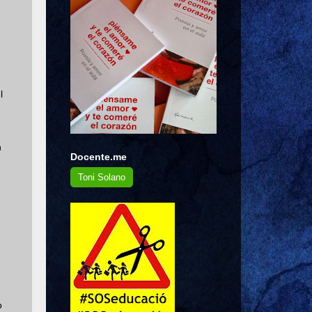
l
n
Docente.me
Toni Solano
o