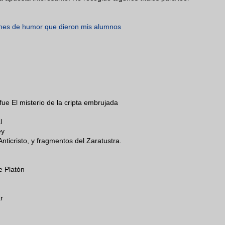
iones de humor que dieron mis alumnos
ue El misterio de la cripta embrujada
l
ey
ticristo, y fragmentos del Zaratustra.
e Platón
r