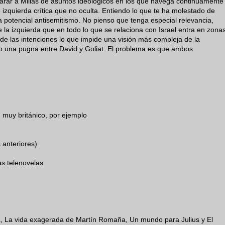
parar a Millás de asuntos ideológicos en los que navega continuamente
 izquierda crítica que no oculta. Entiendo lo que te ha molestado de
 a potencial antisemitismo. No pienso que tenga especial relevancia,
e la izquierda que en todo lo que se relaciona con Israel entra en zona
de las intenciones lo que impide una visión más compleja de la
nto una pugna entre David y Goliat. El problema es que ambos
 muy británico, por ejemplo
 anteriores)
as telenovelas
ía, La vida exagerada de Martín Romaña, Un mundo para Julius y El