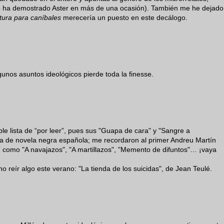
o ha demostrado Aster en más de una ocasión). También me he dejado
atura para caníbales
merecería un puesto en este decálogo.
gunos asuntos ideológicos pierde toda la finesse.
ble lista de “por leer”, pues sus "Guapa de cara" y "Sangre a
a de novela negra española; me recordaron al primer Andreu Martín
” como "A navajazos", "A martillazos", "Memento de difuntos"… ¡vaya
o reír algo este verano: "La tienda de los suicidas", de Jean Teulé.