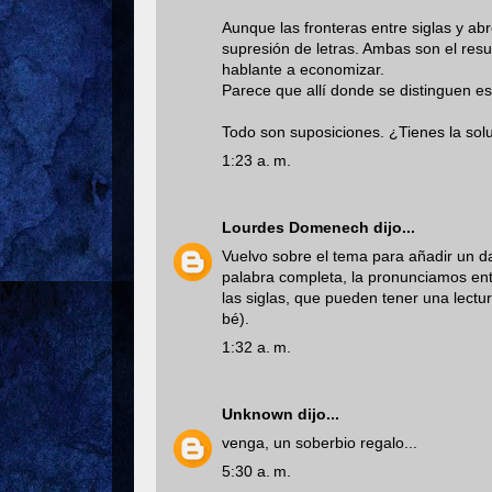
Aunque las fronteras entre siglas y ab
supresión de letras. Ambas son el resu
hablante a economizar.
Parece que allí donde se distinguen es
Todo son suposiciones. ¿Tienes la sol
1:23 a. m.
Lourdes Domenech
dijo...
Vuelvo sobre el tema para añadir un d
palabra completa, la pronunciamos en
las siglas, que pueden tener una lect
bé).
1:32 a. m.
Unknown
dijo...
venga, un soberbio regalo...
5:30 a. m.