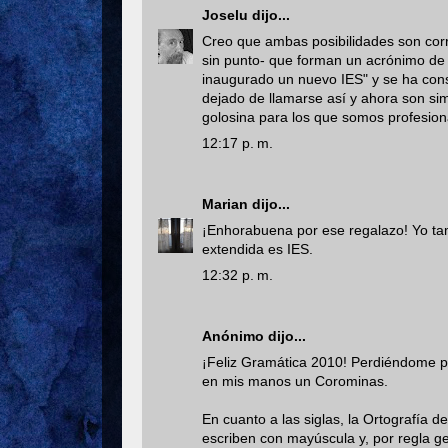
Joselu
dijo...
Creo que ambas posibilidades son corr
sin punto- que forman un acrónimo de
inaugurado un nuevo IES" y se ha cons
dejado de llamarse así y ahora son sim
golosina para los que somos profesion
12:17 p. m.
Marian
dijo...
¡Enhorabuena por ese regalazo! Yo ta
extendida es IES.
12:32 p. m.
Anónimo dijo...
¡Feliz Gramática 2010! Perdiéndome po
en mis manos un Corominas.
En cuanto a las siglas, la Ortografía d
escriben con mayúscula y, por regla g