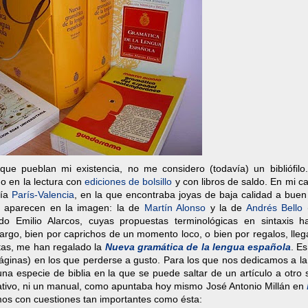
que pueblan mi existencia, no me considero (todavía) un bibliófilo
o en la lectura con
ediciones de bolsillo
y con libros de saldo. En mi c
ría
París-Valencia
, en la que encontraba joyas de baja calidad a buen
e aparecen en la imagen: la de
Martín Alonso
y la de
Andrés Bello
 Emilio Alarcos, cuyas propuestas terminológicas en sintaxis h
rgo, bien por caprichos de un momento loco, o bien por regalos, lleg
estas, me han regalado la
Nueva gramática de la lengua española
. Es
áginas) en los que perderse a gusto. Para los que nos dedicamos a la
na especie de biblia en la que se puede saltar de un artículo a otro
ulgativo, ni un manual, como apuntaba hoy mismo José Antonio Millán en
os con cuestiones tan importantes como ésta: