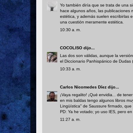
Yo también diría que se trata de una 
hace algunos años, las publicaciones 
estética, y además suelen escribirlas 
una cuestión meramente estética.
10:30 a. m.
COCOLISO
dijo...
Las dos son válidas, aunque la versió
el Diccionario Panhispánico de Dudas 
10:33 a. m.
Carlos Nicomedes Díez
dijo...
¡Vaya regalito! ¡Qué envidia... de tene
en mis baldas tengo algunos libros mu
Lingüística" de Saussure firmado, que ha
PD: Ya he votado; yo uso IES, pero e
11:27 a. m.