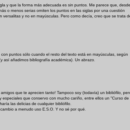
sigla y que la forma más adecuada es sin puntos. Me parece que, desd
más o menos serias omiten los puntos en las siglas por una cuestión
en versalitas y no en mayúsculas. Pero como decía, creo que se trata d
n con puntos sólo cuando el resto del texto está en mayúsculas, según
(y así añadimos bibliografía académica). Un abrazo.
r amigos que te aprecien tanto! Tampoco soy (todavía) un bibliófilo, per
y especiales que conservo con mucho cariño, entre ellos un "Curso de
ría las delicias de cualquier bibliófilo.
n cambio a menudo uso E.S.O. Y no sé por qué.