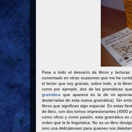
Pese a todo el desvarío de libros y lecturas 
comentado en otras ocasiones que me he curtid
el lector que soy gracias, sobre todo, a la libre
como por ejemplo, dos de las gramáticas qu
gramática
que aparece es la de mi apreciado
desterradas de esta nueva gramática). Sin emba
libros que significan algo especial. En estas fi
de libro, con dos tomos impresionantes (4000 p
como oficio y como pasión, esta gramática es u
orden que la fe lingüística. No es un libro div
sino una
delicatessen
para quienes nos deleitam