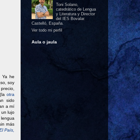
Toni Solano,
catedrático de Lengua
y Literatura y Director
del IES Bovalar.
Castelló, España.
Ver todo mi perfil
Aula o jaula
. Ya he
aso, soy
 precio,
(la
otra
an sido
an a mí
 un lujo
 lengua
 sin más
El País,