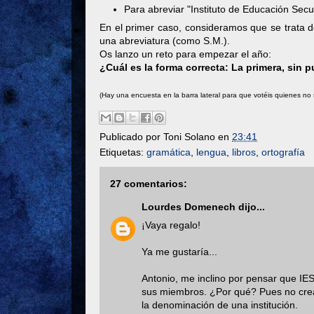
Para abreviar "Instituto de Educación Secun
En el primer caso, consideramos que se trata 
una abreviatura (como S.M.).
Os lanzo un reto para empezar el año:
¿Cuál es la forma correcta: La primera, sin 
(Hay una encuesta en la barra lateral para que votéis quienes no 
Publicado por
Toni Solano
en
23:41
Etiquetas:
gramática
,
lengua
,
libros
,
ortografía
27 comentarios:
Lourdes Domenech
dijo...
¡Vaya regalo!
Ya me gustaría...
Antonio, me inclino por pensar que IES
sus miembros. ¿Por qué? Pues no creas
la denominación de una institución.