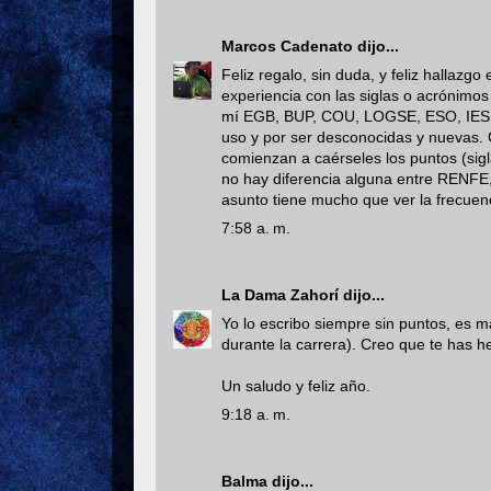
Marcos Cadenato
dijo...
Feliz regalo, sin duda, y feliz hallazgo
experiencia con las siglas o acrónimo
mí EGB, BUP, COU, LOGSE, ESO, IES e
uso y por ser desconocidas y nuevas. 
comienzan a caérseles los puntos (sigl
no hay diferencia alguna entre RENFE
asunto tiene mucho que ver la frecuenc
7:58 a. m.
La Dama Zahorí
dijo...
Yo lo escribo siempre sin puntos, es má
durante la carrera). Creo que te has h
Un saludo y feliz año.
9:18 a. m.
Balma
dijo...