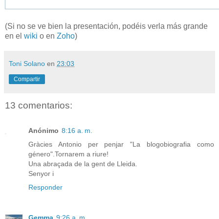
(Si no se ve bien la presentación, podéis verla más grande
en el
wiki
o en
Zoho
)
Toni Solano
en
23:03
Compartir
13 comentarios:
Anónimo
8:16 a. m.
Gràcies Antonio per penjar "La blogobiografia como
género".Tornarem a riure!
Una abraçada de la gent de Lleida.
Senyor i
Responder
Gemma
9:26 a. m.