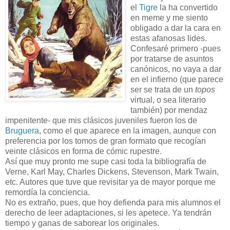
el
Tigre
la ha convertido
en meme y me siento
obligado a dar la cara en
estas afanosas lides.
Confesaré primero -pues
por tratarse de asuntos
canónicos, no vaya a dar
en el infierno (que parece
ser se trata de un
topos
virtual, o sea literario
también) por mendaz
impenitente- que mis clásicos juveniles fueron los de
Bruguera
, como el que aparece en la imagen, aunque con
preferencia por los tomos de gran formato que recogían
veinte clásicos en forma de cómic rupestre.
Así que muy pronto me supe casi toda la bibliografía de
Verne, Karl May, Charles Dickens, Stevenson, Mark Twain,
etc. Autores que tuve que revisitar ya de mayor porque me
remordía la conciencia.
No es extraño, pues, que hoy defienda para mis alumnos el
derecho de leer adaptaciones, si les apetece. Ya tendrán
tiempo y ganas de saborear los originales.