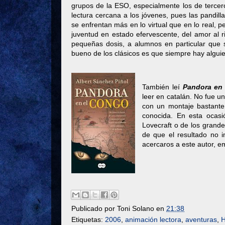
grupos de la ESO, especialmente los de tercer
lectura cercana a los jóvenes, pues las pandil
se enfrentan más en lo virtual que en lo real, p
juventud en estado efervescente, del amor al 
pequeñas dosis, a alumnos en particular que se
bueno de los clásicos es que siempre hay alguie
También leí
Pandora en
leer en catalán. No fue u
con un montaje bastante 
conocida. En esta ocasió
Lovecraft o de los grande
de que el resultado no 
acercaros a este autor, 
Publicado por
Toni Solano
en
21:38
Etiquetas:
2006
,
animación lectora
,
aventuras
,
H