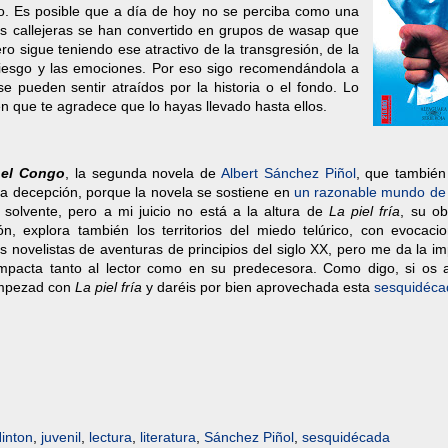
o. Es posible que a día de hoy no se perciba como una
las callejeras se han convertido en grupos de wasap que
ero sigue teniendo ese atractivo de la transgresión, de la
riesgo y las emociones. Por eso sigo recomendándola a
 pueden sentir atraídos por la historia o el fondo. Lo
n que te agradece que lo hayas llevado hasta ellos.
 el Congo
, la segunda novela de
Albert Sánchez Piñol
, que también
na decepción, porque la novela se sostiene en
un razonable mundo de 
solvente, pero a mi juicio no está a la altura de
La piel fría
, su o
n, explora también los territorios del miedo telúrico, con evocaci
s novelistas de aventuras de principios del siglo XX, pero me da la i
impacta tanto al lector como en su predecesora. Como digo, si os 
empezad con
La piel fría
y daréis por bien aprovechada esta
sesquidéca
inton
,
juvenil
,
lectura
,
literatura
,
Sánchez Piñol
,
sesquidécada