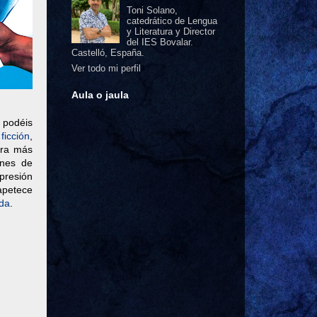
Toni Solano,
catedrático de Lengua
y Literatura y Director
del IES Bovalar.
Castelló, España.
Ver todo mi perfil
Aula o jaula
 podéis
ficción
,
bra más
ones de
mpresión
apetece
da
.