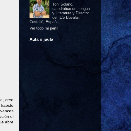
Toni Solano,
catedrático de Lengua
y Literatura y Director
del IES Bovalar.
Castelló, España.
Ver todo mi perfil
Aula o jaula
e, creo
a habido
 avances
ación el
que abre