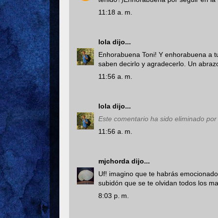
11:18 a. m.
lola
dijo...
Enhorabuena Toni! Y enhorabuena a tu
saben decirlo y agradecerlo. Un abraz
11:56 a. m.
lola
dijo...
Este comentario ha sido eliminado por 
11:56 a. m.
mjchorda
dijo...
Uf! imagino que te habrás emocionado
subidón que se te olvidan todos los ma
8:03 p. m.