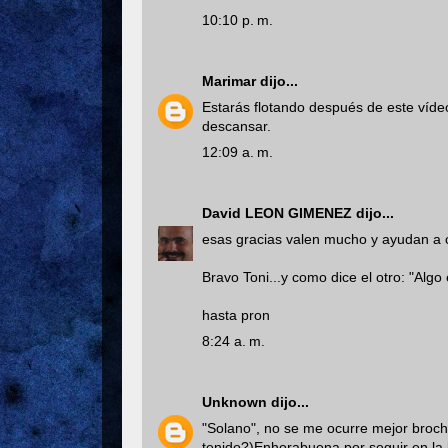
10:10 p. m.
Marimar
dijo...
Estarás flotando después de este víde
descansar.
12:09 a. m.
David LEON GIMENEZ
dijo...
esas gracias valen mucho y ayudan a 
Bravo Toni...y como dice el otro: "Alg
hasta pron
8:24 a. m.
Unknown
dijo...
"Solano", no se me ocurre mejor broch
tenido?)Enhorabuena por seguir en la 