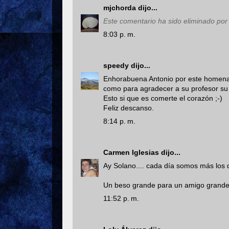
mjchorda
dijo...
Este comentario ha sido eliminado por 
8:03 p. m.
speedy
dijo...
Enhorabuena Antonio por este homenaje
como para agradecer a su profesor su t
Esto si que es comerte el corazón ;-)
Feliz descanso.
8:14 p. m.
Carmen Iglesias
dijo...
Ay Solano.... cada día somos más los 
Un beso grande para un amigo grande 
11:52 p. m.