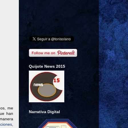
Quijote News 2015
nos, me
Narrativa Digital
que han
 manera
aciones
,