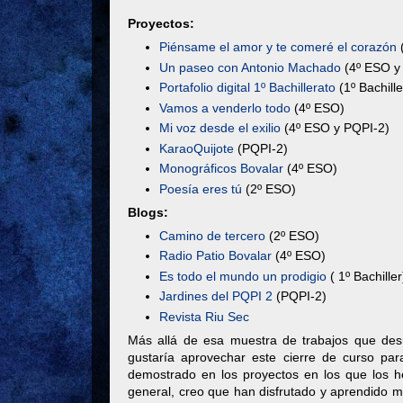
Proyectos:
Piénsame el amor y te comeré el corazón
(
Un paseo con Antonio Machado
(4º ESO y
Portafolio digital 1º Bachillerato
(1º Bachille
Vamos a venderlo todo
(4º ESO)
Mi voz desde el exilio
(4º ESO y PQPI-2)
KaraoQuijote
(PQPI-2)
Monográficos Bovalar
(4º ESO)
Poesía eres tú
(2º ESO)
Blogs:
Camino de tercero
(2º ESO)
Radio Patio Bovalar
(4º ESO)
Es todo el mundo un prodigio
( 1º Bachiller
Jardines del PQPI 2
(PQPI-2)
Revista Riu Sec
Más allá de esa muestra de trabajos que des
gustaría aprovechar este cierre de curso p
demostrado en los proyectos en los que los 
general, creo que han disfrutado y aprendido m