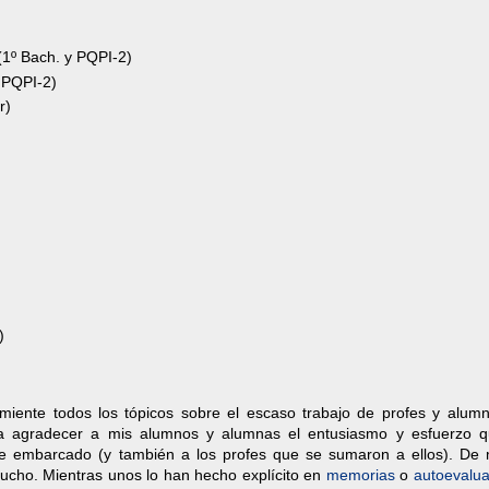
1º Bach. y PQPI-2)
 PQPI-2)
r)
)
miente todos los tópicos sobre el escaso trabajo de profes y alum
ara agradecer a mis alumnos y alumnas el entusiasmo y esfuerzo 
he embarcado (y también a los profes que se sumaron a ellos). De
ucho. Mientras unos lo han hecho explícito en
memorias
o
autoevalu