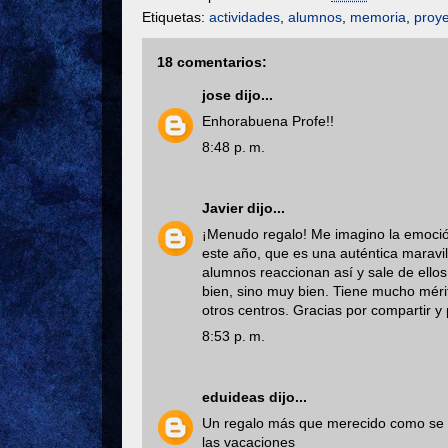
Etiquetas:
actividades
,
alumnos
,
memoria
,
proye
18 comentarios:
jose
dijo...
Enhorabuena Profe!!
8:48 p. m.
Javier
dijo...
¡Menudo regalo! Me imagino la emoción
este año, que es una auténtica maravi
alumnos reaccionan así y sale de ello
bien, sino muy bien. Tiene mucho méri
otros centros. Gracias por compartir y
8:53 p. m.
eduideas
dijo...
Un regalo más que merecido como se ve
las vacaciones