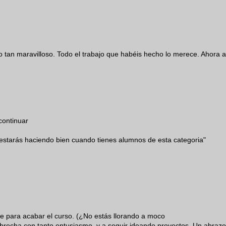
o tan maravilloso. Todo el trabajo que habéis hecho lo merece. Ahora a
continuar
o estarás haciendo bien cuando tienes alumnos de esta categoria"
e para acabar el curso. (¿No estás llorando a moco
brecha con tanto entusiasmo, y a seguir ideando proyectos. Un abrazo