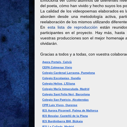
Emociona ver cómo alumnos de diferentes nivel
del poeta, cómo han vivido y hecho suyos los 
La calidad de los videopoemas elaborados es l
aborden desde una metodología activa, partic
reelaboración de los mismos utilizando diferent
En
esta lista de reproducción
están reunid
participantes en el proyecto. Hay más, hasta 
vuestras producciones son el mejor homenaje a
olvidarán.
Gracias a todos y a todas, con vuestra colabor
Agora Portals, Calvià
CEPA Colmenar Viejo
Colegio Cardenal Larraona, Pamplona
Colegio Escolapias, Gandía
Colegio Helios, L'Eliana
Colegio María Inmaculada, Madrid
Colegio Sant Felip Neri, Barcelona
Colegio San Patricio, Alcobendas
CPR Luis Vives, Ourense
IES Aurora Picornell, Palma de Mallorca
IES Bovalar, Castelló de la Plana
IES Burdinibarra BHI, Bizkaia
IES La Cañada, Madrid