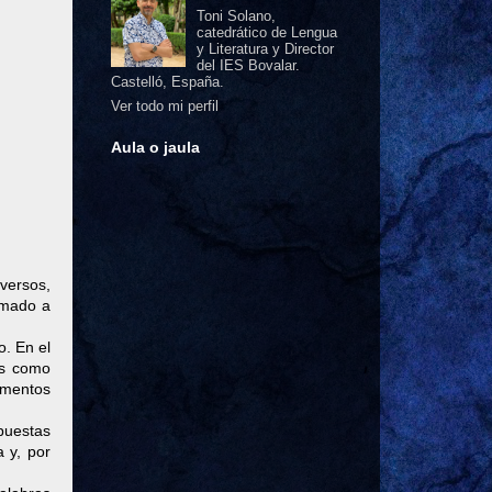
Toni Solano,
catedrático de Lengua
y Literatura y Director
del IES Bovalar.
Castelló, España.
Ver todo mi perfil
Aula o jaula
versos,
umado a
. En el
as como
momentos
opuestas
a y, por