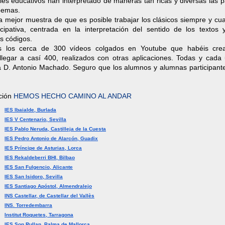
es educativos han interpretado de maneras tan ricas y diversas las p
poemas.
a mejor muestra de que es posible trabajar los clásicos siempre y cu
ipativa, centrada en la interpretación del sentido de los textos 
es códigos.
os los cerca de 300 vídeos colgados en Youtube que habéis cre
llegar a casí 400, realizados con otras aplicaciones. Todas y cada
 D. Antonio Machado. Seguro que los alumnos y alumnas participante
ación
HEMOS HECHO CAMINO AL ANDAR
IES Ibaialde, Burlada
IES V Centenario, Sevilla
IES Pablo Neruda, Castilleja de la Cuesta
IES Pedro Antonio de Alarcón, Guadix
IES Príncipe de Asturias, Lorca
IES Rekaldeberri BHI, Bilbao
IES San Fulgencio, Alicante
IES San Isidoro, Sevilla
IES Santiago Apóstol, Almendralejo
INS Castellar, de Castellar del Vallès
INS. Torredembarra
Institut Roquetes, Tarragona
IES Son Rullan, Palma de Mallorca