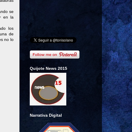
alabras
ando se
y en la
ado los
 una de
s no lo
Quijote News 2015
Narrativa Digital