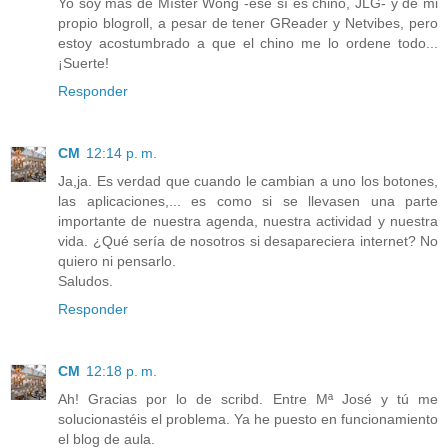
Yo soy más de Míster Wong -ése sí es chino, JLG- y de mi
propio blogroll, a pesar de tener GReader y Netvibes, pero
estoy acostumbrado a que el chino me lo ordene todo...
¡Suerte!
Responder
CM
12:14 p. m.
Ja,ja. Es verdad que cuando le cambian a uno los botones,
las aplicaciones,... es como si se llevasen una parte
importante de nuestra agenda, nuestra actividad y nuestra
vida. ¿Qué sería de nosotros si desapareciera internet? No
quiero ni pensarlo.
Saludos.
Responder
CM
12:18 p. m.
Ah! Gracias por lo de scribd. Entre Mª José y tú me
solucionastéis el problema. Ya he puesto en funcionamiento
el blog de aula.