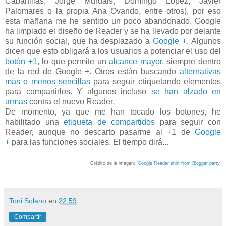
Cabanillas, Jorge Muruais, Domingo López, Javier
Palomares o la propia Ana Ovando, entre otros), por eso
esta mañana me he sentido un poco abandonado. Google
ha limpiado el diseño de Reader y se ha llevado por delante
su función social, que ha desplazado a
Google +
. Algunos
dicen que esto obligará a los usuarios a potenciar el uso del
botón +1
, lo que permite un
alcance mayor
, siempre dentro
de la red de Google +. Otros están buscando
alternativas
más o menos sencillas
para seguir etiquetando elementos
para compartirlos. Y algunos incluso
se han alzado en
armas
contra el nuevo Reader.
De momento, ya que me han tocado los botones, he
habilitado una
etiqueta de compartidos
para seguir con
Reader, aunque no descarto pasarme al +1 de
Google
+
para las funciones sociales. El tiempo dirá...
Crédito de la imagen: '
Google Reader shirt from Blogger party
'
Toni Solano
en
22:59
Compartir