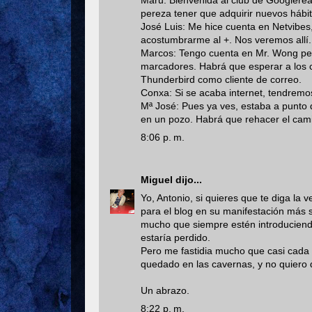
Maru: Bienvenida al club de Googlerea
pereza tener que adquirir nuevos hábit
José Luis: Me hice cuenta en Netvibes
acostumbrarme al +. Nos veremos allí.
Marcos: Tengo cuenta en Mr. Wong pero
marcadores. Habrá que esperar a los 
Thunderbird como cliente de correo.
Conxa: Si se acaba internet, tendremos
Mª José: Pues ya ves, estaba a punto
en un pozo. Habrá que rehacer el cami
8:06 p. m.
Miguel
dijo...
Yo, Antonio, si quieres que te diga la 
para el blog en su manifestación más 
mucho que siempre estén introduciendo
estaría perdido.
Pero me fastidia mucho que casi cada
quedado en las cavernas, y no quiero 
Un abrazo.
8:22 p. m.