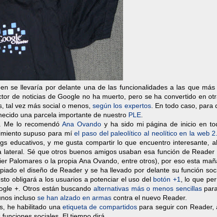
n se llevaría por delante una de las funcionalidades a las que más
ector de noticias de Google no ha muerto, pero se ha convertido en ot
s, tal vez más social o menos,
según los expertos
. En todo caso, para
anecido una parcela importante de nuestro
PLE
.
. Me lo recomendó
Ana Ovando
y ha sido mi página de inicio en to
rimiento supuso para mí
el paso del paleolítico al neolítico en la web 2
ogs educativos, y me gusta compartir lo que encuentro interesante, a
a lateral. Sé que otros buenos amigos usaban esa función de Reader 
ier Palomares o la propia Ana Ovando, entre otros), por eso esta ma
iado el diseño de Reader y se ha llevado por delante su función soci
sto obligará a los usuarios a potenciar el uso del
botón +1
, lo que pe
oogle +. Otros están buscando
alternativas más o menos sencillas
para
unos incluso
se han alzado en armas
contra el nuevo Reader.
, he habilitado una
etiqueta de compartidos
para seguir con Reader,
 funciones sociales. El tiempo dirá...