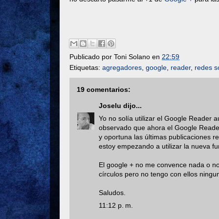
Publicado por
Toni Solano
en
22:59
Etiquetas:
agregadores
,
google
,
reader
,
redes s
19 comentarios:
Joselu
dijo...
Yo no solía utilizar el Google Reader 
observado que ahora el Google Reader t
y oportuna las últimas publicaciones r
estoy empezando a utilizar la nueva fu
El google + no me convence nada o no
círculos pero no tengo con ellos ning
Saludos.
11:12 p. m.