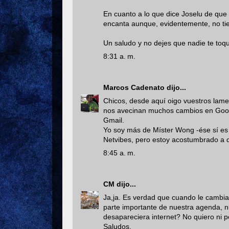
En cuanto a lo que dice Joselu de que
encanta aunque, evidentemente, no tien
Un saludo y no dejes que nadie te t
8:31 a. m.
Marcos Cadenato
dijo...
Chicos, desde aquí oigo vuestros lame
nos avecinan muchos cambios en Google
Gmail.
Yo soy más de Míster Wong -ése sí es 
Netvibes, pero estoy acostumbrado a q
8:45 a. m.
CM
dijo...
Ja,ja. Es verdad que cuando le cambian
parte importante de nuestra agenda, nu
desapareciera internet? No quiero ni p
Saludos.