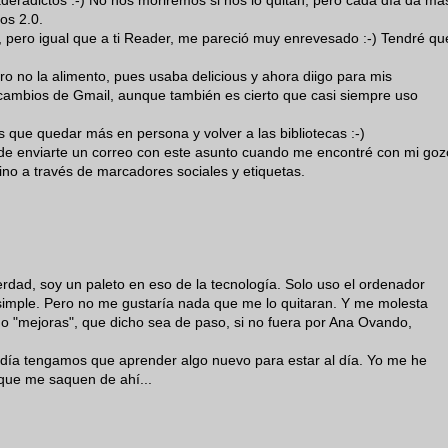
deradictos :-) No nos moriremos si nos lo quitan, pero cada día da má
os 2.0.
, pero igual que a ti Reader, me pareció muy enrevesado :-) Tendré qu
 no la alimento, pues usaba delicious y ahora diigo para mis
cambios de Gmail, aunque también es cierto que casi siempre uso
 que quedar más en persona y volver a las bibliotecas :-)
 de enviarte un correo con este asunto cuando me encontré con mi goz
no a través de marcadores sociales y etiquetas.
verdad, soy un paleto en eso de la tecnología. Solo uso el ordenador
simple. Pero no me gustaría nada que me lo quitaran. Y me molesta
 "mejoras", que dicho sea de paso, si no fuera por Ana Ovando,
 día tengamos que aprender algo nuevo para estar al día. Yo me he
que me saquen de ahí...