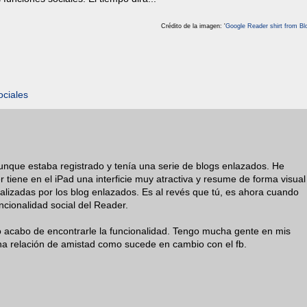
Crédito de la imagen: '
Google Reader shirt from Bl
ociales
aunque estaba registrado y tenía una serie de blogs enlazados. He
iene en el iPad una interficie muy atractiva y resume de forma visual
ealizadas por los blog enlazados. Es al revés que tú, es ahora cuando
ncionalidad social del Reader.
 acabo de encontrarle la funcionalidad. Tengo mucha gente en mis
una relación de amistad como sucede en cambio con el fb.