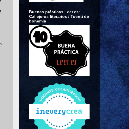
s
e
Buenas prácticas Leer.es:
Callejeros literarios / Tuenti de
bohemia
o