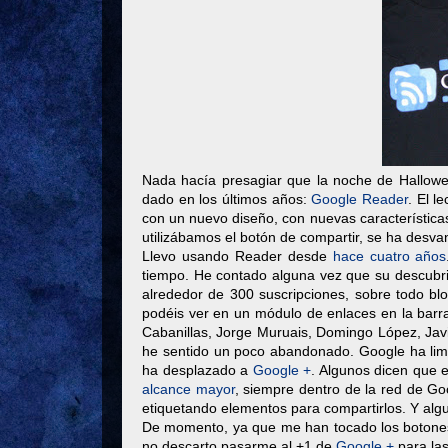
Nada hacía presagiar que la noche de Hallowee
dado en los últimos años:
Google Reader
. El l
con un nuevo diseño, con nuevas característica
utilizábamos el botón de compartir, se ha desv
Llevo usando Reader desde
hace cuatro años
tiempo. He contado alguna vez que su descub
alrededor de 300 suscripciones, sobre todo bl
podéis ver en un módulo de enlaces en la barr
Cabanillas, Jorge Muruais, Domingo López, Jav
he sentido un poco abandonado. Google ha limp
ha desplazado a
Google +
. Algunos dicen que e
alcance mayor
, siempre dentro de la red de G
etiquetando elementos para compartirlos. Y alg
De momento, ya que me han tocado los botones
no descarto pasarme al +1 de
Google +
para las