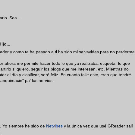
rio. Sea...
ijo...
ader y como te ha pasado a ti ha sido mi salvavidas para no perderme
or ahora me permite hacer todo lo que ya realizaba: etiquetar lo que
artirlo si quiero, seguir los blogs que me interesan, etc. Mientras no
r al día y clasificar, seré feliz. En cuanto falle esto, creo que tendré
ranquimacin" pa' los nervios.
o. Yo siempre he sido de
Netvibes
y la única vez que usé GReader salí
.