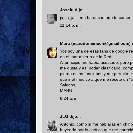
Joselu
dijo...
ja, ja, ja… me ha encantado tu comenta
11:14 p. m.
Maru (marudomenech@gmail.com)
d
Yos soy una de esas fans de google re
en el mar abierto de la Red.
Al principio me había asustado, pero p
me gusta y así poder clasificarlo, comp
pierda estas funciones y me permita esta
que ir al médico a que me recete un "t
Saludos,
MARU
8:24 a. m.
JLG
dijo...
Antonio, como si me hablaras en chin
huyendo por lo caótico que me pareció