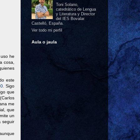
Toni Solano,
catedrático de Lengua
y Literatura y Director
del IES Bovalar.
Castelló, España.
Ver todo mi perfil
Aula o jaula
 uso he
ra cosa,
 quienes
do este
.0
. Sigo
lgo que
(Carlos
ñana me
al, que
rmite un
 seguir
 aunque