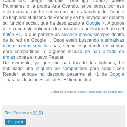
Cabanillas, Jorge Muruais, Domingo López, Javier
Palomares o la propia Ana Ovando, entre otros), por eso
esta mañana me he sentido un poco abandonado. Google
ha limpiado el diseño de Reader y se ha llevado por delante
su función social, que ha desplazado a
Google +
. Algunos
dicen que esto obligará a los usuarios a potenciar el uso del
botón +1
, lo que permite un
alcance mayor
, siempre dentro
de la red de Google +. Otros están buscando
alternativas
más o menos sencillas
para seguir etiquetando elementos
para compartirlos. Y algunos incluso
se han alzado en
armas
contra el nuevo Reader.
De momento, ya que me han tocado los botones, he
habilitado una
etiqueta de compartidos
para seguir con
Reader, aunque no descarto pasarme al +1 de
Google
+
para las funciones sociales. El tiempo dirá...
Crédito de la imagen: '
Google Reader shirt from Blogger party
'
Toni Solano
en
22:59
Compartir