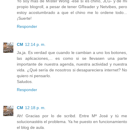
Yo soy más de Míster Wong -ése sí es chino, JLG- y de mi
propio blogroll, a pesar de tener GReader y Netvibes, pero
estoy acostumbrado a que el chino me lo ordene todo...
¡Suerte!
Responder
CM
12:14 p. m.
Ja,ja. Es verdad que cuando le cambian a uno los botones,
las aplicaciones,... es como si se llevasen una parte
importante de nuestra agenda, nuestra actividad y nuestra
vida. ¿Qué sería de nosotros si desapareciera internet? No
quiero ni pensarlo.
Saludos.
Responder
CM
12:18 p. m.
Ah! Gracias por lo de scribd. Entre Mª José y tú me
solucionastéis el problema. Ya he puesto en funcionamiento
el blog de aula.