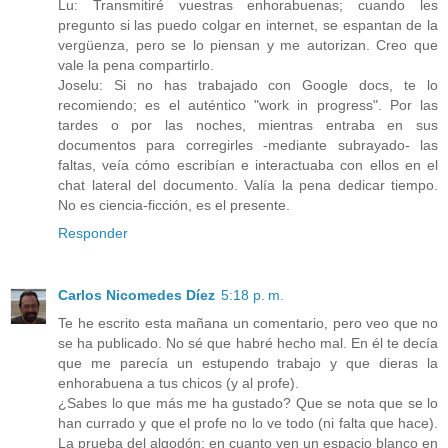
Lu: Transmitiré vuestras enhorabuenas; cuando les
pregunto si las puedo colgar en internet, se espantan de la
vergüenza, pero se lo piensan y me autorizan. Creo que
vale la pena compartirlo.
Joselu: Si no has trabajado con Google docs, te lo
recomiendo; es el auténtico "work in progress". Por las
tardes o por las noches, mientras entraba en sus
documentos para corregirles -mediante subrayado- las
faltas, veía cómo escribían e interactuaba con ellos en el
chat lateral del documento. Valía la pena dedicar tiempo.
No es ciencia-ficción, es el presente.
Responder
Carlos Nicomedes Díez
5:18 p. m.
Te he escrito esta mañana un comentario, pero veo que no
se ha publicado. No sé que habré hecho mal. En él te decía
que me parecía un estupendo trabajo y que dieras la
enhorabuena a tus chicos (y al profe).
¿Sabes lo que más me ha gustado? Que se nota que se lo
han currado y que el profe no lo ve todo (ni falta que hace).
La prueba del algodón: en cuanto ven un espacio blanco en