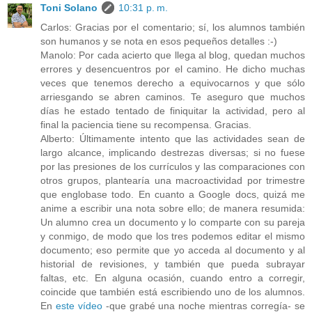
Toni Solano
10:31 p. m.
Carlos: Gracias por el comentario; sí, los alumnos también
son humanos y se nota en esos pequeños detalles :-)
Manolo: Por cada acierto que llega al blog, quedan muchos
errores y desencuentros por el camino. He dicho muchas
veces que tenemos derecho a equivocarnos y que sólo
arriesgando se abren caminos. Te aseguro que muchos
días he estado tentado de finiquitar la actividad, pero al
final la paciencia tiene su recompensa. Gracias.
Alberto: Últimamente intento que las actividades sean de
largo alcance, implicando destrezas diversas; si no fuese
por las presiones de los currículos y las comparaciones con
otros grupos, plantearía una macroactividad por trimestre
que englobase todo. En cuanto a Google docs, quizá me
anime a escribir una nota sobre ello; de manera resumida:
Un alumno crea un documento y lo comparte con su pareja
y conmigo, de modo que los tres podemos editar el mismo
documento; eso permite que yo acceda al documento y al
historial de revisiones, y también que pueda subrayar
faltas, etc. En alguna ocasión, cuando entro a corregir,
coincide que también está escribiendo uno de los alumnos.
En
este vídeo
-que grabé una noche mientras corregía- se