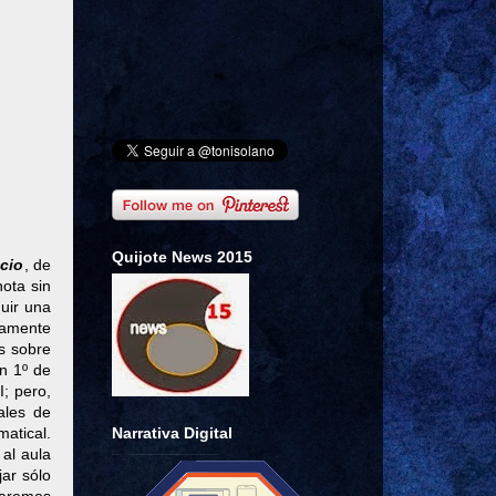
Quijote News 2015
cio
, de
nota sin
uir una
uamente
s sobre
n 1º de
I; pero,
ales de
Narrativa Digital
atical.
al aula
jar sólo