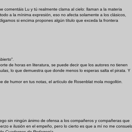
 comentáis Lu y tú realmente clama al cielo: llaman a la materia
 todo a la mínima expresión, eso no afecta solamente a los clásicos,
o digamos si encima propones algún título que exceda la frontera
bierto".
ecorte de horas en literatura, se puede decir que los autores no tienen
 aulas, lo que demuestra que donde menos lo esperas salta el pirata. Y
 de humor en tus notas, el artículo de Rosenblat mola mogollón.
 luego sin ningún ánimo de ofensa a los compañeros y compañeras que
erzo e ilusión en el empeño, pero lo cierto es que a mí no me consuel
 de
Cuadernos de Pedagogía
.