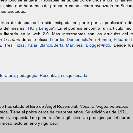
pero todo se andará). Probablemente, dentro de unos años no lamen
las, sino que habremos de proponer como lectura avanzada en Secund
iones anotadas.
rías de despacho ha sido mitigada en parte por la publicación del
a del mes es "
TIC y Lengua
". En él podréis encontrar un artículo mío 
y literaria en la web 2.0. Más interesantes son los artículos del r
e la créme
de este oficio:
Lourdes Domenech/Ana Romeo
,
Eduardo L
a
,
Tres Tizas
,
Itziar Blanco/Berta Martínez
,
Blogge@ndo
. Desde lu
iteratura
,
pedagogía
,
Rosenblat
,
sesquidécada
o has citado el libro de Ángel Rosemblat,
Nuestra lengua en ambos
ioteca. Tiene el pobre cerca de cuarenta años. Su edición es de 1971.
umor y capacidad de penetración lingüística. Un prodigio que leí durant
ermoso texto ameno y riguroso.