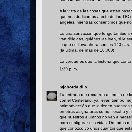
A la vista de las cosas que están pasa
que nos dedicamos a esto de las TIC s
ángeles, mientras consentimos que nos
Es una sensación que tengo también, c
van dirigidas, quiénes las leen, si le s
lo que se lleva ahora son los 140 cara
(la última, de más de 16.000).
La verdad es que la historia que contó
1:39 p. m.
mjchorda
dijo...
Tu entrada me recuerda al temita de l
con el Castellano, ya llevan tiempo mu
animadversión que le tienen nuestros
en otras asignaturas como filosofía y 
que nuestros alumnos no van a necesita
para configurar sus vidas. De todos mo
que conozco yo unos cuantos que esta