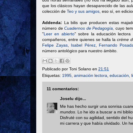
dos horas semanales (no nos ha llegado aún, 
que los clásicos hayan desaparecido de las au
colección de
Teo y sus amigos
, eso sí, en edic
Addenda:
La bilis que producen estas majade
número de
Cuadernos de Pedagogía,
cuyo tem
"
Leer en abierto
" sobre la educación lectora 
compañeros, entre quienes se halla la
créme d
Felipe Zayas
,
Isabel Pérez
,
Fernando Posad
número antológico para nuestro ámbito.
Publicado por
Toni Solano
en
21:51
Etiquetas:
1995
,
animación lectora
,
educación
,
l
11 comentarios:
Joselu
dijo...
Me has hecho surgir una sonrisa cuand
mundos
. Lo he ido a buscar a mi bibl
Disfruté con su agilidad, sentido del h
mi carrera y que había olvidado. Un h