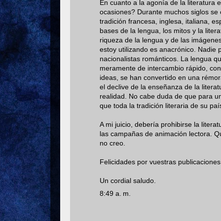
En cuanto a la agonía de la literatura 
ocasiones? Durante muchos siglos se cre
tradición francesa, inglesa, italiana, e
bases de la lengua, los mitos y la li
riqueza de la lengua y de las imágene
estoy utilizando es anacrónico. Nadie 
nacionalistas románticos. La lengua que
meramente de intercambio rápido, con e
ideas, se han convertido en una rémora
el declive de la enseñanza de la litera
realidad. No cabe duda de que para u
que toda la tradición literaria de su pa
A mi juicio, debería prohibirse la lite
las campañas de animación lectora. Quizá
no creo.
Felicidades por vuestras publicacion
Un cordial saludo.
8:49 a. m.