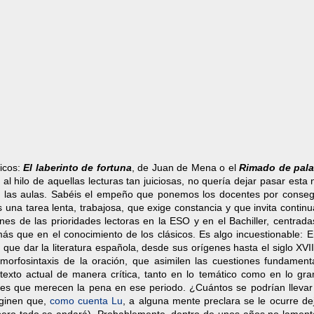
icos:
El laberinto de fortuna
, de Juan de Mena o el
Rimado de pala
l hilo de aquellas lecturas tan juiciosas, no quería dejar pasar esta 
 en las aulas. Sabéis el empeño que ponemos los docentes por conseg
una tarea lenta, trabajosa, que exige constancia y que invita contin
s de las prioridades lectoras en la ESO y en el Bachiller, centrada
ás que en el conocimiento de los clásicos. Es algo incuestionable: E
que dar la literatura española, desde sus orígenes hasta el siglo XVII
orfosintaxis de la oración, que asimilen las cuestiones fundament
texto actual de manera crítica, tanto en lo temático como en lo gram
es que merecen la pena en ese periodo. ¿Cuántos se podrían llevar 
aginen que,
como cuenta Lu
, a alguna mente preclara se le ocurre de