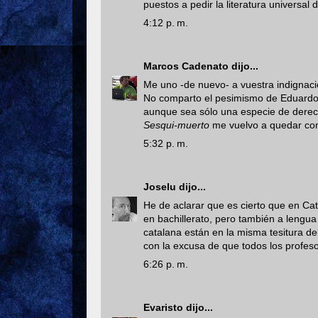
puestos a pedir la literatura universal 
4:12 p. m.
Marcos Cadenato
dijo...
Me uno -de nuevo- a vuestra indignación
No comparto el pesimismo de Eduardo y
aunque sea sólo una especie de derech
Sesqui-muerto
me vuelvo a quedar con t
5:32 p. m.
Joselu
dijo...
He de aclarar que es cierto que en Cat
en bachillerato, pero también a lengu
catalana están en la misma tesitura de
con la excusa de que todos los profe
6:26 p. m.
Evaristo
dijo...