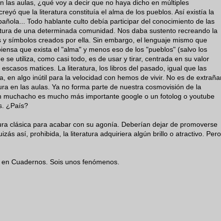
en las aulas, ¿qué voy a decir que no haya dicho en múltiples
yó que la literatura constituía el alma de los pueblos. Así existía la
spañola... Todo hablante culto debía participar del conocimiento de las
teratura de una determinada comunidad. Nos daba sustento recreando la
s y símbolos creados por ella. Sin embargo, el lenguaje mismo que
piensa que exista el "alma" y menos eso de los "pueblos" (salvo los
 se utiliza, como casi todo, es de usar y tirar, centrada en su valor
scasos matices. La literatura, los libros del pasado, igual que las
, en algo inútil para la velocidad con hemos de vivir. No es de extraña
tura en las aulas. Ya no forma parte de nuestra cosmovisión de la
n muchacho es mucho más importante google o un fotolog o youtube
ís. ¿País?
ratura clásica para acabar con su agonía. Deberían dejar de promoverse
s así, prohibida, la literatura adquiriera algún brillo o atractivo. Pero
es en Cuadernos. Sois unos fenómenos.