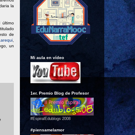
taremos
aria la
 último
titulado
esto de
arequi
,
ego, un
Mi aula en vídeo
1er. Premio Blog de Profesor
#EspiralEdublogs 2008
e
#piensamelamor