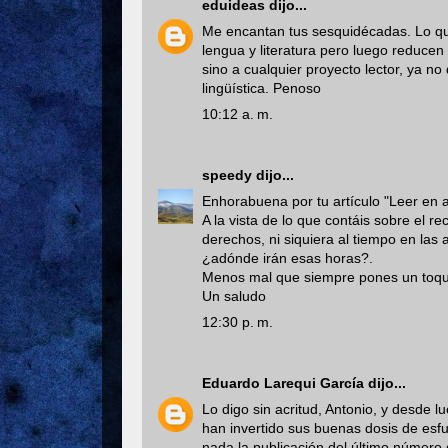
eduideas
dijo...
Me encantan tus sesquidécadas. Lo que
lengua y literatura pero luego reducen
sino a cualquier proyecto lector, ya n
lingüística. Penoso
10:12 a. m.
speedy
dijo...
Enhorabuena por tu artículo "Leer en a
A la vista de lo que contáis sobre el r
derechos, ni siquiera al tiempo en las
¿adónde irán esas horas?.
Menos mal que siempre pones un toque
Un saludo
12:30 p. m.
Eduardo Larequi García
dijo...
Lo digo sin acritud, Antonio, y desde
han invertido sus buenas dosis de esfu
nada la publicación del último número