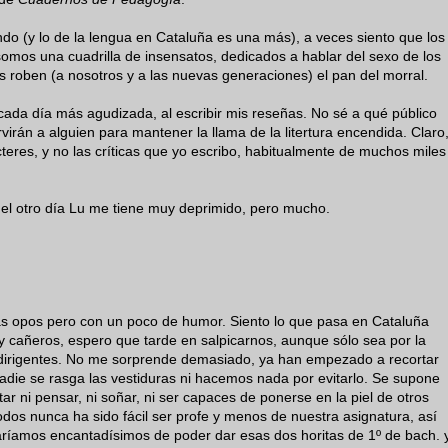
ndo (y lo de la lengua en Cataluña es una más), a veces siento que los
omos una cuadrilla de insensatos, dedicados a hablar del sexo de los
 roben (a nosotros y a las nuevas generaciones) el pan del morral.
ada día más agudizada, al escribir mis reseñas. No sé a qué público
ervirán a alguien para mantener la llama de la litertura encendida. Claro
cteres, y no las críticas que yo escribo, habitualmente de muchos miles
 el otro día Lu me tiene muy deprimido, pero mucho.
as opos pero con un poco de humor. Siento lo que pasa en Cataluña
y cañeros, espero que tarde en salpicarnos, aunque sólo sea por la
 dirigentes. No me sorprende demasiado, ya han empezado a recortar
nadie se rasga las vestiduras ni hacemos nada por evitarlo. Se supone
r ni pensar, ni soñar, ni ser capaces de ponerse en la piel de otros
dos nunca ha sido fácil ser profe y menos de nuestra asignatura, así
ríamos encantadísimos de poder dar esas dos horitas de 1º de bach. 