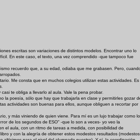
ciones escritas son variaciones de distintos modelos. Encontrar uno lo
fícil. En este caso, el texto, una vez comprendido -que tampoco fue
mismo recuerdo que, a su edad, odiaba que me grabasen. Pero, cuand
 arropados.
ntario. Me consta que en muchos colegios utilizan estas actividades. Es
s.
casi te obliga a llevarlo al aula. Vale la pena probar.
ho la poesía, sólo que hay que trabajarla en clase y permitirles gozar d
stas actividades son buenas para ellos, aunque obliguen a recortar por
io, y más viniendo de quien viene. Para mí es un lujo trabajar como lo
orror de los segundos de ESO" -que lo son a veces- yo veo la
en el aula, con un ritmo de tareas a medida, con posibilidad de
 libro y con la alegría de obtener estos modestos resultados (modestos
 altísimos para el nivel del alumnado nuestro). Y sí, la coordinación