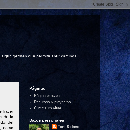
a, algún germen que permita abrir caminos,
Páginas
Página principal
Recursos y proyectos
Curriculum vitae
e hacer
s de la
Datos personales
edor del
Toni Solano
e, como