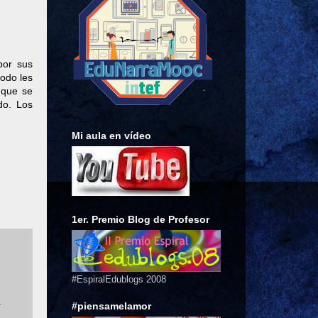
por sus
todo les
 que se
do. Los
Mi aula en vídeo
1er. Premio Blog de Profesor
#EspiralEdublogs 2008
.
#piensamelamor