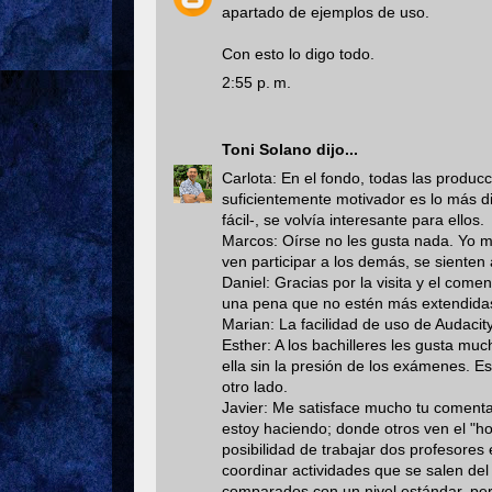
apartado de ejemplos de uso.
Con esto lo digo todo.
2:55 p. m.
Toni Solano
dijo...
Carlota: En el fondo, todas las produc
suficientemente motivador es lo más di
fácil-, se volvía interesante para ellos.
Marcos: Oírse no les gusta nada. Yo 
ven participar a los demás, se sienten
Daniel: Gracias por la visita y el come
una pena que no estén más extendida
Marian: La facilidad de uso de Audacity 
Esther: A los bachilleres les gusta muc
ella sin la presión de los exámenes. E
otro lado.
Javier: Me satisface mucho tu comentar
estoy haciendo; donde otros ven el "h
posibilidad de trabajar dos profesores 
coordinar actividades que se salen del
comparados con un nivel estándar, pero