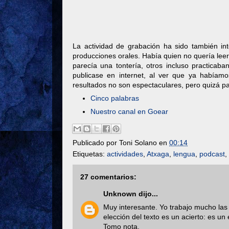
La actividad de grabación ha sido también in
producciones orales. Había quien no quería leer
parecía una tontería, otros incluso practicab
publicase en internet, al ver que ya habíamo
resultados no son espectaculares, pero quizá p
Cinco palabras
Nuestro canal en Goear
Publicado por
Toni Solano
en
00:14
Etiquetas:
actividades
,
Atxaga
,
lengua
,
podcast
,
27 comentarios:
Unknown
dijo...
Muy interesante. Yo trabajo mucho las
elección del texto es un acierto: es u
Tomo nota.