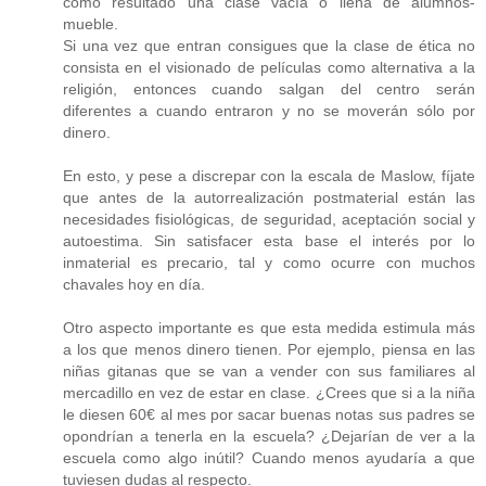
como resultado una clase vacía o llena de alumnos-
mueble.
Si una vez que entran consigues que la clase de ética no
consista en el visionado de películas como alternativa a la
religión, entonces cuando salgan del centro serán
diferentes a cuando entraron y no se moverán sólo por
dinero.
En esto, y pese a discrepar con la escala de Maslow, fíjate
que antes de la autorrealización postmaterial están las
necesidades fisiológicas, de seguridad, aceptación social y
autoestima. Sin satisfacer esta base el interés por lo
inmaterial es precario, tal y como ocurre con muchos
chavales hoy en día.
Otro aspecto importante es que esta medida estimula más
a los que menos dinero tienen. Por ejemplo, piensa en las
niñas gitanas que se van a vender con sus familiares al
mercadillo en vez de estar en clase. ¿Crees que si a la niña
le diesen 60€ al mes por sacar buenas notas sus padres se
opondrían a tenerla en la escuela? ¿Dejarían de ver a la
escuela como algo inútil? Cuando menos ayudaría a que
tuviesen dudas al respecto.