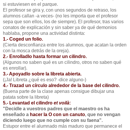
si estuviesen en el parque.
El profesor se gira y, con unos segundos de retraso, los
alumnos callan -a veces- (no les importa que el profesor
sepa que son ellos, los de siempre). El profesor, tras varios
conatos de explicación y sin saber ya de qué demonios
hablaba, propone una actividad distinta:
1.- Coged un folio.
(Cierta desconfianza entre los alumnos, que acatan la orden
con la mosca detrás de la oreja).
2.- Enrolladlo hasta formar un cilindro.
(Algunos no saben qué es un cilindro, otros no saben qué
es enrollar).
3.- Apoyadlo sobre la libreta abierta.
(¡Ja! Libreta ¿qué es eso? -dice alguno-)
4.- Trazad un círculo alrededor de la base del cilindro.
(Buena parte de la clase apenas consigue dibujar una
patata sobre la libreta)
5.- Levantad el cilindro
et voilà
:
"Decidle a vuestros padres que el maestro os ha
enseñado a
hacer la O con un canuto
, que no vengan
diciendo luego que no cumple con su faena".
Estupor entre el alumnado más maduro que permanece el