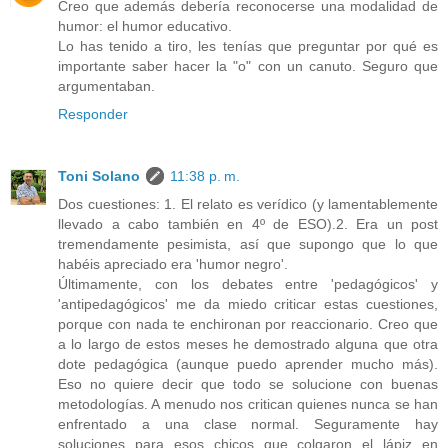
Creo que además debería reconocerse una modalidad de
humor: el humor educativo.
Lo has tenido a tiro, les tenías que preguntar por qué es
importante saber hacer la "o" con un canuto. Seguro que
argumentaban.
Responder
Toni Solano
11:38 p. m.
Dos cuestiones: 1. El relato es verídico (y lamentablemente
llevado a cabo también en 4º de ESO).2. Era un post
tremendamente pesimista, así que supongo que lo que
habéis apreciado era 'humor negro'.
Últimamente, con los debates entre 'pedagógicos' y
'antipedagógicos' me da miedo criticar estas cuestiones,
porque con nada te enchironan por reaccionario. Creo que
a lo largo de estos meses he demostrado alguna que otra
dote pedagógica (aunque puedo aprender mucho más).
Eso no quiere decir que todo se solucione con buenas
metodologías. A menudo nos critican quienes nunca se han
enfrentado a una clase normal. Seguramente hay
soluciones para esos chicos que colgaron el lápiz en