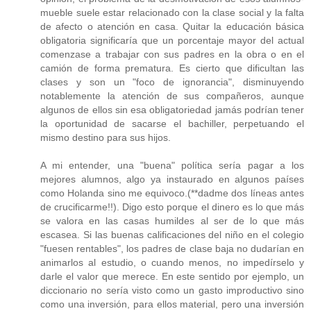
mueble suele estar relacionado con la clase social y la falta
de afecto o atención en casa. Quitar la educación básica
obligatoria significaría que un porcentaje mayor del actual
comenzase a trabajar con sus padres en la obra o en el
camión de forma prematura. Es cierto que dificultan las
clases y son un "foco de ignorancia", disminuyendo
notablemente la atención de sus compañeros, aunque
algunos de ellos sin esa obligatoriedad jamás podrían tener
la oportunidad de sacarse el bachiller, perpetuando el
mismo destino para sus hijos.
A mi entender, una "buena" política sería pagar a los
mejores alumnos, algo ya instaurado en algunos países
como Holanda sino me equivoco.(**dadme dos líneas antes
de crucificarme!!). Digo esto porque el dinero es lo que más
se valora en las casas humildes al ser de lo que más
escasea. Si las buenas calificaciones del niño en el colegio
"fuesen rentables", los padres de clase baja no dudarían en
animarlos al estudio, o cuando menos, no impedírselo y
darle el valor que merece. En este sentido por ejemplo, un
diccionario no sería visto como un gasto improductivo sino
como una inversión, para ellos material, pero una inversión