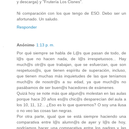
y descarga) y "Frutería Los Cisnes".
Ni comparación con los que tengo de ESO. Debo ser un
afortunado. Un saludo.
Responder
Anónimo
1:13 p. m.
Por qué siempre se habla de L@s que pasan de todo, de
l@s que no hacen nada, de l@s irrespetuosos... Hay
much@s otr@s que trabajan, que se esfuerzan, que son
respetuos@s, que tienen espíritu de superación, incluso,
que tienen muchas más inquietudes de las que teníamos
much@s de nosotr@s a su edad, ya que much@s no
pasábamos de ser buen@s hacedores de exámenes.
Quizá hoy se note más que algun@s molestan en las aulas
porque hace 20 años es@s chic@s desparecían del aula a
los 10, 11, 12... ¿Eso es lo que queremos? O soy una ilusa
o no veo las cosas tan negras.
Por otra parte, igual que se está siempre haciendo una
comparativa entre l@s alumn@s de ayer y l@s de hoy,
podríamos hacer una comparativa entre los padres y las