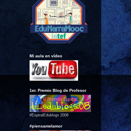
Mi aula en vídeo
1er. Premio Blog de Profesor
#EspiralEdublogs 2008
#piensamelamor