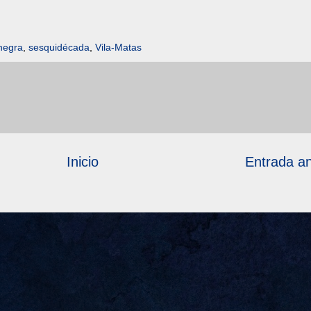
negra
,
sesquidécada
,
Vila-Matas
Inicio
Entrada an