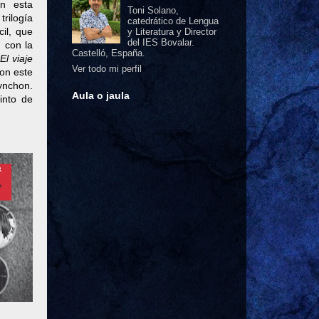
n esta
Toni Solano,
rilogía
catedrático de Lengua
cil, que
y Literatura y Director
del IES Bovalar.
 con la
Castelló, España.
a
El viaje
Ver todo mi perfil
con este
Pynchon.
Aula o jaula
into de