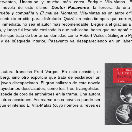
 Cervantes, Unamuno y mucho más cerca Enrique Vila-Matas. E
 novela de este último,
Doctor Pasavento
, la tercera de una t
tleby y compañía
y
El mal de Montano
. Vila-Matas es un autor difí
contexto erudito para disfrutarlo. Quizá en estos tiempos que corren,
inmediata, no sea el autor más recomendable. Llegué a él gracias 
 y luego fui leyendo casi todo lo que publicaba, hasta que me agoté 
tor que trata de borrar su identidad como Robert Walser, Salinger o 
os y de búsqueda interior, Pasavento va desapareciendo en un laber
 autora francesa Fred Vargas. En esta ocasión, el
berg, sino otro expolicía que trata de esclarecer un
 joven discapacitado. El gran hallazgo de esta novela
s ayudantes desclasados, como los Tres Evangelistas,
specie de coro de antihéroes en la trama. Una autora
otras ocasiones. Acercarse a sus novelas puede ser
que el intenso E. Vila-Matas (cuyo nombre al revés es