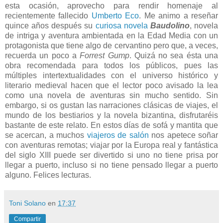
esta ocasión, aprovecho para rendir homenaje al
recientemente fallecido
Umberto Eco
. Me animo a reseñar
quince años después su
curiosa novela
Baudolino
, novela
de intriga y aventura ambientada en la Edad Media con un
protagonista que tiene algo de cervantino pero que, a veces,
recuerda un poco a
Forrest Gump
. Quizá no sea ésta una
obra recomendada para todos los públicos, pues las
múltiples intertextualidades con el universo histórico y
literario medieval hacen que el lector poco avisado la lea
como una novela de aventuras sin mucho sentido. Sin
embargo, si os gustan las narraciones clásicas de viajes, el
mundo de los bestiarios y la novela bizantina, disfrutaréis
bastante de este relato. En estos días de sofá y mantita que
se acercan, a muchos
viajeros de salón
nos apetece soñar
con aventuras remotas; viajar por la Europa real y fantástica
del siglo XIII puede ser divertido si uno no tiene prisa por
llegar a puerto, incluso si no tiene pensado llegar a puerto
alguno. Felices lecturas.
Toni Solano
en
17:37
Compartir