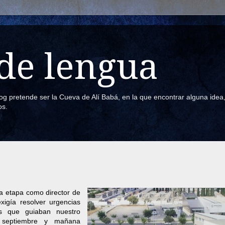
de lengua
blog pretende ser la Cueva de Alí Babá, en la que encontrar alguna ide
os.
a etapa como director de
xigía resolver urgencias
es que guiaban nuestro
septiembre y mañana