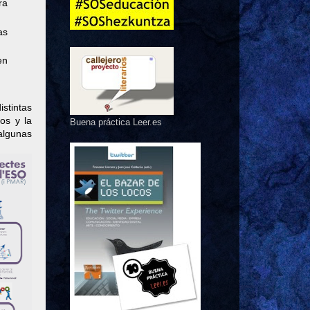
ra
as
en
stintas
os y la
Buena práctica Leer.es
algunas