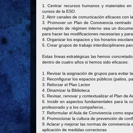
1. Centrar recursos humanos y materiales en l
cursos de la ESO.
2. Abrir canales de comunicación eficaces con l
3. Promover un Plan de Convivencia centrado e
reglamento de régimen interno sea un docume
para hacer las modificaciones necesarias y para 
4. Organizar los espacios y los horarios escola
5. Crear grupos de trabajo interdisciplinares pa
Estas líneas estratégicas las hemos concretado
dentro de cuatro años si hemos sido eficaces:
1. Revisar la asignación de grupos para evitar l
2. Reconfigurar los espacios públicos (patios, p
3. Reforzar el Plan Lector
4. Dinamizar la Biblioteca
5. Revisar, renovar y contextualizar el Plan de A
6. Incidir en aspectos fundamentales para la co
profesorado y a los compañeros...
7. Reformular el Aula de Convivencia como esp
8. Promocionar la cultura de prevención de confl
9. Aclarar y mejorar las normas de convivencia 
aplicación de medidas correctoras