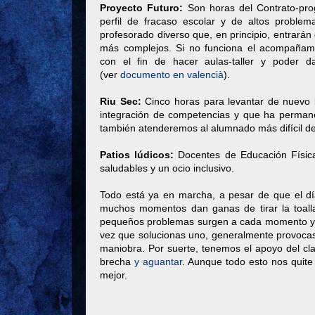
Proyecto Futuro:
Son horas del Contrato-pro
perfil de fracaso escolar y de altos proble
profesorado diverso que, en principio, entrarán
más complejos. Si no funciona el acompañam
con el fin de hacer aulas-taller y poder da
(ver
documento en valencià
).
Riu Sec:
Cinco horas para levantar de nuevo
integración de competencias y que ha permane
también atenderemos al alumnado más difícil d
Patios lúdicos:
Docentes de Educación Física
saludables y un ocio inclusivo.
Todo está ya en marcha, a pesar de que el día
muchos momentos dan ganas de tirar la toalla
pequeños problemas surgen a cada momento y t
vez que solucionas uno, generalmente provocas
maniobra. Por suerte, tenemos el apoyo del cla
brecha
y aguantar
. Aunque todo esto nos quit
mejor.