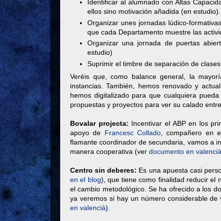
Identificar al alumnado con Altas Capac
ellos sino motivación añadida (en estudio).
Organizar unes jornadas lúdico-formativas
que cada Departamento muestre las activi
Organizar una jornada de puertas abiert
estudio)
Suprimir el timbre de separación de clases y
Veréis que, como balance general, la mayor
instancias. También, hemos renovado y actua
hemos digitalizado para que cualquiera pueda
propuestas y proyectos para ver su calado entre
Bovalar projecta:
Incentivar el ABP en los p
apoyo de
Francesc Collado
, compañero en e
flamante coordinador de secundaria, vamos a in
manera cooperativa (ver
documento en valenci
Centro sin deberes:
Es una apuesta casi perso
en el blog
), que tiene como finalidad reducir el
el cambio metodológico. Se ha ofrecido a los d
ya veremos si hay un número considerable de 
en valencià
).