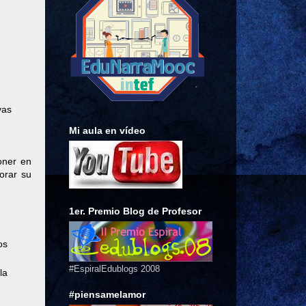
vas
Mi aula en vídeo
oner en
orar su
1er. Premio Blog de Profesor
os
#EspiralEdublogs 2008
la
#piensamelamor