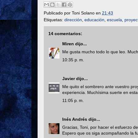
Publicado por
Toni Solano
en
21:43
Etiquetas:
dirección
,
educación
,
escuela
,
proyec
14 comentarios:
Miren
dijo...
Me gusta mucho todo lo que leo. Muchi
10:35 p. m.
Javier
dijo...
Me quito el sombrero ante vuestro pr
experiencia. Muchísima suerte en est
11:05 p. m.
Inés Andrés
dijo...
Gracias, Toni, por hacer el esfuerzo 
Espero que os siga acompañando la fuer