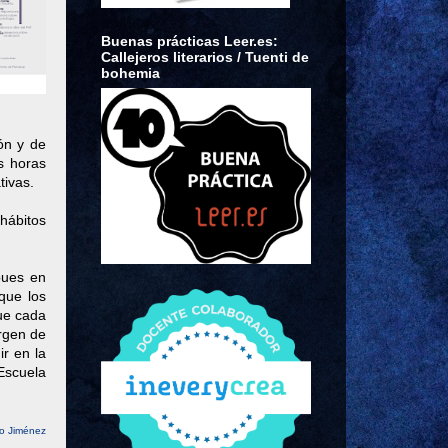
Buenas prácticas Leer.es:
Callejeros literarios / Tuenti de
bohemia
ón y de
s horas
tivas.
hábitos
pues en
que los
ue cada
rgen de
r en la
Escuela
o Jiménez