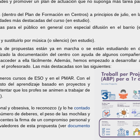
idades y promover un plan de actuación que no suponga más tarea pa
 (dentro del Plan de Formación en Centros) a principios de julio, en l
dades más destacadas del curso (en estudio).
as para el público en general con especial difusión en el barrio (
 sustituirlo por música (o silencio) (en estudio).
ía de propuestas están ya en marcha o se están estudiando en di
lizado la documentación del centro con ayuda de algunos compañer
 acceder a ella fácilmente. Además, hemos empezado a desarrollar 
 el profesorado. Las más destacadas son las siguientes:
rimeros cursos de ESO y en el PMAR. Con el
sto del aprendizaje basado en proyectos y
tentar que los profes se animen a trabajar de
à
).
nal y obsesiva, lo reconozco (y lo he
contado
 número de deberes, el peso de las mochilas y
ocentes la firma de un compromiso personal y
valedores de esta propuesta (ver
documento