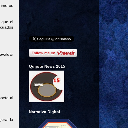
rimeros
 que el
ecuados
 evaluar
Quijote News 2015
speto al
Narrativa Digital
jorar la