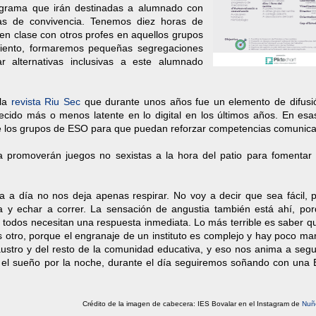
grama que irán destinadas a alumnado con
mas de convivencia. Tenemos diez horas de
 en clase con otros profes en aquellos grupos
iento, formaremos pequeñas segregaciones
r alternativas inclusivas a este alumnado
 la
revista Riu Sec
que durante unos años fue un elemento de difusi
cido más o menos latente en lo digital en los últimos años. En esa
e los grupos de ESO para que puedan reforzar competencias comunica
 promoverán juegos no sexistas a la hora del patio para fomentar 
 a día no nos deja apenas respirar. No voy a decir que sea fácil, 
 y echar a correr. La sensación de angustia también está ahí, por
odos necesitan una respuesta inmediata. Lo más terrible es saber q
 otro, porque el engranaje de un instituto es complejo y hay poco ma
ustro y del resto de la comunidad educativa, y eso nos anima a segui
e el sueño por la noche, durante el día seguiremos soñando con una 
Crédito de la imagen de cabecera: IES Bovalar en el Instagram de
Nuñ