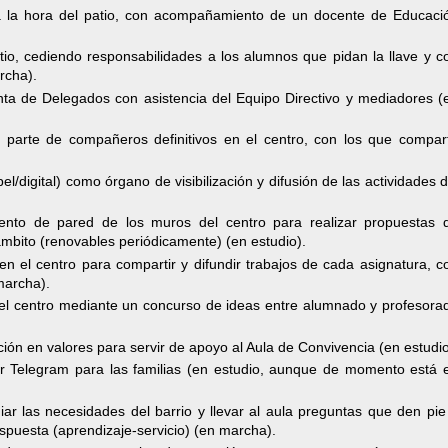
a la hora del patio, con acompañamiento de un docente de Educaci
atio, cediendo responsabilidades a los alumnos que pidan la llave y c
rcha).
ta de Delegados con asistencia del Equipo Directivo y mediadores (
 parte de compañeros definitivos en el centro, con los que compar
l/digital) como órgano de visibilización y difusión de las actividades d
nto de pared de los muros del centro para realizar propuestas 
ámbito (renovables periódicamente) (en estudio).
n el centro para compartir y difundir trabajos de cada asignatura, c
marcha).
del centro mediante un concurso de ideas entre alumnado y profesora
ión en valores para servir de apoyo al Aula de Convivencia (en estudio
or Telegram para las familias (en estudio, aunque de momento está 
ar las necesidades del barrio y llevar al aula preguntas que den pie
spuesta (aprendizaje-servicio) (en marcha).