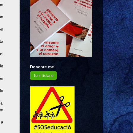
ón
on
en
ta
el
de
Docente.me
Toni Solano
on
do
).
en
 a