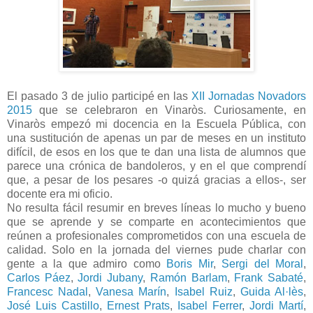
El pasado 3 de julio participé en las
XII Jornadas Novadors
2015
que se celebraron en Vinaròs. Curiosamente, en
Vinaròs empezó mi docencia en la Escuela Pública, con
una sustitución de apenas un par de meses en un instituto
difícil, de esos en los que te dan una lista de alumnos que
parece una crónica de bandoleros, y en el que comprendí
que, a pesar de los pesares -o quizá gracias a ellos-, ser
docente era mi oficio.
No resulta fácil resumir en breves líneas lo mucho y bueno
que se aprende y se comparte en acontecimientos que
reúnen a profesionales comprometidos con una escuela de
calidad. Solo en la jornada del viernes pude charlar con
gente a la que admiro como
Boris Mir
,
Sergi del Moral
,
Carlos Páez
,
Jordi Jubany
,
Ramón Barlam
,
Frank Sabaté
,
Francesc Nadal
,
Vanesa Marín
,
Isabel Ruiz
,
Guida Al·lès
,
José Luis Castillo
,
Ernest Prats
,
Isabel Ferrer
,
Jordi Martí
,