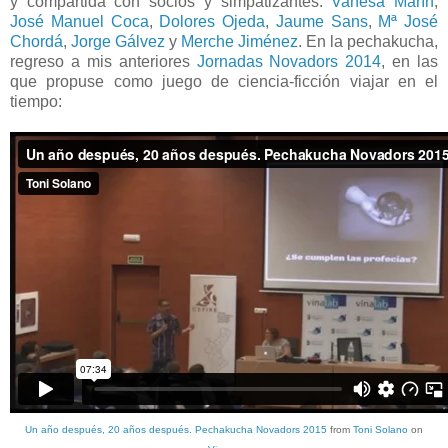
y compartida con socios y simpatizantes:
Vanesa Marín
,
José Manuel Coca
,
Dolores Ojeda
,
Jaume Sans
,
Mª José
Chordá
,
Jorge Gálvez
y
Merche Jiménez
. En la pechakucha,
regreso a mis anteriores
Jornadas Novadors 2014
, en las
que propuse como juego de ciencia-ficción viajar en el
tiempo:
Un año después, 20 años después. Pechakucha Novadors 2015
from
Toni Solano
on