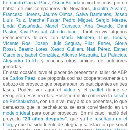
Fernando García Páez
,
Óscar Boluda
y muchos más, por no
hablar de mis compañeros de Novadors,
Juanfra Álvarez
,
Francesc Llorens
,
Jaume Olmos
,
Salva Barrientos
,
Josep
Lluís Ruiz
,
Merche Fuster
,
Pedro Miguel
,
Sergio Mestre
,
Linda Castañeda
,
Manel Canseco
,
Ana Ovando
,
Dani
Pastor
,
Xavi Pascual
,
Alfredo Juan
... También viví algunos
reencuentros felices con
María Montero
,
Lluís Tomàs
,
Vicente Ros
,
Josep Lluís Segura
,
Pilar Ferrer
,
Gloria
Rossi
,
Beatriz Lores
,
Xesco Guillem
,
Nati Pérez
,
Esther
Carcelén
,
Isabel González
,
Alfonso Mezquita
,
Lu Palacios
,
Alejandro Folch
y muchos otros amigos de anteriores
jornadas.
En esta ocasión, tuve el placer de presentar el taller de ABP
de
Carlos Páez
, que proponía cocinar cooperativamente un
esbozo de proyecto que preparaban los participantes en tres
fases. Podéis ver aquí el
vídeo
y el
padlet
donde se
recogieron esas recetas. Posteriormente comenzó la
sesión
de Pechakuchas
, con un nivel muy alto de ponentes, lo que
demuestra que la pechakucha se está convirtiendo en un
modelo ideal
para contar proyectos. En mi caso, hablé del
proyecto
"20 años después"
, que ya
he reseñado en el
blog
, y que ha sido fuente de alegría y satisfacción personal