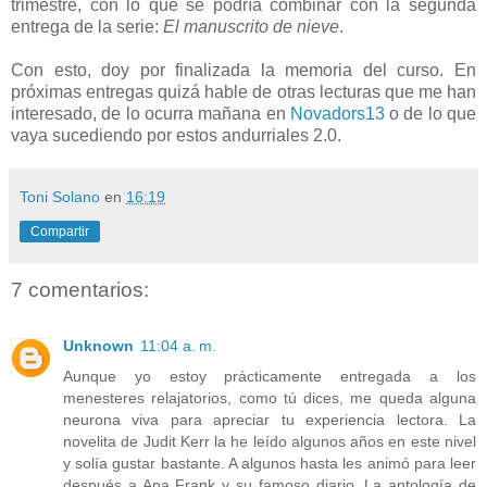
trimestre, con lo que se podría combinar con la segunda
entrega de la serie:
El manuscrito de nieve
.
Con esto, doy por finalizada la memoria del curso. En
próximas entregas quizá hable de otras lecturas que me han
interesado, de lo ocurra mañana en
Novadors13
o de lo que
vaya sucediendo por estos andurriales 2.0.
Toni Solano
en
16:19
Compartir
7 comentarios:
Unknown
11:04 a. m.
Aunque yo estoy prácticamente entregada a los
menesteres relajatorios, como tú dices, me queda alguna
neurona viva para apreciar tu experiencia lectora. La
novelita de Judit Kerr la he leído algunos años en este nivel
y solía gustar bastante. A algunos hasta les animó para leer
después a Ana Frank y su famoso diario. La antología de