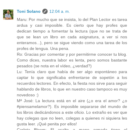
Toni Solano
12:04 a. m.
Maru: Por mucho que se insista, lo del Plan Lector es tarea
ardua y casi imposible. Es cierto que hay profes que
dedican tiempo a fomentar la lectura (que no se trata de
que se lean un libro en cada asignatura, a ver si nos
enteramos...), pero se sigue viendo como una tarea de los
profes de lengua. Una pena.
Ro: Gracias por comentar y por permitirme conocer tu blog.
Como dices, nuestra labor es lenta, pero somos bastante
pesados (se nota en el vídeo, ¿verdad?)
Lu: Tenía claro que había de ser algo espontáneo para
captar lo que significaba enfrentarse de sopetón a los
recuerdos lectores. En efecto, la fiesta nos sirve para seguir
hablando de libros, lo que en nuestro caso tampoco es muy
novedoso :)
Mª José: La lectura está en el aire (¿o era el amor? ¿o
#piensamelamor?). Es imposible separarse del mundo de
los libros dedicándonos a este oficio. Lo extraño es ver que
hay colegas que no leen, colegas a quienes ni siquiera les
gusta leer. ¡Qué penita por ellos!
Carlota Bloom: El asalto a mano armada tiene el