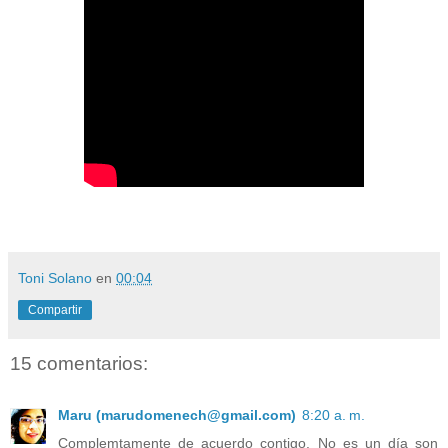
Toni Solano
en
00:04
Compartir
15 comentarios:
Maru (marudomenech@gmail.com)
8:20 a. m.
Complemtamente de acuerdo contigo. No es un día son