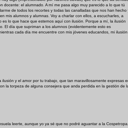
zón docente: el alumnado. A mí me pasa algo muy parecido a lo que tú
idarme de todos los recortes y todas las canalladas que nos han hecho 
en mis alumnos y alumnas. Voy a charlar con ellos, a escucharles, a
sto es lo que hace que estemos aquí con ilusión. Porque a mí, la ilusión
do. El día que supriman a los alumnos (evidentemente esto es
 mientras cada día me encuentre con mis jóvenes educandos, mi ilusión
 ilusión y el amor por tu trabajo, que tan maravillosamente expresas e
 con la torpeza de alguna consejera que anda perdida en la gestión de l
nsuela leerte, aunque yo ya sé que no podré aguantar a la Cospetropa