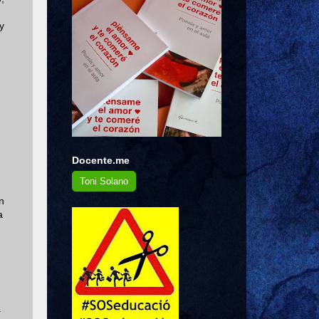
y
Docente.me
Toni Solano
n
a
.