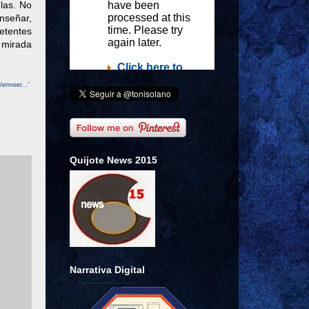
ulas. No
enseñar,
petentes
a mirada
Vermeer...
'
Quijote News 2015
Narrativa Digital