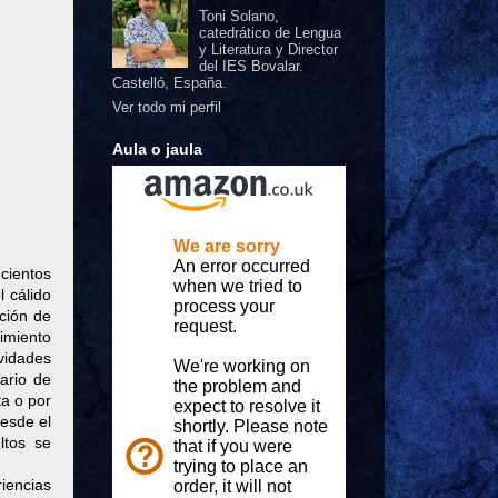
Toni Solano,
catedrático de Lengua
y Literatura y Director
del IES Bovalar.
Castelló, España.
Ver todo mi perfil
Aula o jaula
 cientos
l cálido
ción de
imiento
ividades
ario de
ta o por
desde el
ltos se
iencias