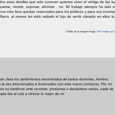
dos esos detalles que solo conocen quienes viven el vértigo de las a
tar, resistir, soportar, afrontar... no. Mi trabajo siempre ha sido 
 otros más feos quedan reservados para los políticos y para sus incom
lfarro, al menos les está vedado el lujo de sentir clavada en ellos l
Crédito de la imagen:Image: '
Het meisje van 
an clara los sentimientos encontrados de tantos docentes, heridos,
y a la vez emocionados e ilusionados con este nuevo comienzo. Por mi
 es no rendirme ante recortes, presiones o desánimos varios, nada de
cada día al cole a ofrecer lo mejor de mí.