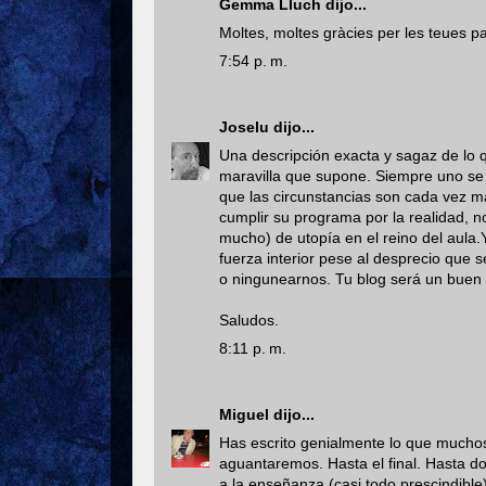
Gemma Lluch
dijo...
Moltes, moltes gràcies per les teues pa
7:54 p. m.
Joselu
dijo...
Una descripción exacta y sagaz de lo qu
maravilla que supone. Siempre uno se p
que las circunstancias son cada vez má
cumplir su programa por la realidad, n
mucho) de utopía en el reino del aula.
fuerza interior pese al desprecio que 
o ningunearnos. Tu blog será un buen b
Saludos.
8:11 p. m.
Miguel
dijo...
Has escrito genialmente lo que mucho
aguantaremos. Hasta el final. Hasta d
a la enseñanza (casi todo prescindible