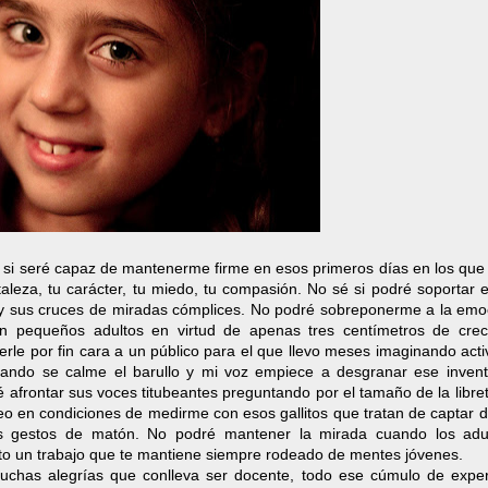
é si seré capaz de mantenerme firme en esos primeros días en los que
taleza, tu carácter, tu miedo, tu compasión. No sé si podré soportar e
 y sus cruces de miradas cómplices. No podré sobreponerme a la emo
en pequeños adultos en virtud de apenas tres centímetros de crec
nerle por fin cara a un público para el que llevo meses imaginando act
uando se calme el barullo y mi voz empiece a desgranar ese invent
afrontar sus voces titubeantes preguntando por el tamaño de la libre
eo en condiciones de medirme con esos gallitos que tratan de captar 
s gestos de matón. No podré mantener la mirada cuando los adu
to un trabajo que te mantiene siempre rodeado de mentes jóvenes.
uchas alegrías que conlleva ser docente, todo ese cúmulo de exper