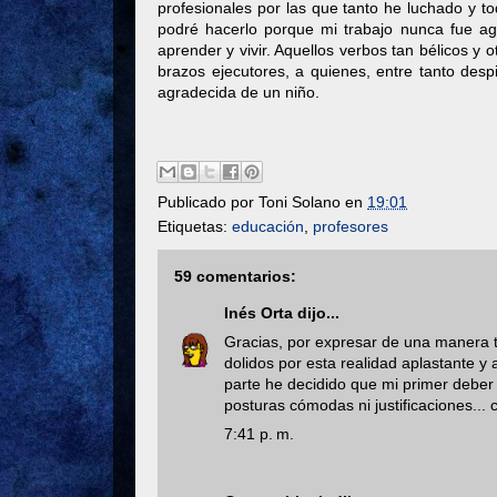
profesionales por las que tanto he luchado y to
podré hacerlo porque mi trabajo nunca fue aguan
aprender y vivir. Aquellos verbos tan bélicos y
brazos ejecutores, a quienes, entre tanto despi
agradecida de un niño.
Publicado por
Toni Solano
en
19:01
Etiquetas:
educación
,
profesores
59 comentarios:
Inés Orta
dijo...
Gracias, por expresar de una manera t
dolidos por esta realidad aplastante 
parte he decidido que mi primer deber
posturas cómodas ni justificaciones... 
7:41 p. m.