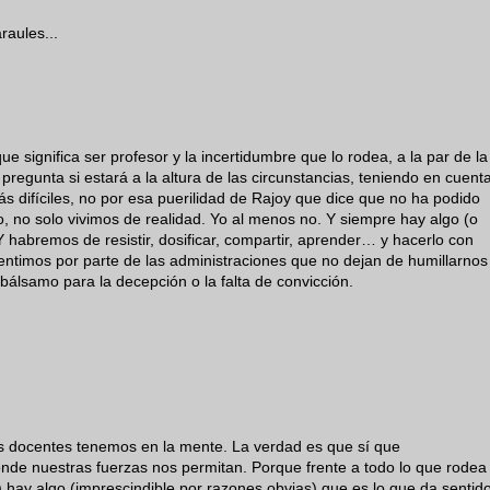
raules...
e significa ser profesor y la incertidumbre que lo rodea, a la par de la
regunta si estará a la altura de las circunstancias, teniendo en cuent
s difíciles, no por esa puerilidad de Rajoy que dice que no ha podido
o, no solo vivimos de realidad. Yo al menos no. Y siempre hay algo (o
Y habremos de resistir, dosificar, compartir, aprender… y hacerlo con
sentimos por parte de las administraciones que no dejan de humillarnos
álsamo para la decepción o la falta de convicción.
s docentes tenemos en la mente. La verdad es que sí que
onde nuestras fuerzas nos permitan. Porque frente a todo lo que rodea
) hay algo (imprescindible por razones obvias) que es lo que da sentido