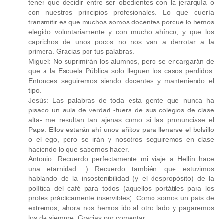
tener que decidir entre ser obedientes con la jerarquía o
con nuestros principios profesionales. Lo que quería
transmitir es que muchos somos docentes porque lo hemos
elegido voluntariamente y con mucho ahínco, y que los
caprichos de unos pocos no nos van a derrotar a la
primera. Gracias por tus palabras.
Miguel: No suprimirán los alumnos, pero se encargarán de
que a la Escuela Pública solo lleguen los casos perdidos.
Entonces seguiremos siendo docentes y manteniendo el
tipo.
Jesús: Las palabras de toda esta gente que nunca ha
pisado un aula de verdad -fuera de sus colegios de clase
alta- me resultan tan ajenas como si las pronunciase el
Papa. Ellos estarán ahí unos añitos para llenarse el bolsillo
o el ego, pero se irán y nosotros seguiremos en clase
haciendo lo que sabemos hacer.
Antonio: Recuerdo perfectamente mi viaje a Hellín hace
una etarnidad :) Recuerdo también que estuvimos
hablando de la insostenibilidad (y el despropósito) de la
política del café para todos (aquellos portátiles para los
profes prácticamente inservibles). Como somos un país de
extremos, ahora nos hemos ido al otro lado y pagaremos
los de siempre. Gracias por comentar.