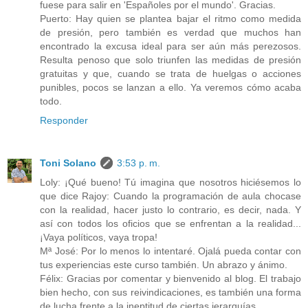
fuese para salir en 'Españoles por el mundo'. Gracias.
Puerto: Hay quien se plantea bajar el ritmo como medida
de presión, pero también es verdad que muchos han
encontrado la excusa ideal para ser aún más perezosos.
Resulta penoso que solo triunfen las medidas de presión
gratuitas y que, cuando se trata de huelgas o acciones
punibles, pocos se lanzan a ello. Ya veremos cómo acaba
todo.
Responder
Toni Solano
3:53 p. m.
Loly: ¡Qué bueno! Tú imagina que nosotros hiciésemos lo
que dice Rajoy: Cuando la programación de aula chocase
con la realidad, hacer justo lo contrario, es decir, nada. Y
así con todos los oficios que se enfrentan a la realidad...
¡Vaya políticos, vaya tropa!
Mª José: Por lo menos lo intentaré. Ojalá pueda contar con
tus experiencias este curso también. Un abrazo y ánimo.
Félix: Gracias por comentar y bienvenido al blog. El trabajo
bien hecho, con sus reivindicaciones, es también una forma
de lucha frente a la ineptitud de ciertas jerarquías.