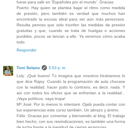
fuese para salir en 'Españoles por el mundo'. Gracias.
Puerto: Hay quien se plantea bajar el ritmo como medida
de presión, pero también es verdad que muchos han
encontrado la excusa ideal para ser aún más perezosos.
Resulta penoso que solo triunfen las medidas de presión
gratuitas y que, cuando se trata de huelgas o acciones
punibles, pocos se lanzan a ello. Ya veremos cómo acaba
todo.
Responder
Toni Solano
3:53 p. m.
Loly: ¡Qué bueno! Tú imagina que nosotros hiciésemos lo
que dice Rajoy: Cuando la programación de aula chocase
con la realidad, hacer justo lo contrario, es decir, nada. Y
así con todos los oficios que se enfrentan a la realidad...
¡Vaya políticos, vaya tropa!
Mª José: Por lo menos lo intentaré. Ojalá pueda contar con
tus experiencias este curso también. Un abrazo y ánimo.
Félix: Gracias por comentar y bienvenido al blog. El trabajo
bien hecho, con sus reivindicaciones, es también una forma
de lucha frente a la ineptitud de ciertas jerarquías.