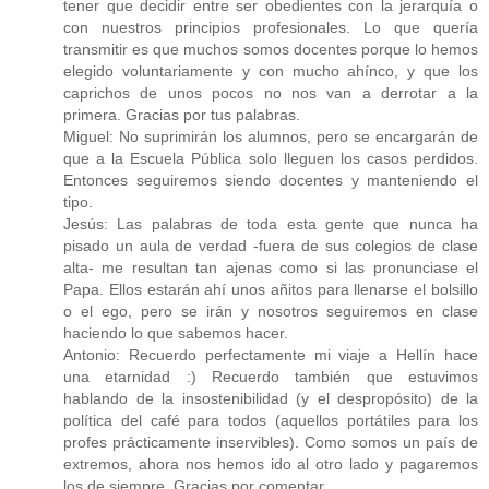
tener que decidir entre ser obedientes con la jerarquía o
con nuestros principios profesionales. Lo que quería
transmitir es que muchos somos docentes porque lo hemos
elegido voluntariamente y con mucho ahínco, y que los
caprichos de unos pocos no nos van a derrotar a la
primera. Gracias por tus palabras.
Miguel: No suprimirán los alumnos, pero se encargarán de
que a la Escuela Pública solo lleguen los casos perdidos.
Entonces seguiremos siendo docentes y manteniendo el
tipo.
Jesús: Las palabras de toda esta gente que nunca ha
pisado un aula de verdad -fuera de sus colegios de clase
alta- me resultan tan ajenas como si las pronunciase el
Papa. Ellos estarán ahí unos añitos para llenarse el bolsillo
o el ego, pero se irán y nosotros seguiremos en clase
haciendo lo que sabemos hacer.
Antonio: Recuerdo perfectamente mi viaje a Hellín hace
una etarnidad :) Recuerdo también que estuvimos
hablando de la insostenibilidad (y el despropósito) de la
política del café para todos (aquellos portátiles para los
profes prácticamente inservibles). Como somos un país de
extremos, ahora nos hemos ido al otro lado y pagaremos
los de siempre. Gracias por comentar.