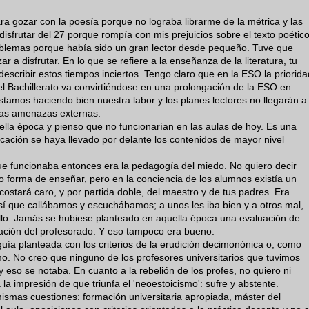
a gozar con la poesía porque no lograba librarme de la métrica y las
isfrutar del 27 porque rompía con mis prejuicios sobre el texto poético
oblemas porque había sido un gran lector desde pequeño. Tuve que
a disfrutar. En lo que se refiere a la enseñanza de la literatura, tu
escribir estos tiempos inciertos. Tengo claro que en la ESO la priorida
el Bachillerato va convirtiéndose en una prolongación de la ESO en
estamos haciendo bien nuestra labor y los planes lectores no llegarán a
tas amenazas externas.
ella época y pienso que no funcionarían en las aulas de hoy. Es una
cación se haya llevado por delante los contenidos de mayor nivel
ue funcionaba entonces era la pedagogía del miedo. No quiero decir
 forma de enseñar, pero en la conciencia de los alumnos existía un
costará caro, y por partida doble, del maestro y de tus padres. Era
sí que callábamos y escuchábamos; a unos les iba bien y a otros mal,
llo. Jamás se hubiese planteado en aquella época una evaluación de
ción del profesorado. Y eso tampoco era bueno.
eguía planteada con los criterios de la erudición decimonónica o, como
smo. No creo que ninguno de los profesores universitarios que tuvimos
 eso se notaba. En cuanto a la rebelión de los profes, no quiero ni
la impresión de que triunfa el 'neoestoicismo': sufre y abstente.
ismas cuestiones: formación universitaria apropiada, máster del