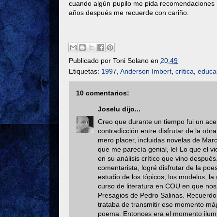
cuando algún pupilo me pida recomendaciones par
años después me recuerde con cariño.
Publicado por
Toni Solano
en
20:49
Etiquetas:
1997
,
Anderson Imbert
,
crítica
,
educa
10 comentarios:
Joselu
dijo...
Creo que durante un tiempo fui un acep
contradicción entre disfrutar de la obr
mero placer, incluidas novelas de Marc
que me parecía genial, leí Lo que el vi
en su análisis crítico que vino despué
comentarista, logré disfrutar de la poe
estudio de los tópicos, los modelos, la
curso de literatura en COU en que nos
Presagios de Pedro Salinas. Recuerd
trataba de transmitir ese momento mág
poema. Entonces era el momento ilumina