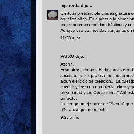
mjchorda
dijo...
Cierto,imprescindible una asignatura d
aquellos años. En cuanto a la situaci
emprendamos medidas drásticas y conj
Aunque eso de medidas conjuntas en nu
11:38 a. m.
PATXO dijo...
Azorín,
Eran otros tiempos. En las aulas era dif
sociedad, ni los profes más modernos 
algún ejercicio de creación... La cue
escribir y leer con un objetivo claro y
universidad y las Oposiciones? Ahí est
un texto.
Lu, tengo un ejemplar de "Senda" que
añoranza que no miente.
9:23 a. m.