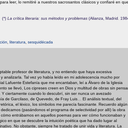
a leer, lo remitiré a nuestros sacrosantos clásicos y confiaré en que
(*)
La crítica literaria: sus métodos y problemas
(Alianza, Madrid. 198
ción
,
literatura
,
sesquidécada
table profesor de literatura, y no entiendo que haya excesiva
a y analizarla. Tal vez yo había leído en mi adolescencia mucho por
ial Lafuente Estefanía que me encantaban, leí a Álvaro de la Iglesia
ento se llevó, Los cipreses creen en Dios y multitud de obras sin pensa
s. Y ciertamente cuando lo descubrí, sin ser nunca un avezado
sía de Garcilaso, de Quevedo, de Fray Luis… El análisis textual, del
 retórica, el léxico, los símbolos me parecía fascinante. Recuerdo algún
 dedicamos (pasándonos el programa de selectividad por allí) la obra
o cómo entrábamos en aquellos poemas para ver cómo funcionaban y
ico en que se descubre la intuición poética que ha dado lugar al
tivo. No obstante, siempre he tratado de unir vida y literatura. La