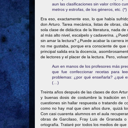
aun las clasificaciones sin valor crítico cu
metros y estrofas, de los géneros, etc. (*)
Era eso, exactamente eso, lo que había sufrido
don Arturo. Tarea mecánica, listas de obras, cla
sola clase de didáctica de la literatura, nada de cl
al más alto nivel, escalpelo y cadaverina. ¿Puede
sin amar la lectura? ¿Puede acabar la carrera in
no me gustaba, porque era consciente de que m
principal salida era la docencia, asombrosament
de lectores y el placer de la lectura. Pero, vol
Aun en manos de los profesores más precav
que fue confeccionar recetas para leer 
problemas: ¿por qué enseñarla? ¿qué e
(…)
Treinta años después de las clases de don Artu
y buenas dosis de costumbre la tradición en
cuestiones sin hallar respuesta o tratando de
como no hay mal que cien años dure, quizá los
Con casi cuarenta alumnos en el aula recuperaré
obras de Garcilaso, Fray Luis de Granada o 
ortografía. Trataré por todos los medios de que