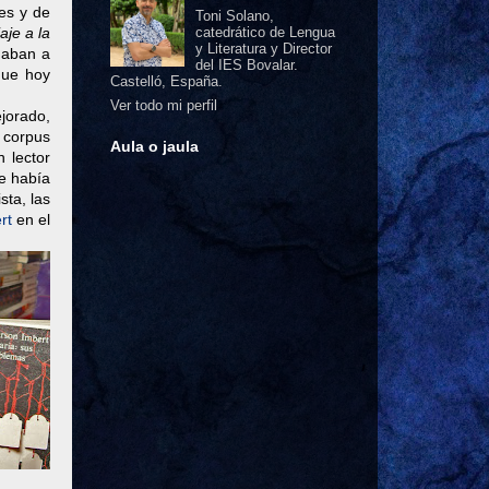
es y de
Toni Solano,
aje a la
catedrático de Lengua
y Literatura y Director
daban a
del IES Bovalar.
que hoy
Castelló, España.
Ver todo mi perfil
jorado,
 corpus
Aula o jaula
n lector
ue había
sta, las
rt
en el