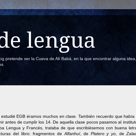
de lengua
blog pretende ser la Cueva de Alí Babá, en la que encontrar alguna ide
os.
ue estudié EGB éramos muchos en clase. También recuerdo que había
 antes de cumplir los 14. De aquella clase pocos pasamos al institut
aba Lengua y Francés, trataba de que escribiésemos con buena letr
ecturas del libro: fragmentos de
Alfanhuí
, de
Platero y yo
, de
Zala