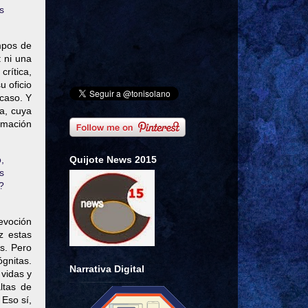
s
empos de
: ni una
crítica,
u oficio
 caso. Y
a, cuya
ormación
Quijote News 2015
,
s
?
evoción
z estas
s. Pero
gnitas.
Narrativa Digital
 vidas y
ltas de
 Eso sí,