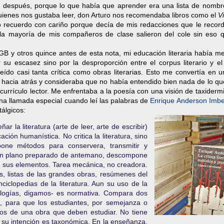
pe después, porque lo que había que aprender era una lista de nombr
quienes nos gustaba leer, don Arturo nos recomendaba libros como el
Vi
 recuerdo con cariño porque decía de mis redacciones que le recor
la mayoría de mis compañeros de clase salieron del cole sin eso 
B y otros quince antes de esta nota, mi educación literaria había me
 su escasez sino por la desproporción entre el corpus literario y el
leído casi tanta crítica como obras literarias. Esto me convertía en u
a hacia atrás y consideraba que no había entendido bien nada de lo q
urrículo lector. Me enfrentaba a la poesía con una visión de taxidermi
 una llamada especial cuando leí las palabras de
Enrique Anderson Imbe
tálgicos:
la literatura (arte de leer, arte de escribir)
ación humanística. No critica la literatura, sino
opone métodos para conservera, transmitir y
do un plano preparado de antemano, descompone
an sus elementos. Tarea mecánica, no creadora.
s, listas de las grandes obras, resúmenes del
nciclopedias de la literatura. Aun su uso de la
ntologías, digamos- es normativa. Compara dos
 para que los estudiantes, por semejanza o
gos de una obra que deben estudiar. No tiene
 su intención es taxonómica. En la enseñanza,