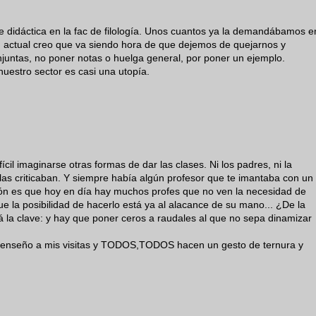
e didáctica en la fac de filología. Unos cuantos ya la demandábamos e
ón actual creo que va siendo hora de que dejemos de quejarnos y
untas, no poner notas o huelga general, por poner un ejemplo.
estro sector es casi una utopía.
ícil imaginarse otras formas de dar las clases. Ni los padres, ni la
las criticaban. Y siempre había algún profesor que te imantaba con un
stión es que hoy en día hay muchos profes que no ven la necesidad de
 que la posibilidad de hacerlo está ya al alacance de su mano... ¿De la
á la clave: y hay que poner ceros a raudales al que no sepa dinamizar
 enseño a mis visitas y TODOS,TODOS hacen un gesto de ternura y