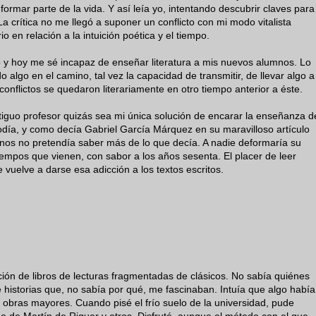
 formar parte de la vida. Y así leía yo, intentando descubrir claves para
La crítica no me llegó a suponer un conflicto con mi modo vitalista
io en relación a la intuición poética y el tiempo.
o y hoy me sé incapaz de enseñar literatura a mis nuevos alumnos. Lo
 algo en el camino, tal vez la capacidad de transmitir, de llevar algo a
onflictos se quedaron literariamente en otro tiempo anterior a éste.
tiguo profesor quizás sea mi única solución de encarar la enseñanza d
 podía, y como decía Gabriel García Márquez en su maravilloso artículo
nos no pretendía saber más de lo que decía. A nadie deformaría su
 tiempos que vienen, con sabor a los años sesenta. El placer de leer
 vuelve a darse esa adicción a los textos escritos.
ión de libros de lecturas fragmentadas de clásicos. No sabía quiénes
 historias que, no sabía por qué, me fascinaban. Intuía que algo había
 obras mayores. Cuando pisé el frío suelo de la universidad, pude