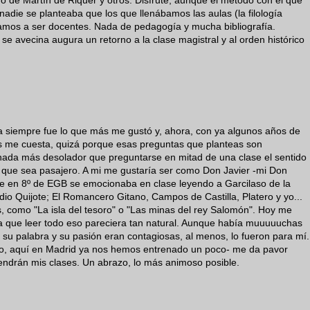
mano de Martín de Riquer y otros. Disfruté, aunque el método con el que
 nadie se planteaba que los que llenábamos las aulas (la filología
mos a ser docentes. Nada de pedagogía y mucha bibliografía.
 se avecina augura un retorno a la clase magistral y al orden histórico
ra siempre fue lo que más me gustó y, ahora, con ya algunos años de
ás me cuesta, quizá porque esas preguntas que planteas son
nada más desolador que preguntarse en mitad de una clase el sentido
que sea pasajero. A mi me gustaría ser como Don Javier -mi Don
que en 8º de EGB se emocionaba en clase leyendo a Garcilaso de la
io Quijote; El Romancero Gitano, Campos de Castilla, Platero y yo...
 como "La isla del tesoro" o "Las minas del rey Salomón". Hoy me
 que leer todo eso pareciera tan natural. Aunque había muuuuuchas
 su palabra y su pasión eran contagiosas, al menos, lo fueron para mí.
o, aquí en Madrid ya nos hemos entrenado un poco- me da pavor
tendrán mis clases. Un abrazo, lo más animoso posible.