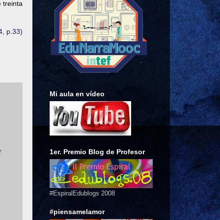
 treinta
4, p.33)
Mi aula en vídeo
r
1er. Premio Blog de Profesor
#EspiralEdublogs 2008
#piensamelamor