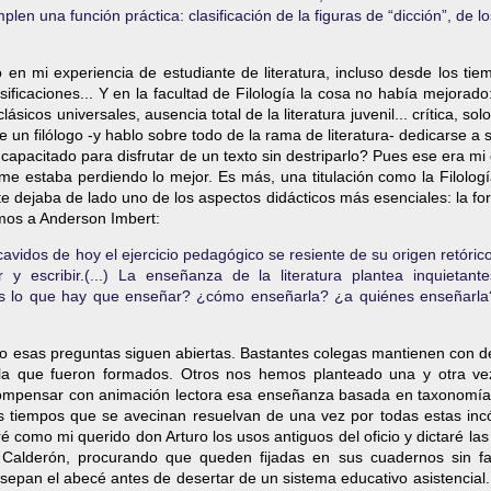
mplen una función práctica: clasificación de la figuras de “dicción”, de lo
 en mi experiencia de estudiante de literatura, incluso desde los ti
sificaciones... Y en la facultad de Filología la cosa no había mejorado
ásicos universales, ausencia total de la literatura juvenil... crítica, solo 
 un filólogo -y hablo sobre todo de la rama de literatura- dedicarse a s
capacitado para disfrutar de un texto sin destriparlo? Pues ese era mi
e estaba perdiendo lo mejor. Es más, una titulación como la Filologí
e dejaba de lado uno de los aspectos didácticos más esenciales: la f
vamos a Anderson Imbert:
idos de hoy el ejercicio pedagógico se resiente de su origen retórico
y escribir.(...) La enseñanza de la literatura plantea inquietante
s lo que hay que enseñar? ¿cómo enseñarla? ¿a quiénes enseñarla
ro esas preguntas siguen abiertas. Bastantes colegas mantienen con d
 la que fueron formados. Otros nos hemos planteado una y otra ve
 compensar con animación lectora esa enseñanza basada en taxonomía
 tiempos que se avecinan resuelvan de una vez por todas estas incó
 como mi querido don Arturo los usos antiguos del oficio y dictaré las
Calderón, procurando que queden fijadas en sus cuadernos sin fa
 sepan el abecé antes de desertar de un sistema educativo asistencial.