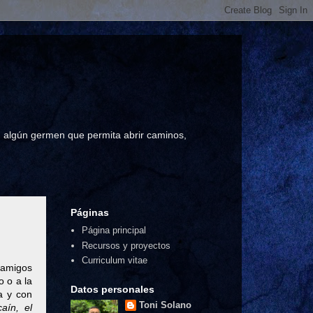
a, algún germen que permita abrir caminos,
Páginas
Página principal
Recursos y proyectos
Curriculum vitae
 amigos
o o a la
Datos personales
a y con
Toni Solano
caín, el