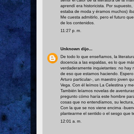
sentir el calor de la literatura de la 
aprendí era historicista. Por supuesto,
estaba de moda y éramos muchos) íba
Me cuesta admitirlo, pero el futuro que
de los contenidos.
11:27 p. m.
Unknown
dijo...
De todo lo que enseñamos, la literatu
docencia a las espaldas, es lo que m
verdaderamente inquietantes: no hay 
de eso que estamos haciendo. Espero 
Arturo particular-, un maestro joven 
Vega. Con él leímos La Celestina y med
También leíamos novelas de aventuras,
pregunto cómo haría este hombre para
cosas que no entendíamos, su lectura,
Con la que se nos viene encima -buen
plantearme el sentido o el sesgo que 
12:01 a. m.