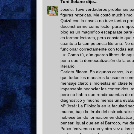
Toni Solano
dijo...
Joselu: Tuve verdaderos problemas par
figuras retóricas. Me costó muchísimo d
Quizá con la novela no tuve tantos pr
deconstruirme como lector para empezar 
blog es un magnífico escaparate para d
es formar lectores, pero constato que 
cuanto a la competencia literaria. No 
funcionar correctamente con todas es
Lu: Como tú, aún guardo libros de aqu
pena que la democratización de la edu
literario.
Carlota Bloom: En algunos casos, lo q
que todos los maestros lo usasen como
mensaje claro: si molestas en clase te 
impensable negociar los contenidos, a
pero no había que rendir cuentas de e
diagnóstico y mucho menos una evalua
Mª José: La Filología en la facultad s
mucho, bajo la férula del estructurali
hubiese tenido formación en didáctica y
pensar. Igual que en el Barroco, me da 
Patxo: Volvemos una y otra vez a las m