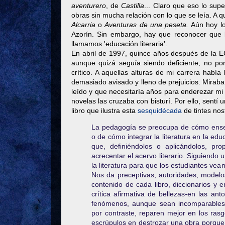
aventurero
, de
Castilla
... Claro que eso lo su
obras sin mucha relación con lo que se leía. A 
Alcarria
o
Aventuras de una peseta.
Aún hoy lo
Azorín. Sin embargo, hay que reconocer que 
llamamos 'educación literaria'.
En abril de 1997, quince años después de la EG
aunque quizá seguía siendo deficiente, no por
crítico. A aquellas alturas de mi carrera había 
demasiado avisado y lleno de prejuicios. Mirab
leído y que necesitaría años para enderezar mi c
novelas las cruzaba con bisturí. Por ello, sentí
libro que ilustra esta
sesquidécada
de tintes nos
La pedagogía se preocupa de cómo enseñar 
o de cómo integrar la literatura en la educ
que, definiéndolos o aplicándolos, pr
acrecentar el acervo literario. Siguien
la literatura para que los estudiantes ve
Nos da preceptivas, autoridades, modelo
contenido de cada libro, diccionarios y e
crítica afirmativa de bellezas-en las a
fenómenos, aunque sean incomparables,
por contraste, reparen mejor en los ras
escrúpulos en destrozar una obra porque