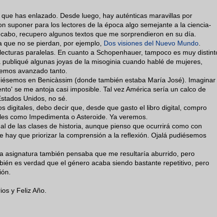
ca que has enlazado. Desde luego, hay auténticas maravillas por
n suponer para los lectores de la época algo semejante a la ciencia-
 a cabo, recupero algunos textos que me sorprendieron en su día.
a que no se pierdan, por ejemplo,
Dos visiones del Nuevo Mundo
.
 lecturas paralelas. En cuanto a Schopenhauer, tampoco es muy distint
a publiqué algunas joyas de la misoginia cuando hablé de mujeres,
 hemos avanzado tanto.
idiésemos en Benicàssim (donde también estaba María José). Imaginar
nto' se me antoja casi imposible. Tal vez América sería un calco de
stados Unidos, no sé.
s digitales, debo decir que, desde que gasto el libro digital, compro
riales como Impedimenta o Asteroide. Ya veremos.
l de las clases de historia, aunque pienso que ocurrirá como con
ue hay que priorizar la comprensión a la reflexión. Ojalá pudiésemos
 asignatura también pensaba que me resultaría aburrido, pero
bién es verdad que el género acaba siendo bastante repetitivo, pero
ión.
os y Feliz Año.