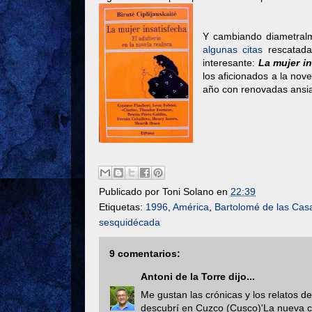
Y cambiando diametralm
algunas citas
rescatada
interesante:
La mujer in
los aficionados a la nov
año con renovadas ansia
Publicado por
Toni Solano
en
22:39
Etiquetas:
1996
,
América
,
Bartolomé de las Cas
sesquidécada
9 comentarios:
Antoni de la Torre
dijo...
Me gustan las crónicas y los relatos de
descubrí en Cuzco (Cusco)'La nueva c