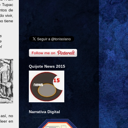
e Tupac
ntos de
o vivir,
o tiene
s
e
l
Quijote News 2015
Narrativa Digital
 así, no
leer en