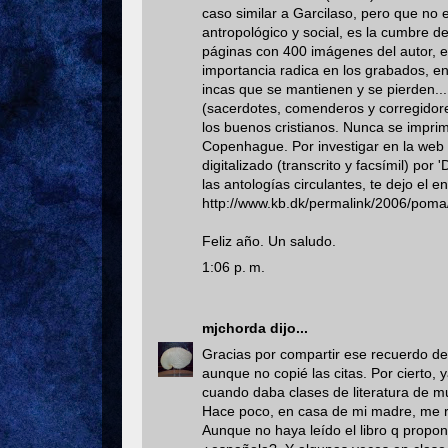
caso similar a Garcilaso, pero que no e
antropológico y social, es la cumbre d
páginas con 400 imágenes del autor, e
importancia radica en los grabados, en
incas que se mantienen y se pierden... 
(sacerdotes, comenderos y corregidores
los buenos cristianos. Nunca se imprimi
Copenhague. Por investigar en la web 
digitalizado (transcrito y facsímil) po
las antologías circulantes, te dejo el e
http://www.kb.dk/permalink/2006/poma
Feliz año. Un saludo.
1:06 p. m.
mjchorda
dijo...
Gracias por compartir ese recuerdo de 
aunque no copié las citas. Por cierto,
cuando daba clases de literatura de m
Hace poco, en casa de mi madre, me re
Aunque no haya leído el libro q propo