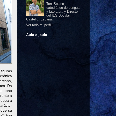
Toni Solano,
catedrático de Lengua
y Literatura y Director
del IES Bovalar.
Castelló, España.
Ver todo mi perfil
Aula o jaula
figuras
crónica
cercana,
ntes. Da
el tono
frente a
uropea a
arácter
y que su
na". Aun