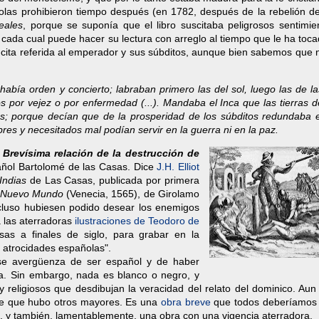
ñolas prohibieron tiempo después (en 1782, después de la rebelión d
eales
, porque se suponía que el libro suscitaba peligrosos sentimie
cada cual puede hacer su lectura con arreglo al tiempo que le ha tocad
cita referida al emperador y sus súbditos, aunque bien sabemos que n
n había orden y concierto; labraban primero las del sol, luego las de la
s por vejez o por enfermedad (...). Mandaba el Inca que las tierras d
yas; porque decían que de la prosperidad de los súbditos redundaba e
bres y necesitados mal podían servir en la guerra ni en la paz.
Brevísima relación de la destrucción de
spañol Bartolomé de las Casas. Dice
J.H. Elliot
Indias
de Las Casas, publicada por primera
l Nuevo Mundo
(Venecia, 1565), de Girolamo
cluso hubiesen podido desear los enemigos
a las aterradoras
ilustraciones de Teodoro de
as a finales de siglo, para grabar en la
 atrocidades españolas".
o se avergüenza de ser español y de haber
na. Sin embargo, nada es blanco o negro, y
y religiosos que desdibujan la veracidad del relato del dominico. Aun
de que hubo otros mayores. Es una
obra breve
que todos deberíamos 
o, y también, lamentablemente, una obra con una vigencia aterradora.