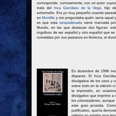
corresponde, curiosamente, con un autor cuyos 
trata del
Inca Garcilaso de la Vega
, hijo d
extremeño. Era yo muy pequeño cuando paseaba 
en
Montilla
y me preguntaba quién sería aquel p
es que esta
sesquidécada
viene marcada por 
Mundo, en las que destacan dos figuras: est
orgulloso de ser español y otro español que se
cometidas por sus paisanos en América, el dom
En diciembre de 1996 me a
dispares. El Inca Garci
divulgativa de los usos y 
sobre todo en la edición c
la impresión, en ocasio
divulgativo que imprime a s
los colonizadores, aunque 
este gran prosista. Co
justificativo, quería demo
religión no estaba muy lej