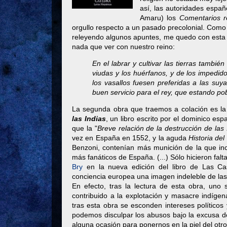
así, las autoridades espa
Amaru) los
Comentarios r
orgullo respecto a un pasado precolonial. Como 
releyendo algunos apuntes, me quedo con esta 
nada que ver con nuestro reino:
En el labrar y cultivar las tierras tambié
viudas y los huérfanos, y de los impedido
los vasallos fuesen preferidas a las su
buen servicio para el rey, que estando po
La segunda obra que traemos a colación es la
las Indias
, un libro escrito por el dominico e
que la "
Breve relación de la destrucción de las 
vez en España en 1552, y la aguda
Historia de
Benzoni, contenían más munición de la que in
más fanáticos de España. (...) Sólo hicieron falt
Bry
en la nueva edición del libro de Las Cas
conciencia europea una imagen indeleble de las
En efecto, tras la lectura de esta obra, un
contribuido a la explotación y masacre indíge
tras esta obra se esconden intereses políticos 
podemos disculpar los abusos bajo la excusa 
alguna ocasión para ponernos en la piel del otr