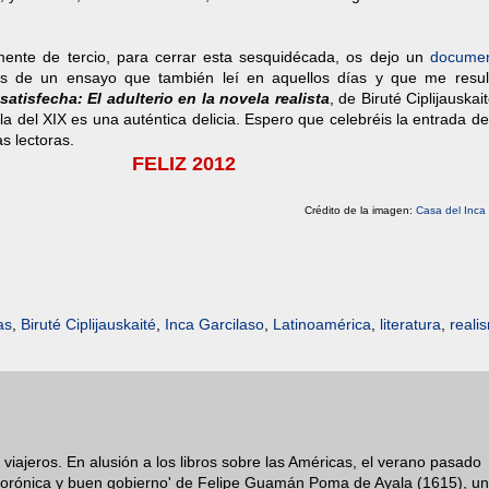
ente de tercio, para cerrar esta sesquidécada, os dejo un
documen
s de un ensayo que también leí en aquellos días y que me resu
satisfecha: El adulterio en la novela realista
, de Biruté Ciplijauskai
ela del XIX es una auténtica delicia. Espero que celebréis la entrada d
s lectoras.
FELIZ 2012
Crédito de la imagen:
Casa del Inca 
as
,
Biruté Ciplijauskaité
,
Inca Garcilaso
,
Latinoamérica
,
literatura
,
reali
 viajeros. En alusión a los libros sobre las Américas, el verano pasado
orónica y buen gobierno' de Felipe Guamán Poma de Ayala (1615), un