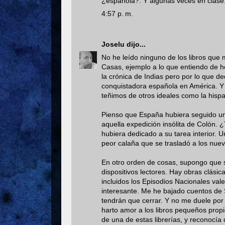
¿española?. Y algunas veces en clase
4:57 p. m.
Joselu
dijo...
No he leído ninguno de los libros que
Casas, ejemplo a lo que entiendo de ho
la crónica de Indias pero por lo que de
conquistadora española en América. Y
teñimos de otros ideales como la hisp
Pienso que España hubiera seguido una 
aquella expedición insólita de Colón. 
hubiera dedicado a su tarea interior. U
peor calaña que se trasladó a los nuevo
En otro orden de cosas, supongo que s
dispositivos lectores. Hay obras clásic
incluidos los Episodios Nacionales vale
interesante. Me he bajado cuentos de 
tendrán que cerrar. Y no me duele por 
harto amor a los libros pequeños propi
de una de estas librerías, y reconocía 