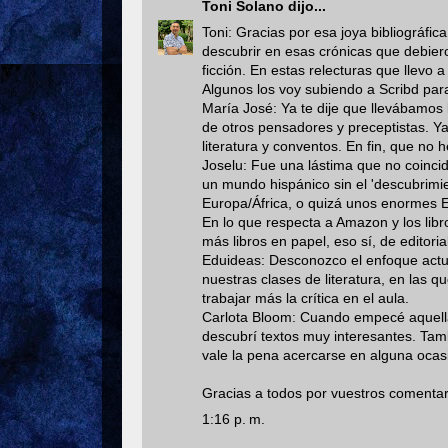
Toni Solano
dijo...
Toni: Gracias por esa joya bibliográfi
descubrir en esas crónicas que debiero
ficción. En estas relecturas que llevo
Algunos los voy subiendo a Scribd par
María José: Ya te dije que llevábamos
de otros pensadores y preceptistas. Y
literatura y conventos. En fin, que no
Joselu: Fue una lástima que no coinc
un mundo hispánico sin el 'descubrimie
Europa/África, o quizá unos enormes E
En lo que respecta a Amazon y los libro
más libros en papel, eso sí, de edito
Eduideas: Desconozco el enfoque actua
nuestras clases de literatura, en las q
trabajar más la crítica en el aula.
Carlota Bloom: Cuando empecé aquella
descubrí textos muy interesantes. Tam
vale la pena acercarse en alguna ocas
Gracias a todos por vuestros comentari
1:16 p. m.