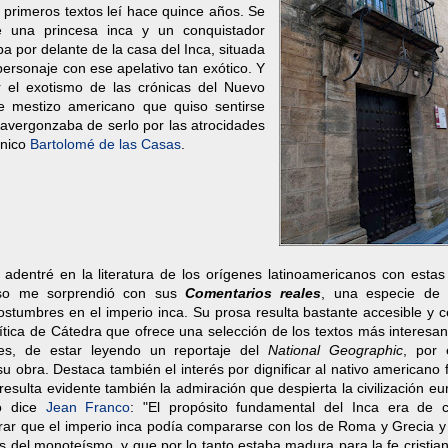
primeros textos leí hace quince años. Se
e una princesa inca y un conquistador
por delante de la casa del Inca, situada
ersonaje con ese apelativo tan exótico. Y
el exotismo de las crónicas del Nuevo
e mestizo americano que quiso sentirse
 avergonzaba de serlo por las atrocidades
inico
Bartolomé de las Casas
.
dentré en la literatura de los orígenes latinoamericanos con estas 
laso me sorprendió con sus
Comentarios reales
, una especie de 
costumbres en el imperio inca. Su prosa resulta bastante accesible y 
rítica de Cátedra que ofrece una selección de los textos más interesa
nes, de estar leyendo un reportaje del
National Geographic
, por 
u obra. Destaca también el interés por dignificar al nativo americano 
resulta evidente también la admiración que despierta la civilización e
mo dice
Jean Franco
: "El propósito fundamental del Inca era de c
strar que el imperio inca podía compararse con los de Roma y Grecia 
os del monoteísmo, y que por lo tanto estaba madura para la fe cristia