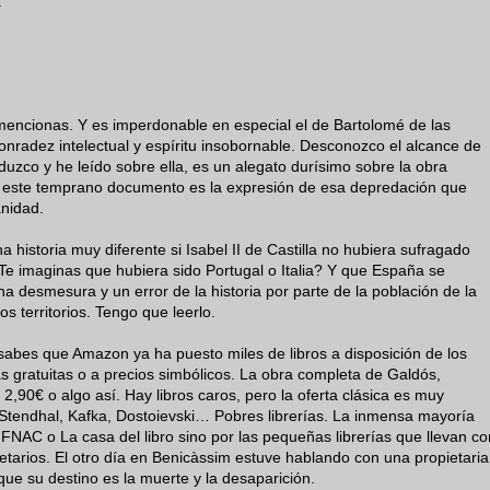
.
 mencionas. Y es imperdonable en especial el de Bartolomé de las
nradez intelectual y espíritu insobornable. Desconozco el alcance de
duzco y he leído sobre ella, es un alegato durísimo sobre la obra
 este temprano documento es la expresión de esa depredación que
anidad.
historia muy diferente si Isabel II de Castilla no hubiera sufragado
¿Te imaginas que hubiera sido Portugal o Italia? Y que España se
na desmesura y un error de la historia por parte de la población de la
s territorios. Tengo que leerlo.
abes que Amazon ya ha puesto miles de libros a disposición de los
as gratuitas o a precios simbólicos. La obra completa de Galdós,
 2,90€ o algo así. Hay libros caros, pero la oferta clásica es muy
Stendhal, Kafka, Dostoievski… Pobres librerías. La inmensa mayoría
FNAC o La casa del libro sino por las pequeñas librerías que llevan co
etarios. El otro día en Benicàssim estuve hablando con una propietaria
que su destino es la muerte y la desaparición.