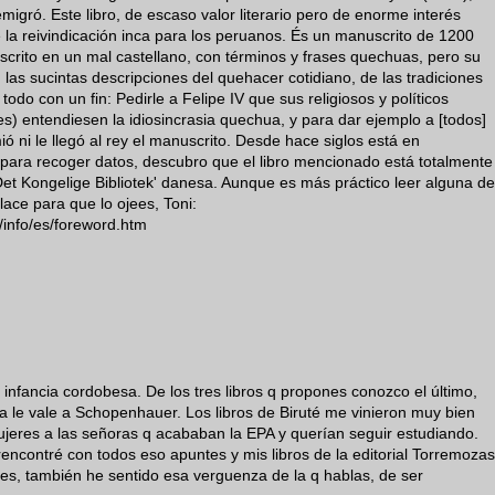
migró. Este libro, de escaso valor literario pero de enorme interés
e la reivindicación inca para los peruanos. És un manuscrito de 1200
scrito en un mal castellano, con términos y frases quechuas, pero su
 las sucintas descripciones del quehacer cotidiano, de las tradiciones
todo con un fin: Pedirle a Felipe IV que sus religiosos y políticos
) entendiesen la idiosincrasia quechua, y para dar ejemplo a [todos]
ó ni le llegó al rey el manuscrito. Desde hace siglos está en
para recoger datos, descubro que el libro mencionado está totalmente
r 'Det Kongelige Bibliotek' danesa. Aunque es más práctico leer alguna de
nlace para que lo ojees, Toni:
/info/es/foreword.htm
infancia cordobesa. De los tres libros q propones conozco el último,
 ya le vale a Schopenhauer. Los libros de Biruté me vinieron muy bien
ujeres a las señoras q acababan la EPA y querían seguir estudiando.
ncontré con todos eso apuntes y mis libros de la editorial Torremozas
nes, también he sentido esa verguenza de la q hablas, de ser