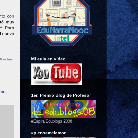
to con
ltó muy
té. Para
el nuevo
Mi aula en vídeo
Garcilaso
smo
,
1er. Premio Blog de Profesor
#EspiralEdublogs 2008
#piensamelamor