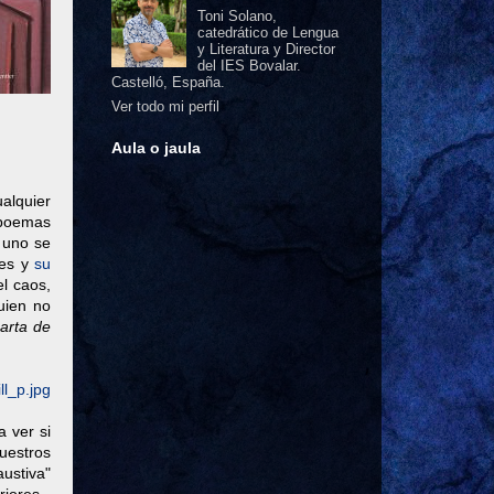
Toni Solano,
catedrático de Lengua
y Literatura y Director
del IES Bovalar.
Castelló, España.
Ver todo mi perfil
Aula o jaula
ualquier
 poemas
i uno se
les y
su
el caos,
uien no
arta de
a ver si
uestros
ustiva"