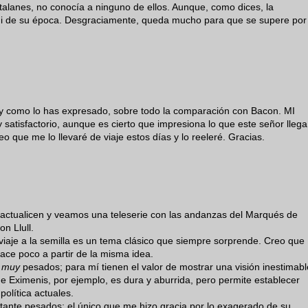
talanes, no conocía a ninguno de ellos. Aunque, como dices, la
s ni de su época. Desgraciamente, queda mucho para que se supere por
 y como lo has expresado, sobre todo la comparación con Bacon. MI
 satisfactorio, aunque es cierto que impresiona lo que este señor llega
eo que me lo llevaré de viaje estos días y lo reeleré. Gracias.
 actualicen y veamos una teleserie con las andanzas del Marqués de
n Llull.
viaje a la semilla es un tema clásico que siempre sorprende. Creo que
ace poco a partir de la misma idea.
n
muy
pesados; para mí tienen el valor de mostrar una visión inestimabl
e Eximenis, por ejemplo, es dura y aburrida, pero permite establecer
olítica actuales.
ante pesados; el único que me hizo gracia por lo exagerado de su