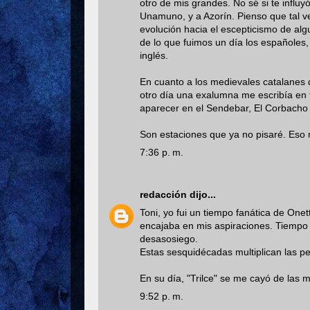
otro de mis grandes. No sé si te influ
Unamuno, y a Azorín. Pienso que tal ve
evolución hacia el escepticismo de algu
de lo que fuimos un día los españoles, 
inglés.
En cuanto a los medievales catalanes qu
otro día una exalumna me escribía en 
aparecer en el Sendebar, El Corbacho
Son estaciones que ya no pisaré. Eso 
7:36 p. m.
redacción
dijo...
Toni, yo fui un tiempo fanática de One
encajaba en mis aspiraciones. Tiempo
desasosiego.
Estas sesquidécadas multiplican las pe
En su día, "Trilce" se me cayó de las m
9:52 p. m.