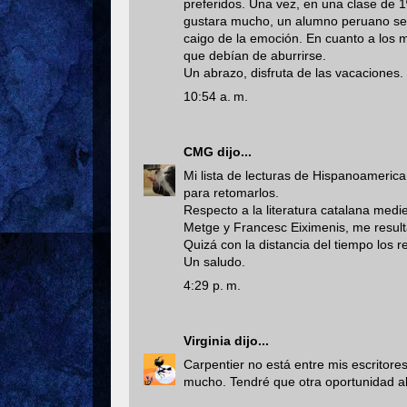
preferidos. Una vez, en una clase de 
gustara mucho, un alumno peruano se 
caigo de la emoción. En cuanto a los m
que debían de aburrirse.
Un abrazo, disfruta de las vacaciones.
10:54 a. m.
CMG
dijo...
Mi lista de lecturas de Hispanoamerican
para retomarlos.
Respecto a la literatura catalana medi
Metge y Francesc Eiximenis, me resul
Quizá con la distancia del tiempo los 
Un saludo.
4:29 p. m.
Virginia
dijo...
Carpentier no está entre mis escritore
mucho. Tendré que otra oportunidad al