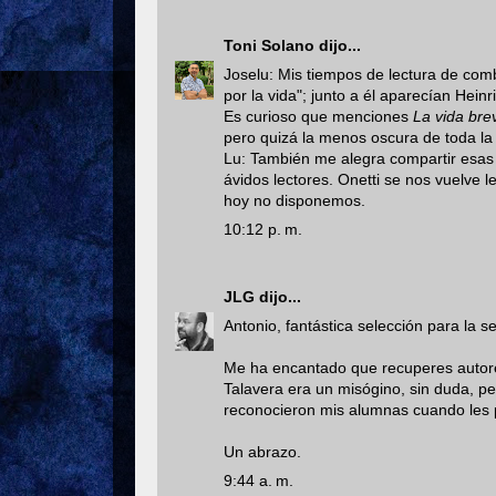
Toni Solano
dijo...
Joselu: Mis tiempos de lectura de comb
por la vida"; junto a él aparecían Heinri
Es curioso que menciones
La vida bre
pero quizá la menos oscura de toda la
Lu: También me alegra compartir esas l
ávidos lectores. Onetti se nos vuelve l
hoy no disponemos.
10:12 p. m.
JLG
dijo...
Antonio, fantástica selección para la 
Me ha encantado que recuperes autores
Talavera era un misógino, sin duda, p
reconocieron mis alumnas cuando les
Un abrazo.
9:44 a. m.