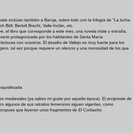
ate incluían también a Baroja, sobre todo con la trilogía de "La lucha
ch Böll, Bertolt Brecht, Valle-Inclán, etc.
ve
, el libro que corresponde a este mes; una novela triste y extraña,
 serie protagonizada por los habitantes de Santa María.
ecturas con vosotros. El desafío de Vallejo es muy fuerte para los
ejano, tal vez porque requiere un silencio y una morosidad de los que
sesquidécada.
 medievales (ya sabes mi gusto por aquella época). El arcipreste de
ero algunos de sus retratos femeninos siguen vigentes, como
 propuse que leyeran unos fragmentos de
El Corbacho
.