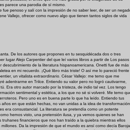
nes parece una parodia de sí mismo.
e fue penoso y salí con la impresión de no saber leer, de ser un negad
 tiene Vallejo, ofrecer como nuevo algo que tienen tantos siglos de vida
anta. De los autores que propones en tu sesquidécada dos o tres
 lugar Alejo Carpentier del que leí varios libros a partir de Los pasos
descubrimiento de la literatura hispanoamericana. Onetti fue de más
 aletea en mi recuerdo. ¡Qué libro más triste! O así me lo pareció frente
tier, un vitalista extraordinario. César Vallejo: me temo que me
ré adentrarme en Trilce. Entiendo su valor pero no logró cautivarme,
. Era otro autor marcado por la tristeza, de indio tal vez. Los tengo
mación sentimental y estética, a los que no sé si volveré. Me temo qu
erroteros. Pero uno es en buena parte lo que ha leído. Entiendo tus
s años en que están hechas, no van unidas a la idea de transformación
es era consustancial. La literatura se pretendía como un potente
 como hemos visto, una pretensión ilusa, y ya vemos quienes se han
os truhanes financieros que nos han traído a la quiebra mientras ellos
s millones. Da la impresión de que el mundo es ansí como decía Baroja