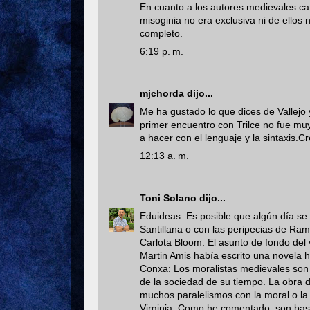
En cuanto a los autores medievales ca
misoginia no era exclusiva ni de ello
completo.
6:19 p. m.
mjchorda
dijo...
Me ha gustado lo que dices de Vallejo
primer encuentro con Trilce no fue muy
a hacer con el lenguaje y la sintaxis.Cr
12:13 a. m.
Toni Solano
dijo...
Eduideas: Es posible que algún día se
Santillana o con las peripecias de Ramo
Carlota Bloom: El asunto de fondo del 
Martin Amis había escrito una novela h
Conxa: Los moralistas medievales so
de la sociedad de su tiempo. La obra d
muchos paralelismos con la moral o la p
Virginia: Como he comentado, son bast