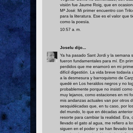
visión fue Jaume Roig, que en ocasio
Mª José: Mi primer encuentro con Trilc
para la literatura. Ese es el valor que
como la poesía.
10:57 a. m.
Joselu
dijo...
Ya ha pasado Sant Jordi y la semana s
fueron fundamentales para mí. En primer
perdidos que me enamoró en mi primer 
difícil digestión. La vida breve todavía
a la desmesura y barroquismo de Carpen
quedé en Los heraldos negros y no log
probablemente porque no insistí como tú
muy lejanos, como estaciones en mi for
mis andanzas actuales van por otros d
sesquidécadas que, en tu caso, por lo
del mundo, lo que en décadas anterior
resorte para cambiar la realidad. Era,
llevado el gato al agua, me refiero a l
siguen en el poder y se han llevado lo