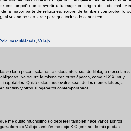
que sus diatribas contra la mujer son recopilaciones de escritos ante
nder ese empeño en convertir a la mujer en origen de todo mal. Mir
os de la mayor parte de religiones, sorprende también comprobar lo p
tal vez no no sea tarde para que incluso lo canonicen.
Roig
,
sesquidécada
,
Vallejo
ales se leen pocom solamente estudiantes, sea de filología o escolares,
s obligadas. No ocurre lo mismo con otras épocas, como el XIX, muy
os, inagotables. Quizá estos medievales sean de los menos leídos, a
 en fantasy y otros subgéneros contemporáneos
o que me gustó muchísimo (lo debí leer también hace varios lustros,
garradora de Vallejo también me dejó K.O.,es uno de mis poetas