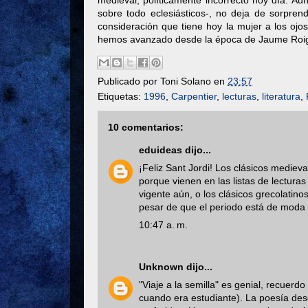
medieval, políticamente incorrecto hoy día. Aun
sobre todo eclesiásticos-, no deja de sorpre
consideración que tiene hoy la mujer a los oj
hemos avanzado desde la época de Jaume Roig; 
Publicado por
Toni Solano
en
23:57
Etiquetas:
1996
,
Carpentier
,
lecturas
,
literatura
,
10 comentarios:
eduideas
dijo...
¡Feliz Sant Jordi! Los clásicos mediev
porque vienen en las listas de lectura
vigente aún, o los clásicos grecolatin
pesar de que el periodo está de moda
10:47 a. m.
Unknown
dijo...
"Viaje a la semilla" es genial, recuerd
cuando era estudiante). La poesía des