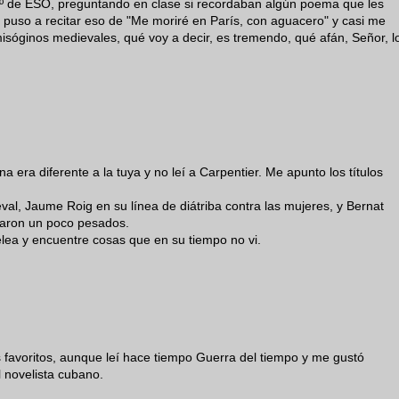
1º de ESO, preguntando en clase si recordaban algún poema que les
puso a recitar eso de "Me moriré en París, con aguacero" y casi me
isóginos medievales, qué voy a decir, es tremendo, qué afán, Señor, l
a era diferente a la tuya y no leí a Carpentier. Me apunto los títulos
eval, Jaume Roig en su línea de diátriba contra las mujeres, y Bernat
taron un poco pesados.
relea y encuentre cosas que en su tiempo no vi.
s favoritos, aunque leí hace tiempo Guerra del tiempo y me gustó
 novelista cubano.