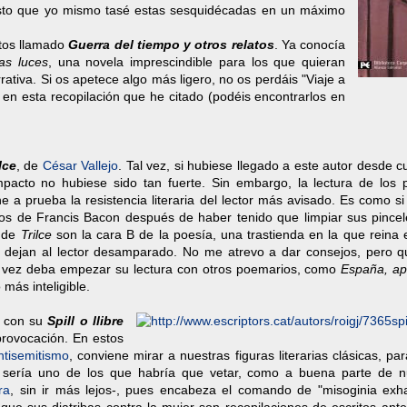
esto que yo mismo tasé estas sesquidécadas en un máximo
ntos llamado
Guerra del tiempo y otros relatos
. Ya conocía
las luces
, una novela imprescindible para los que quieran
arrativa. Si os apetece algo más ligero, no os perdáis "Viaje a
s en esta recopilación que he citado (podéis encontrarlos en
lce
, de
César Vallejo
. Tal vez, si hubiese llegado a este autor desde c
mpacto no hubiese sido tan fuerte. Sin embargo, la lectura de los
 a prueba la resistencia literaria del lector más avisado. Es como s
os de Francis Bacon después de haber tenido que limpiar sus pince
 de
Trilce
son la cara B de la poesía, una trastienda en la que reina 
 dejan al lector desamparado. No me atrevo a dar consejos, pero q
al vez deba empezar su lectura con otros poemarios, como
España, ap
 más inteligible.
con su
Spill o llibre
provocación. En estos
ntisemitismo
, conviene mirar a nuestras figuras literarias clásicas, par
sería uno de los que habría que vetar, como a buena parte de n
ra
, sin ir más lejos-, pues encabeza el comando de "misoginia exha