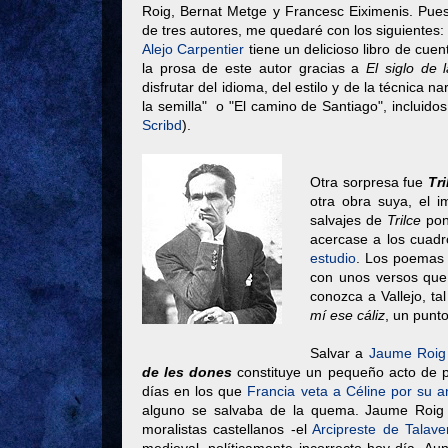
Roig, Bernat Metge y Francesc Eiximenis. Pu
de tres autores, me quedaré con los siguientes:
Alejo Carpentier
tiene un delicioso libro de cue
la prosa de este autor gracias a
El siglo de 
disfrutar del idioma, del estilo y de la técnica n
la semilla" o "El camino de Santiago", incluido
Scribd
).
Otra sorpresa fue
Tri
otra obra suya, el i
salvajes de
Trilce
pone
acercase a los cuadr
estudio
. Los poemas
con unos versos que
conozca a Vallejo, t
mí ese cáliz
, un punto
Salvar a
Jaume Roig
de les dones
constituye un pequeño acto de 
días en los que
Francia veta a Céline por su a
alguno se salvaba de la quema. Jaume Roig 
moralistas castellanos -el
Arcipreste de Talave